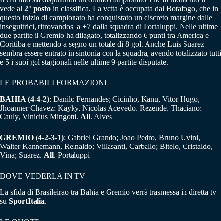
vede al
2° posto
in classifica. La vetta è occupata dal Botafogo, che in
questo inizio di campionato ha conquistato un discreto margine dalle
inseguitrici, ritrovandosi a +7 dalla squadra di Portaluppi. Nelle ultime
due partite il Gremio ha dilagato, totalizzando 6 punti tra America e
Coritiba e mettendo a segno un totale di 8 gol. Anche Luis Suarez
sembra essere entrato in sintonia con la squadra, avendo totalizzato tutti
e 5 i suoi gol stagionali nelle ultime 9 partite disputate.
LE PROBABILI FORMAZIONI
BAHIA (4-4-2)
: Danilo Fernandes; Cicinho, Kanu, Vitor Hugo,
Jhoanner Chavez; Kayky, Nicolas Acevedo, Rezende, Thaciano;
Cauly, Vinicius Mingotti.
All
. Alves
GREMIO (4-2-3-1)
: Gabriel Grando; Joao Pedro, Bruno Uvini,
Walter Kannemann, Reinaldo; Villasanti, Carballo; Bitelo, Cristaldo,
Vina; Suarez.
All
. Portaluppi
DOVE VEDERLA IN TV
La sfida di Brasileirao tra Bahia e Gremio verrà trasmessa in diretta tv
su
SportItalia
.