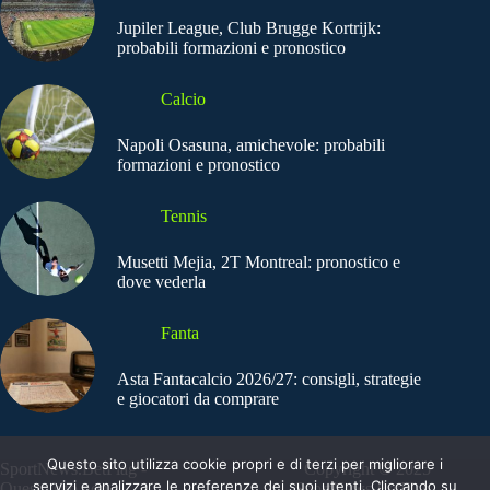
Jupiler League, Club Brugge Kortrijk:
probabili formazioni e pronostico
Calcio
Napoli Osasuna, amichevole: probabili
formazioni e pronostico
Tennis
Musetti Mejia, 2T Montreal: pronostico e
dove vederla
Fanta
Asta Fantacalcio 2026/27: consigli, strategie
e giocatori da comprare
Questo sito utilizza cookie propri e di terzi per migliorare i
SportNews.BetFlag -
Copyright © 2025
servizi e analizzare le preferenze dei suoi utenti. Cliccando su
Questo sito non
SportNews BetFlag