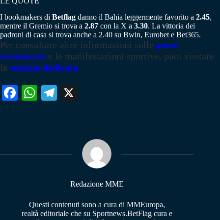
LE QUOTE
I bookmakers di
Betflag
danno il Bahia leggermente favorito a
2.45
,
mentre il Gremio si trova a
2.87
con la X a
3.30
. La vittoria dei
padroni di casa si trova anche a 2.40 su Bwin, Eurobet e Bet365.
Per consultare altre informazioni sulle
quote
scommesse
e le manifestazioni sportive, puoi visitare
la
sezione dedicata
Fa
W
Te
X
ce
ha
le
bo
ts
gr
ok
A
a
pp
m
Redazione MME
Questi contenuti sono a cura di MMEuropa,
realtà editoriale che su Sportnews.BetFlag cura e