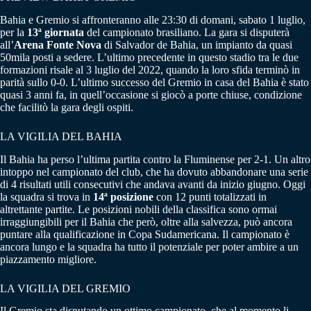
Bahia e Gremio si affronteranno alle 23:30 di domani, sabato 1 luglio,
per la
13ª giornata
del campionato brasiliano. La gara si disputerà
all’
Arena Fonte Nova
di Salvador de Bahia, un impianto da quasi
50mila posti a sedere. L’ultimo precedente in questo stadio tra le due
formazioni risale al 3 luglio del 2022, quando la loro sfida terminò in
parità sullo 0-0. L’ultimo successo del Gremio in casa del Bahia è stato
quasi 3 anni fa, in quell’occasione si giocò a porte chiuse, condizione
che facilitò la gara degli ospiti.
LA VIGILIA DEL BAHIA
Il Bahia ha perso l’ultima partita contro la Fluminense per 2-1. Un altro
intoppo nel campionato del club, che ha dovuto abbandonare una serie
di 4 risultati utili consecutivi che andava avanti da inizio giugno. Oggi
la squadra si trova in
14ª posizione
con 12 punti totalizzati in
altrettante partite. Le posizioni nobili della classifica sono ormai
irraggiungibili per il Bahia che però, oltre alla salvezza, può ancora
puntare alla qualificazione in Copa Sudamericana. Il campionato è
ancora lungo e la squadra ha tutto il potenziale per poter ambire a un
piazzamento migliore.
LA VIGILIA DEL GREMIO
Il Gremio sta disputando un ottimo campionato, che al momento li