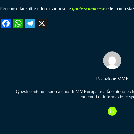
Per consultare altre informazioni sulle
quote scommesse
e le manifestaz
Fa
W
Te
X
ce
ha
le
bo
ts
gr
ok
A
a
pp
m
Redazione MME
Questi contenuti sono a cura di MMEuropa, realtà editoriale c
contenuti di informazione spo