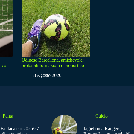
Udinese Barcellona, amichevole:
tico
probabili formazioni e pronostico
8 Agosto 2026
Fanta
Calcio
 Fantacalcio 2026/27:
Jagiellonia Rangers,
gli, strategie e
Europa League: probabili