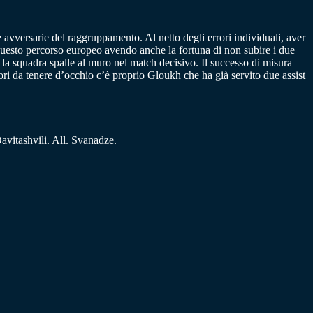
 avversarie del raggruppamento. Al netto degli errori individuali, aver
 questo percorso europeo avendo anche la fortuna di non subire i due
to la squadra spalle al muro nel match decisivo. Il successo di misura
ori da tenere d’occhio c’è proprio Gloukh che ha già servito due assist
vitashvili. All. Svanadze.