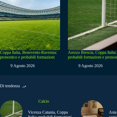
Coppa Italia, Benevento-Ravenna:
Arezzo Brescia, Coppa Italia:
pronostico e probabili formazioni
probabili formazioni e pronos
9 Agosto 2026
9 Agosto 2026
Di tendenza
Calcio
Vicenza Catania, Coppa
Asta
Italia: probabili formazioni
consi