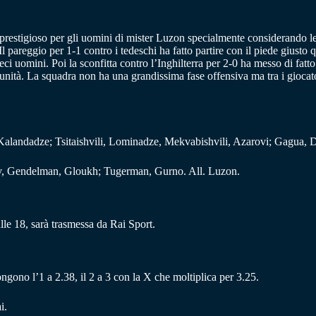
 prestigioso per gli uomini di mister Luzon specialmente considerando le
 pareggio per 1-1 contro i tedeschi ha fatto partire con il piede giusto
dieci uomini. Poi la sconfitta contro l’Inghilterra per 2-0 ha messo di fat
tunità. La squadra non ha una grandissima fase offensiva ma tra i giocat
Kalandadze; Tsitaishvili, Lominadze, Mekvabishvili, Azarovi; Gagua, Da
zev, Gendelman, Gloukh; Tugerman, Gurno. All. Luzon.
le 18, sarà trasmessa da Rai Sport.
ongono l’1 a 2.38, il 2 a 3 con la X che moltiplica per 3.25.
i.