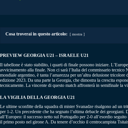
Cosa troverai in questo articolo:
mostra
PREVIEW GEORGIA U21 – ISRAELE U21
Il tabellone è stato stabilito, i quarti di finale possono iniziare. L’Euro
avvicinamento alla finale. Non ci sarà l’Italia del commissario tecnico
mondiale argentino, è tanta l’amarezza per un’altra delusione tricolore d
edizione 2023. Da una parte la Georgia, che dimostra la crescita esponenz
tecnicamente. La vincente di questo match affronterà in semifinale la vin
LA VIGILIA DELLA GEORGIA U21
Le ultime sconfitte della squadra di mister Svanadze risalgono ad un tri
per 1-2. Un precedente che ha segnato l’ultima debacle dei georgiani. Da 
all’Europeo: il successo netto sul Portogallo per 2-0 all’esordio segui
il primo posto nel girone A. Da tenere d’occhio il centrocampista Tsitaish