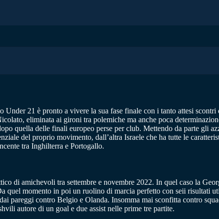
peo Under 21 è pronto a vivere la sua fase finale con i tanto attesi scontri
 Nicolato, eliminata ai gironi tra polemiche ma anche poca determinazio
opo quella delle finali europeo perse per club. Mettendo da parte gli azz
iale del proprio movimento, dall’altra Israele che ha tutte le caratterist
cente tra Inghilterra e Portogallo.
ttico di amichevoli tra settembre e novembre 2022. In quel caso la Georg
quel momento in poi un ruolino di marcia perfetto con seii risultati util
to dai pareggi contro Belgio e Olanda. Insomma mai sconfitta contro squ
vili autore di un goal e due assist nelle prime tre partite.