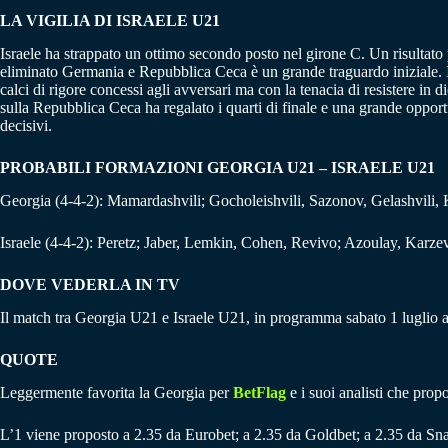
LA VIGILIA DI ISRAELE U21
Israele ha strappato un ottimo secondo posto nel girone C. Un risultato
eliminato Germania e Repubblica Ceca è un grande traguardo iniziale. Il
calci di rigore concessi agli avversari ma con la tenacia di resistere in 
sulla Repubblica Ceca ha regalato i quarti di finale e una grande oppor
decisivi.
PROBABILI FORMAZIONI GEORGIA U21 – ISRAELE U21
Georgia (4-4-2): Mamardashvili; Gocholeishvili, Sazonov, Gelashvili, 
Israele (4-4-2): Peretz; Jaber, Lemkin, Cohen, Revivo; Azoulay, Kar
DOVE VEDERLA IN TV
Il match tra Georgia U21 e Israele U21, in programma sabato 1 luglio al
QUOTE
Leggermente favorita la Georgia per
BetFlag
e i suoi analisti che prop
L’1 viene proposto a 2.35 da Eurobet; a 2.35 da Goldbet; a 2.35 da Sna