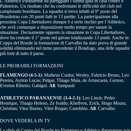
L’Athletico Paranaense ha pareggiato l’ultima gara in casa contro il
Palmeiras. Un risultato che ha confermato le difficoltà del club nel
campionato brasiliano. La squadra si trova infatti al 9° posto del
Brasileirao con 20 punti fatti in 13 partite. La partecipazione alla
prossima Copa Libertadores dunque è a serio rischio per l’Athletico,
che avrà comunque a disposizione molto tempo per sanare la
situazione. Decisamente opposto la situazione in Copa Libertadores,
dove ha centrato il 1° posto nel girone totalizzando 13 punti. Anche in
Coppa del Brasile la formazione di Carvalho ha dato prova di grande
solidità eliminando nel turno precedente il Botafogo, una delle squadre
più forti di tutto il paese.
LE PROBABILI FORMAZIONI
FLAMENGO (4-5-1)
: Matheus Cunha; Wesley, Fabricio Bruno, Leo
Pereira, Ayrton Lucas; Pulgar, Thiago Maia, de Arrascaeta, Gerson,
Everton Ribeiro; Gabigol.
All
. Sampaoli
ATHLETICO PARANAENSE (3-4-2-1)
: Leo Linck; Pedro
Henrique, Thiago Heleno, Ze Ivaldo; Khellven, Erick, Hugo Moura,
Christian; Vitor Bueno, Vitor Roque; Canobbio.
All
. Carvalho
DOVE VEDERLA IN TV
La sfida di Coppa del Brasile tra Flamengo e Athletico Paranaense non