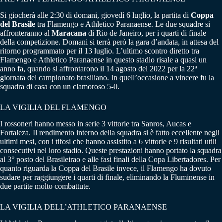
Si giocherà alle 2:30 di domani, giovedì 6 luglio, la partita di
Coppa
del Brasile
tra Flamengo e Athletico Paranaense. Le due squadre si
affronteranno al
Maracana
di Rio de Janeiro, per i quarti di finale
della competizione. Domani si terrà però la gara d’andata, in attesa del
ritorno programmato per il 13 luglio. L’ultimo scontro diretto tra
Flamengo e Athletico Paranaense in questo stadio risale a quasi un
anno fa, quando si affrontarono il 14 agosto del 2022 per la 22ª
giornata del campionato brasiliano. In quell’occasione a vincere fu la
squadra di casa con un clamoroso 5-0.
LA VIGILIA DEL FLAMENGO
I rossoneri hanno messo in serie 3 vittorie tra Sanros, Aucas e
Fortaleza. Il rendimento interno della squadra si è fatto eccellente negli
ultimi mesi, con i tifosi che hanno assistito a 6 vittorie e 9 risultati utili
consecutivi nel loro stadio. Queste prestazioni hanno portato la squadra
al 3° posto del Brasileirao e alle fasi finali della Copa Libertadores. Per
quanto riguarda la Coppa del Brasile invece, il Flamengo ha dovuto
sudare per raggiungere i quarti di finale, eliminando la Fluminense in
due partite molto combattute.
LA VIGILIA DELL’ATHLETICO PARANAENSE