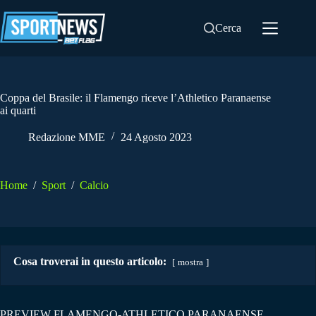
Salta
al
Cerca
contenuto
Coppa del Brasile: il Flamengo riceve l’Athletico Paranaense
ai quarti
Redazione MME
24 Agosto 2023
Home
/
Sport
/
Calcio
Cosa troverai in questo articolo:
mostra
PREVIEW FLAMENGO-ATHLETICO PARANAENSE