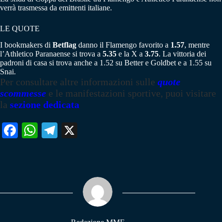
verrà trasmessa da emittenti italiane.
LE QUOTE
I bookmakers di
Betflag
danno il Flamengo favorito a
1.57
, mentre
l’Athletico Paranaense si trova a
5.35
e la X a
3.75
. La vittoria dei
padroni di casa si trova anche a 1.52 su Better e Goldbet e a 1.55 su
Snai.
Per consultare altre informazioni sulle
quote
scommesse
e le manifestazioni sportive, puoi visitare
la
sezione dedicata
Fa
W
Te
X
ce
ha
le
bo
ts
gr
ok
A
a
pp
m