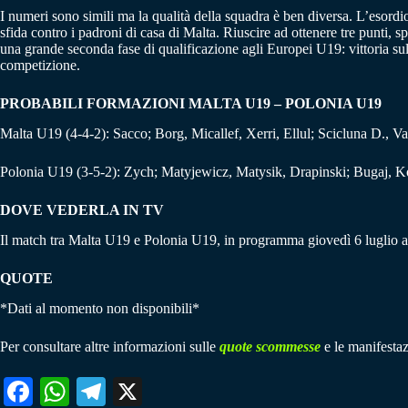
I numeri sono simili ma la qualità della squadra è ben diversa. L’esordi
sfida contro i padroni di casa di Malta. Riuscire ad ottenere tre punti, 
una grande seconda fase di qualificazione agli Europei U19: vittoria sul
competizione.
PROBABILI FORMAZIONI MALTA U19 – POLONIA U19
Malta U19 (4-4-2): Sacco; Borg, Micallef, Xerri, Ellul; Scicluna D., 
Polonia U19 (3-5-2): Zych; Matyjewicz, Matysik, Drapinski; Bugaj, K
DOVE VEDERLA IN TV
Il match tra Malta U19 e Polonia U19, in programma giovedì 6 luglio al
QUOTE
*Dati al momento non disponibili*
Per consultare altre informazioni sulle
quote scommesse
e le manifestaz
Fa
W
Te
X