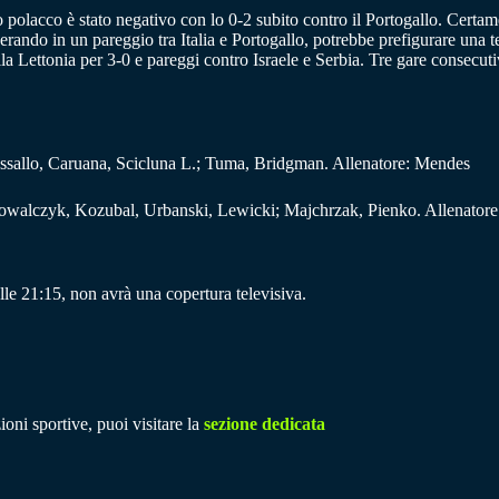
o polacco è stato negativo con lo 0-2 subito contro il Portogallo. Certa
sperando in un pareggio tra Italia e Portogallo, potrebbe prefigurare una 
la Lettonia per 3-0 e pareggi contro Israele e Serbia. Tre gare consecuti
Vassallo, Caruana, Scicluna L.; Tuma, Bridgman. Allenatore: Mendes
owalczyk, Kozubal, Urbanski, Lewicki; Majchrzak, Pienko. Allenatore
le 21:15, non avrà una copertura televisiva.
ioni sportive, puoi visitare la
sezione dedicata