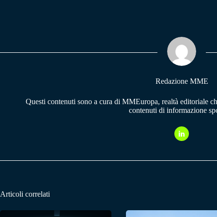
ce
ha
le
bo
ts
gr
ok
A
a
pp
m
Redazione MME
Questi contenuti sono a cura di MMEuropa, realtà editoriale c
contenuti di informazione spo
Articoli correlati