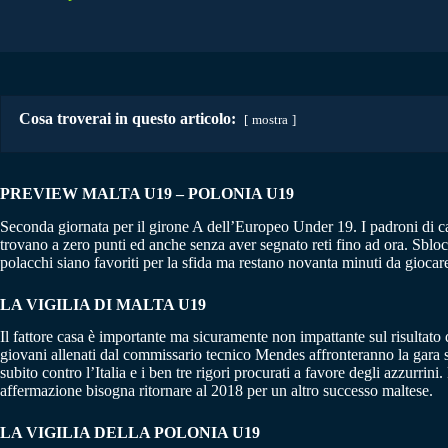
Cosa troverai in questo articolo:
mostra
PREVIEW MALTA U19 – POLONIA U19
Seconda giornata per il girone A dell’Europeo Under 19. I padroni di ca
trovano a zero punti ed anche senza aver segnato reti fino ad ora. Sblocca
polacchi siano favoriti per la sfida ma restano novanta minuti da gioc
LA VIGILIA DI MALTA U19
Il fattore casa è importante ma sicuramente non impattante sul risultato
giovani allenati dal commissario tecnico Mendes affronteranno la gara se
subito contro l’Italia e i ben tre rigori procurati a favore degli azzurri
affermazione bisogna ritornare al 2018 per un altro successo maltese.
LA VIGILIA DELLA POLONIA U19