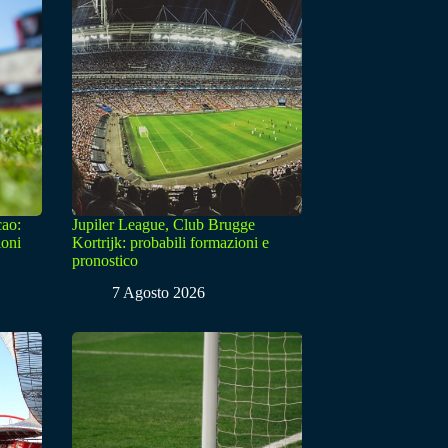
cao:
Jupiler League, Club Brugge
ioni
Kortrijk: probabili formazioni e
pronostico
7 Agosto 2026