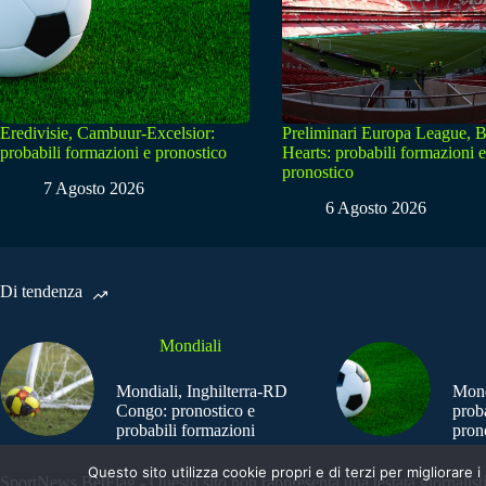
Eredivisie, Cambuur-Excelsior:
Preliminari Europa League, B
probabili formazioni e pronostico
Hearts: probabili formazioni e
pronostico
7 Agosto 2026
6 Agosto 2026
Di tendenza
Mondiali
Mondiali, Inghilterra-RD
Mond
Congo: pronostico e
prob
probabili formazioni
pron
Questo sito utilizza cookie propri e di terzi per migliorar
SportNews.BetFlag - Questo sito non rappresenta una testata giornalist