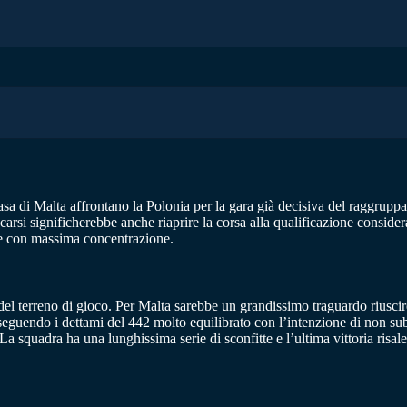
sa di Malta affrontano la Polonia per la gara già decisiva del raggrupp
rsi significherebbe anche riaprire la corsa alla qualificazione consideran
are con massima concentrazione.
 del terreno di gioco. Per Malta sarebbe un grandissimo traguardo riuscir
guendo i dettami del 442 molto equilibrato con l’intenzione di non subir
ni. La squadra ha una lunghissima serie di sconfitte e l’ultima vittoria ri