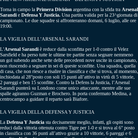
Torna in campo la
Primera Division
argentina con la sfida tra
Arsenal
Sarandi
e
Defensa Y Justicia.
Una partita valida per la 23^giornata di
campionato. Le due squadre si affronteranno domani, 6 luglio, alle ore
19:00.
LA VIGILIA DELL’ARSENAL SARANDI
L’
Arsenal Sarandi
è reduce dalla sconfitta per 1-0 contro il Velez
Sarsfield e ha perso tutte le ultime tre partite senza segnare nemmeno
un gol subendo anche sette delle precedenti nove uscite in campionato,
non riuscendo a segnare in sei di queste sconfitte. Una squadra, quella
di casa, che non riesce a risalire in classifica e che si trova, al momento,
inchiodata al 28°posto con soli 15 punti all’attivo in virtù di 5 vittorie,
2 pareggi e ben 15 sconfitte. Contro la Defens la Justicia, l’Arsenal
Sarandi punterà su Londono come unico attaccante, mentre alle sue
spalle agiranno Guzman e Brochero. In porta confermato Medina, a
centrocampo a guidare il reparto sarà Biafore.
LA VIGILIA DELLA DEFENSA Y JUSTICIA
La
Defensa Y Justicia
sta decisamente meglio, infatti, gli ospiti sono
reduci dalla vittoria ottenuta contro Tigre per 1-0 e si trova al 6° posto
in classifica con 36 punti all’attivo grazie a 10 vittorie, 6 pareggi e 6