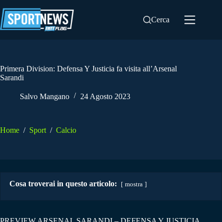
Salta
al
Cerca
contenuto
Primera Division: Defensa Y Justicia fa visita all’Arsenal
Sarandi
Salvo Mangano
24 Agosto 2023
Home
/
Sport
/
Calcio
Cosa troverai in questo articolo:
mostra
PREVIEW ARSENAL SARANDI – DEFENSA Y JUSTICIA