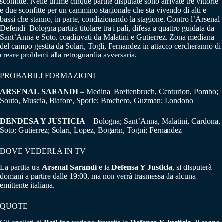
sconfitte. Nelle ultime cinque partite disputate sono arrivate tre vittorie
e due sconfitte per un cammino stagionale che sta vivendo di alti e
bassi che stanno, in parte, condizionando la stagione. Contro l’Arsenal
Defendi Bologna partirà titolare tra i pali, difesa a quattro guidata da
Sant’Anna e Soto, coadiuvati da Malatini e Gutierrez. Zona mediana
del campo gestita da Solari, Togli, Fernandez in attacco cercheranno di
creare problemi alla retroguardia avversaria.
PROBABILI FORMAZIONI
ARSENAL
SARANDI
– Medina; Breitenbruch, Centurion, Pombo;
Souto, Muscia, Biafore, Sporle; Brochero, Guzman; Londono
DENDESA Y JUSTICIA
– Bologna; Sant’Anna, Malatini, Cardona,
Soto; Gutierrez; Solari, Lopez, Bogarin, Togni; Fernandez
DOVE VEDERLA IN TV
La partita tra
Arsenal Sarandi
e la
Defensa Y Justicia
, si disputerà
domani a partire dalle 19:00, ma non verrà trasmessa da alcuna
emittente italiana.
QUOTE