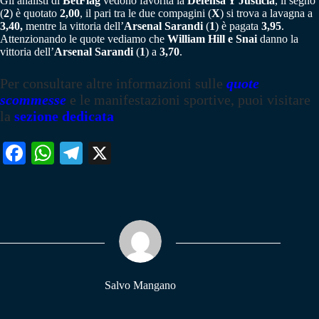
Gli analisti di
BetFlag
vedono favorita la
Defensa Y Justicia
, il segno
(
2
) è quotato
2,00
, il pari tra le due compagini (
X
) si trova a lavagna a
3,40,
mentre la vittoria dell’
Arsenal Sarandi
(
1
) è pagata
3,95
.
Attenzionando le quote vediamo che
William Hill e Snai
danno la
vittoria dell’
Arsenal Sarandi
(
1
) a
3,70
.
Per consultare altre informazioni sulle
quote
scommesse
e le manifestazioni sportive, puoi visitare
la
sezione dedicata
Fa
W
Te
X
ce
ha
le
bo
ts
gr
ok
A
a
pp
m
Salvo Mangano