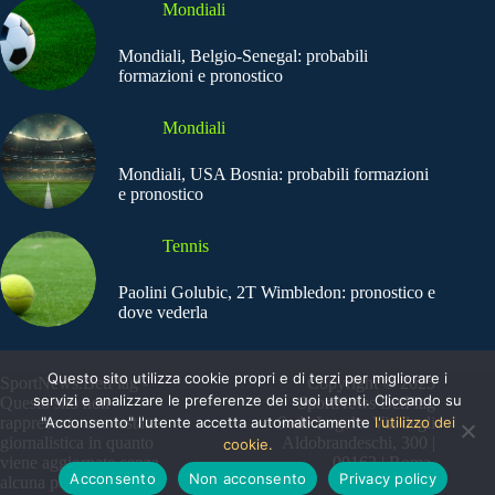
Mondiali
Mondiali, Belgio-Senegal: probabili
formazioni e pronostico
Mondiali
Mondiali, USA Bosnia: probabili formazioni
e pronostico
Tennis
Paolini Golubic, 2T Wimbledon: pronostico e
dove vederla
Questo sito utilizza cookie propri e di terzi per migliorare i
SportNews.BetFlag -
Copyright © 2025
servizi e analizzare le preferenze dei suoi utenti. Cliccando su
Questo sito non
SportNews BetFlag
"Acconsento" l'utente accetta automaticamente
l'utilizzo dei
rappresenta una testata
Sede Legale: Via degli
giornalistica in quanto
Aldobrandeschi, 300 |
cookie.
viene aggiornato senza
00163 | Roma
Acconsento
Non acconsento
Privacy policy
alcuna periodicità