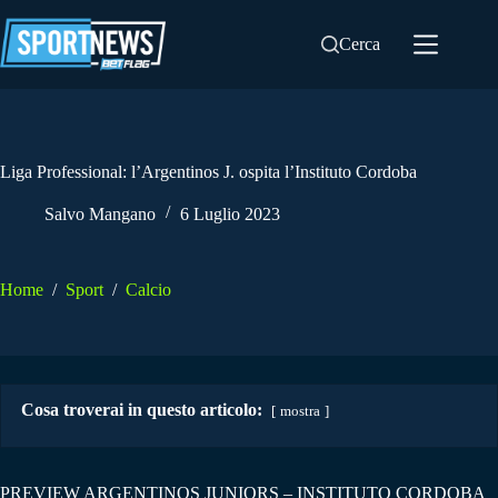
Salta
al
Cerca
contenuto
Liga Professional: l’Argentinos J. ospita l’Instituto Cordoba
Salvo Mangano
6 Luglio 2023
Home
/
Sport
/
Calcio
Cosa troverai in questo articolo:
mostra
PREVIEW ARGENTINOS JUNIORS – INSTITUTO CORDOBA