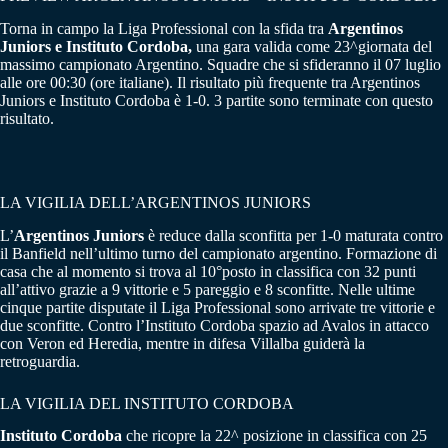
Torna in campo la Liga Professional con la sfida tra
Argentinos
Juniors e Instituto Cordoba,
una gara valida come 23^giornata del
massimo campionato Argentino. Squadre che si sfideranno il 07 luglio
alle ore 00:30 (ore italiane). Il risultato più frequente tra Argentinos
Juniors e Instituto Cordoba è 1-0. 3 partite sono terminate con questo
risultato.
LA VIGILIA DELL’ARGENTINOS JUNIORS
L’
Argentinos Juniors
è reduce dalla sconfitta per 1-0 maturata contro
il Banfield nell’ultimo turno del campionato argentino. Formazione di
casa che al momento si trova al 10°posto in classifica con 32 punti
all’attivo grazie a 9 vittorie e 5 pareggio e 8 sconfitte. Nelle ultime
cinque partite disputate il Liga Professional sono arrivate tre vittorie e
due sconfitte. Contro l’Instituto Cordoba spazio ad Avalos in attacco
con Veron ed Heredia, mentre in difesa Villalba guiderà la
retroguardia.
LA VIGILIA DEL INSTITUTO CORDOBA
Instituto
Cordoba
che ricopre la 22^ posizione in classifica con 25