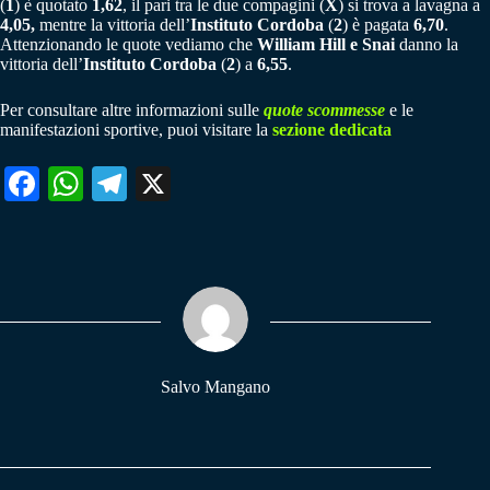
(
1
) è quotato
1,62
, il pari tra le due compagini (
X
) si trova a lavagna a
4,05,
mentre la vittoria dell’
Instituto Cordoba
(
2
) è pagata
6,70
.
Attenzionando le quote vediamo che
William Hill e Snai
danno la
vittoria dell’
Instituto Cordoba
(
2
) a
6,55
.
Per consultare altre informazioni sulle
quote scommesse
e le
manifestazioni sportive, puoi visitare la
sezione dedicata
Fa
W
Te
X
ce
ha
le
bo
ts
gr
ok
A
a
pp
m
Salvo Mangano