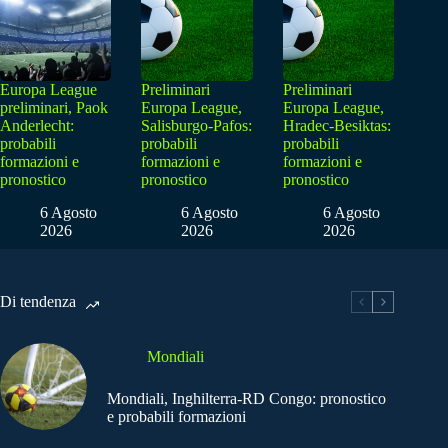
Europa League
Preliminari
Preliminari
preliminari, Paok
Europa League,
Europa League,
Anderlecht:
Salisburgo-Pafos:
Hradec-Besiktas:
probabili
probabili
probabili
formazioni e
formazioni e
formazioni e
pronostico
pronostico
pronostico
6 Agosto
6 Agosto
6 Agosto
2026
2026
2026
Di tendenza
Mondiali
Mondiali, Inghilterra-RD Congo: pronostico
e probabili formazioni