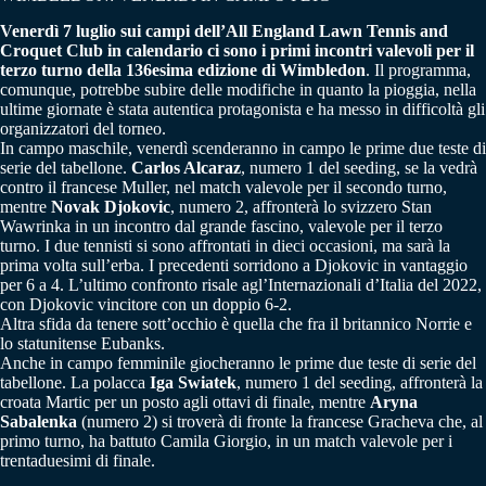
Venerdì 7 luglio sui campi dell’All England Lawn Tennis and
Croquet Club in calendario ci sono i primi incontri valevoli per il
terzo turno della 136esima edizione di Wimbledon
. Il programma,
comunque, potrebbe subire delle modifiche in quanto la pioggia, nella
ultime giornate è stata autentica protagonista e ha messo in difficoltà gli
organizzatori del torneo.
In campo maschile, venerdì scenderanno in campo le prime due teste di
serie del tabellone.
Carlos Alcaraz
, numero 1 del seeding, se la vedrà
contro il francese Muller, nel match valevole per il secondo turno,
mentre
Novak Djokovic
, numero 2, affronterà lo svizzero Stan
Wawrinka in un incontro dal grande fascino, valevole per il terzo
turno. I due tennisti si sono affrontati in dieci occasioni, ma sarà la
prima volta sull’erba. I precedenti sorridono a Djokovic in vantaggio
per 6 a 4. L’ultimo confronto risale agl’Internazionali d’Italia del 2022,
con Djokovic vincitore con un doppio 6-2.
Altra sfida da tenere sott’occhio è quella che fra il britannico Norrie e
lo statunitense Eubanks.
Anche in campo femminile giocheranno le prime due teste di serie del
tabellone. La polacca
Iga Swiatek
, numero 1 del seeding, affronterà la
croata Martic per un posto agli ottavi di finale, mentre
Aryna
Sabalenka
(numero 2) si troverà di fronte la francese Gracheva che, al
primo turno, ha battuto Camila Giorgio, in un match valevole per i
trentaduesimi di finale.