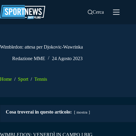
Salta
al
Cerca
contenuto
Wimbledon: attesa per Djokovic-Wawrinka
Redazione MME
24 Agosto 2023
Home
/
Sport
/
Tennis
Cosa troverai in questo articolo:
mostra
WIMBLEDON: VENERDÌ IN CAMPO I BIG