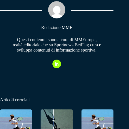
ok
A
a
pp
m
Redazione MME
Questi contenuti sono a cura di MMEuropa,
realtà editoriale che su Sportnews.BetFlag cura e
sviluppa contenuti di informazione sportiva.
Articoli correlati