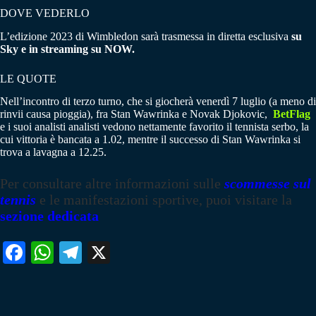
DOVE VEDERLO
L’edizione 2023 di Wimbledon sarà trasmessa in diretta esclusiva
su
Sky e in streaming su NOW.
LE QUOTE
Nell’incontro di terzo turno, che si giocherà venerdì 7 luglio (a meno di
rinvii causa pioggia), fra Stan Wawrinka e Novak Djokovic,
BetFlag
e i suoi analisti analisti vedono nettamente favorito il tennista serbo, la
cui vittoria è bancata a 1.02, mentre il successo di Stan Wawrinka si
trova a lavagna a 12.25.
Per consultare altre informazioni sulle
scommesse sul
tennis
e le manifestazioni sportive, puoi visitare la
sezione dedicata
Fa
W
Te
X
ce
ha
le
bo
ts
gr