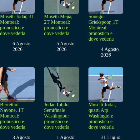
Musetti Jodar, 3T
Musetti Mejia,
Sonego
Montreal:
2T Montreal:
Griekspoor, 1T
pronostico e
pronostico e
Montreal:
dove vederla
dove vederla
pronostico e
dove vederla
6 Agosto
5 Agosto
2026
2026
4 Agosto
2026
Berrettini
Jodar Tabilo,
Musetti Jodar,
Navone, 1T
Semifinale
quarti Atp
Montreal:
Washington:
Washington:
pronostico e
pronostico e
pronostico e
dove vederla
dove vederla
dove vederla
3 Agosto
1 Agosto
31 Luglio