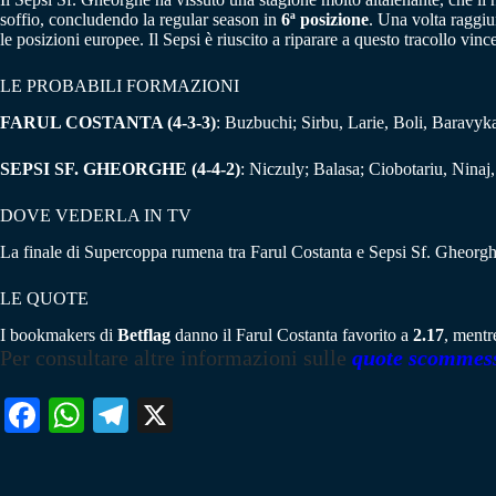
soffio, concludendo la regular season in
6ª posizione
. Una volta raggiun
le posizioni europee. Il Sepsi è riuscito a riparare a questo tracollo vin
LE PROBABILI FORMAZIONI
FARUL COSTANTA (4-3-3)
: Buzbuchi; Sirbu, Larie, Boli, Baravyk
SEPSI SF. GHEORGHE (4-4-2)
: Niczuly; Balasa; Ciobotariu, Nina
DOVE VEDERLA IN TV
La finale di Supercoppa rumena tra Farul Costanta e Sepsi Sf. Gheorghe
LE QUOTE
I bookmakers di
Betflag
danno il Farul Costanta favorito a
2.17
, mentr
Per consultare altre informazioni sulle
quote scommes
Fa
W
Te
X
ce
ha
le
bo
ts
gr