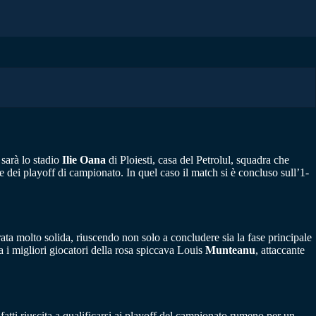
sarà lo stadio
Ilie Oana
di Ploiesti, casa del Petrolul, squadra che
e dei playoff di campionato. In quel caso il match si è concluso sull’1-
ata molto solida, riuscendo non solo a concludere sia la fase principale
ra i migliori giocatori della rosa spiccava Louis
Munteanu
, attaccante
nfatti riuscita a qualificarsi ai playoff del campionato rumeno per un