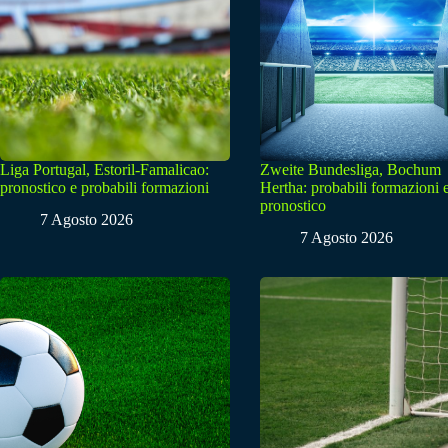
Liga Portugal, Estoril-Famalicao:
Zweite Bundesliga, Bochum
pronostico e probabili formazioni
Hertha: probabili formazioni 
pronostico
7 Agosto 2026
7 Agosto 2026