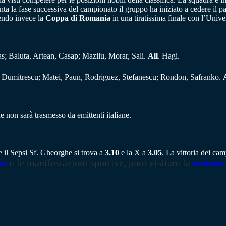
ta la fase successiva del campionato il gruppo ha iniziato a cedere il pas
cendo invece la
Coppa di Romania
in una tiratissima finale con l’Univer
as; Baluta, Artean, Casap; Mazilu, Morar, Sali.
All
. Hagi.
j, Dumitrescu; Matei, Paun, Rodriguez, Stefanescu; Rondon, Safranko.
 non sarà trasmesso da emittenti italiane.
e il Sepsi Sf. Gheorghe si trova a
3.10
e la X a
3.05
. La vittoria dei ca
se
e le manifestazioni sportive, puoi visitare la
sezione