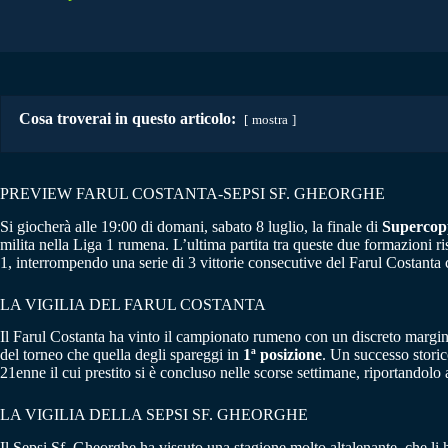
Cosa troverai in questo articolo:
mostra
PREVIEW FARUL COSTANTA-SEPSI SF. GHEORGHE
Si giocherà alle 19:00 di domani, sabato 8 luglio, la finale di
Supercop
milita nella Liga 1 rumena. L’ultima partita tra queste due formazioni ri
1, interrompendo una serie di 3 vittorie consecutive del Farul Costanta
LA VIGILIA DEL FARUL COSTANTA
Il Farul Costanta ha vinto il campionato rumeno con un discreto margine
del torneo che quella degli spareggi in
1ª posizione
. Un successo storic
21enne il cui prestito si è concluso nelle scorse settimane, riportandolo 
LA VIGILIA DELLA SEPSI SF. GHEORGHE
Il Sepsi Sf. Gheorghe ha vissuto una stagione molto altalenante, che li h