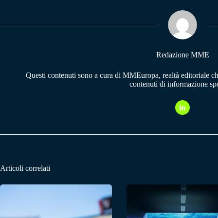
ok
A
a
pp
m
Redazione MME
Questi contenuti sono a cura di MMEuropa, realtà editoriale c
contenuti di informazione spo
Articoli correlati