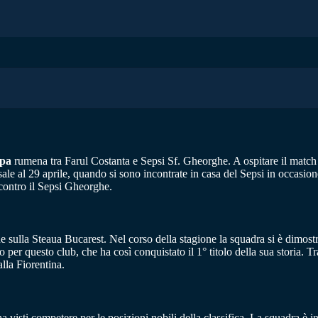
pa
rumena tra Farul Costanta e Sepsi Sf. Gheorghe. A ospitare il match 
sale al 29 aprile, quando si sono incontrate in casa del Sepsi in occasion
 contro il Sepsi Gheorghe.
 sulla Steaua Bucarest. Nel corso della stagione la squadra si è dimostr
o per questo club, che ha così conquistato il 1° titolo della sua storia. T
alla Fiorentina.
a visti competere per le posizioni nobili della classifica. La squadra è i