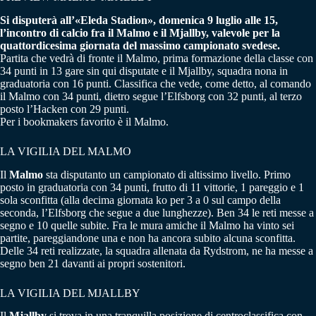
Si disputerà all’«Eleda Stadion», domenica 9 luglio alle 15,
l’incontro di calcio fra il Malmo e il Mjallby, valevole per la
quattordicesima giornata del massimo campionato svedese.
Partita che vedrà di fronte il Malmo, prima formazione della classe con
34 punti in 13 gare sin qui disputate e il Mjallby, squadra nona in
graduatoria con 16 punti. Classifica che vede, come detto, al comando
il Malmo con 34 punti, dietro segue l’Elfsborg con 32 punti, al terzo
posto l’Hacken con 29 punti.
Per i bookmakers favorito è il Malmo.
LA VIGILIA DEL MALMO
Il
Malmo
sta disputanto un campionato di altissimo livello. Primo
posto in graduatoria con 34 punti, frutto di 11 vittorie, 1 pareggio e 1
sola sconfitta (alla decima giornata ko per 3 a 0 sul campo della
seconda, l’Elfsborg che segue a due lunghezze). Ben 34 le reti messe a
segno e 10 quelle subite. Fra le mura amiche il Malmo ha vinto sei
partite, pareggiandone una e non ha ancora subito alcuna sconfitta.
Delle 34 reti realizzate, la squadra allenata da Rydstrom, ne ha messe a
segno ben 21 davanti ai propri sostenitori.
LA VIGILIA DEL MJALLBY
Il
Mjallby
si trova in una tranquilla posizione di centroclassifica con