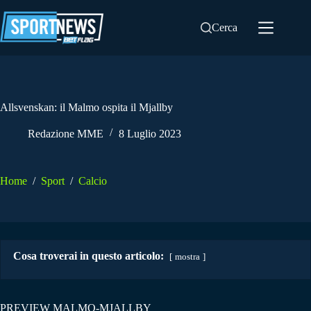
Salta
al
Cerca
contenuto
Allsvenskan: il Malmo ospita il Mjallby
Redazione MME
8 Luglio 2023
Home
/
Sport
/
Calcio
Cosa troverai in questo articolo:
mostra
PREVIEW MALMO-MJALLBY