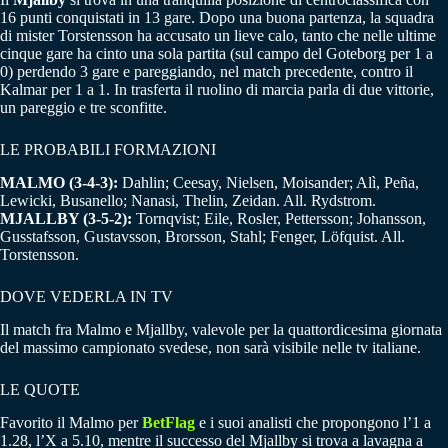
16 punti conquistati in 13 gare. Dopo una buona partenza, la squadra
di mister Torstensson ha accusato un lieve calo, tanto che nelle ultime
cinque gare ha cinto una sola partita (sul campo del Goteborg per 1 a
0) perdendo 3 gare e pareggiando, nel match precedente, contro il
Kalmar per 1 a 1. In trasferta il ruolino di marcia parla di due vittorie,
un pareggio e tre sconfitte.
LE PROBABILI FORMAZIONI
MALMO (3-4-3):
Dahlin; Ceesay, Nielsen, Moisander; Alì, Peña,
Lewicki, Busanello; Nanasi, Thelin, Zeidan. All. Rydstrom.
MJALLBY (3-5-2):
Tornqvist; Eile, Rosler, Pettersson; Johansson,
Gusstafsson, Gustavsson, Brorsson, Stahl; Fenger, Löfquist. All.
Torstensson.
DOVE VEDERLA IN TV
Il match fra Malmo e Mjallby, valevole per la quattordicesima giornata
del massimo campionato svedese, non sarà visibile nelle tv italiane.
LE QUOTE
Favorito il Malmo per
BetFlag
e i suoi analisti che propongono l’1 a
1.28, l’X a 5.10, mentre il successo del Mjallby si trova a lavagna a