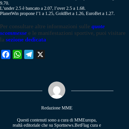
9.70.
L’under 2.5 è bancato a 2.07, l’over 2.5 a 1.68.
PlanetWin propone l’1 a 1.25, GoldBet a 1.26, EuroBet a 1.27.
Per consultare altre informazioni sulle
quote
scommesse
e le manifestazioni sportive, puoi visitare
la
sezione dedicata
Fa
W
Te
X
ce
ha
le
bo
ts
gr
ok
A
a
pp
m
Redazione MME
Questi contenuti sono a cura di MMEuropa,
realtà editoriale che su Sportnews.BetFlag cura e