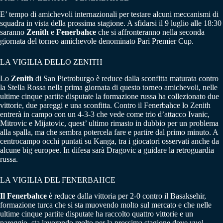
E’ tempo di amichevoli internazionali per testare alcuni meccanismi di
squadra in vista della prossima stagione. A sfidarsi il 9 luglio alle 18:30
saranno
Zenith
e
Fenerbahce
che si affronteranno nella seconda
giornata del torneo amichevole denominato Pari Premier Cup.
LA VIGILIA DELLO ZENITH
Lo
Zenith
di San Pietroburgo è reduce dalla sconfitta maturata contro
la Stella Rossa nella prima giornata di questo torneo amichevoli, nelle
ultime cinque partite disputate la formazione russa ha collezionato due
vittorie, due pareggi e una sconfitta. Contro il Fenerbahce lo Zenith
entrerà in campo con un 4-3-3 che vede come trio d’attacco Ivanic,
Mitrovic e Mijatovic, quest’ ultimo rimasto in dubbio per un problema
alla spalla, ma che sembra potercela fare e partire dal primo minuto. A
centrocampo occhi puntati su Kanga, tra i giocatori osservati anche da
alcune big europee. In difesa sarà Dragovic a guidare la retroguardia
russa.
LA VIGILIA DEL FENERBAHCE
Il Fenerbahce
è reduce dalla vittoria per 2-0 contro il Basaksehir,
formazione turca che si sta muovendo molto sul mercato e che nelle
ultime cinque partite disputate ha raccolto quattro vittorie e un
pareggio, sta lavorando molto per la prossima stagione dove vuol