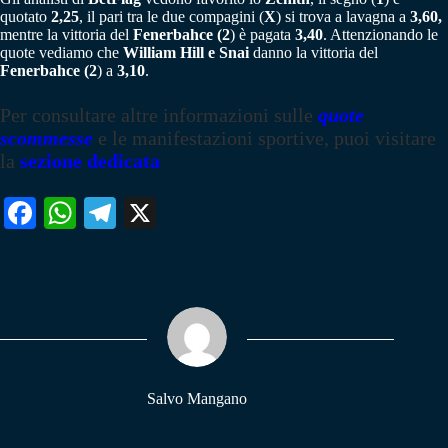
quotato
2,25
, il pari tra le due compagini (
X
) si trova a lavagna a
3,60,
mentre la vittoria del
Fenerbahce (2
) è pagata
3,40
. Attenzionando le
quote vediamo che
William Hill e Snai
danno la vittoria del
Fenerbahce (2
) a
3,10
.
Per consultare altre informazioni sulle
quote
scommesse
e le manifestazioni sportive, puoi visitare
la
sezione dedicata
Fa
W
Te
X
ce
ha
le
bo
ts
gr
ok
A
a
pp
m
Salvo Mangano