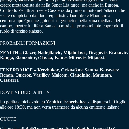
essere protagonista sia nella Super Lig turca, ma anche in Europa.
Contro lo Zenith si rivede Cassierra da primo minuto nell’attacco che
viene completato dai due trequartisti Claudinho e Mauntam a
centrocampo Quieroz guiderò le geometrie nella zona mediana del
campo, mentre in difesa Santos partirà dal primo minuto coprendo il
ruolo di terzino sinistro.
PROBABILI FORMAZIONI
ZENITH – Glazer, Nadejlkovic, Mijaholovic, Dragovic, Erakovic,
Kanga, Stameninc, Olayka, Ivanic, Mitrovic, Mijatovic
FENERBAHCE – Kerzhakov, Cristyakov, Santos, Karavaev,
Renan, Quieroz, Vasijliev, Malcom, Claudinho, Mauntan,
Cassierra
DOVE VEDERLA IN TV
La partita amichevole tra
Zenith
e
Fenerbahce
si disputerà il 9 luglio
alle ore 18:30, ma non verrà trasmessa da alcuna emittente italiana.
QUOTE
Gli analisti di
BetFlag
vedono favorito lo
Zenith
, il segno (
1
) è