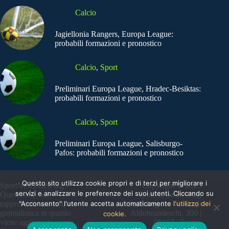
Calcio
Jagiellonia Rangers, Europa League:
probabili formazioni e pronostico
Calcio
,
Sport
Preliminari Europa League, Hradec-Besiktas:
probabili formazioni e pronostico
Calcio
,
Sport
Preliminari Europa League, Salisburgo-
Pafos: probabili formazioni e pronostico
Questo sito utilizza cookie propri e di terzi per migliorare i
SportNews.BetFlag -
Copyright © 2025
servizi e analizzare le preferenze dei suoi utenti. Cliccando su
Questo sito non
SportNews BetFlag
"Acconsento" l'utente accetta automaticamente
l'utilizzo dei
rappresenta una testata
Sede Legale: Via degli
giornalistica in quanto
Aldobrandeschi, 300 |
cookie.
viene aggiornato senza
00163 | Roma