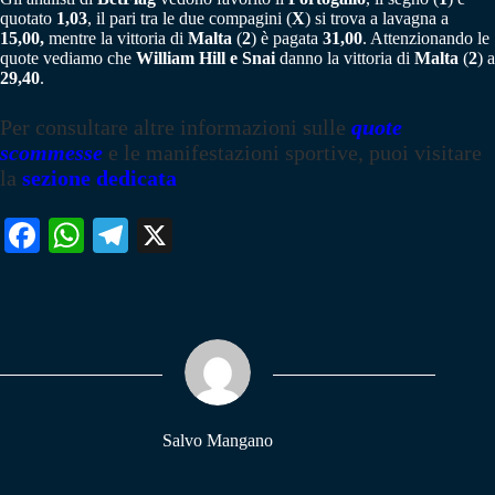
quotato
1,03
, il pari tra le due compagini (
X
) si trova a lavagna a
15,00,
mentre la vittoria di
Malta
(
2
) è pagata
31,00
. Attenzionando le
quote vediamo che
William Hill e Snai
danno la vittoria di
Malta
(
2
) a
29,40
.
Per consultare altre informazioni sulle
quote
scommesse
e le manifestazioni sportive, puoi visitare
la
sezione dedicata
Fa
W
Te
X
ce
ha
le
bo
ts
gr
ok
A
a
pp
m
Salvo Mangano