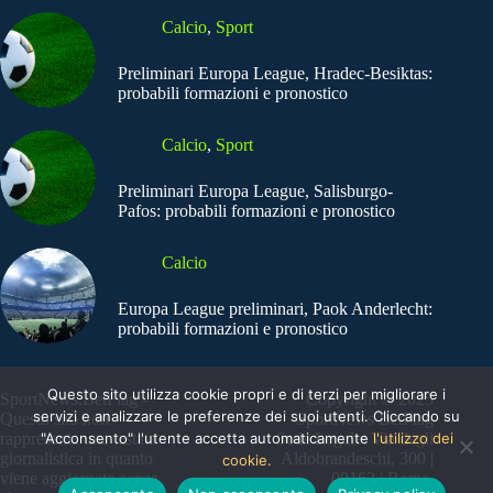
Calcio
,
Sport
Preliminari Europa League, Hradec-Besiktas:
probabili formazioni e pronostico
Calcio
,
Sport
Preliminari Europa League, Salisburgo-
Pafos: probabili formazioni e pronostico
Calcio
Europa League preliminari, Paok Anderlecht:
probabili formazioni e pronostico
Questo sito utilizza cookie propri e di terzi per migliorare i
SportNews.BetFlag -
Copyright © 2025
servizi e analizzare le preferenze dei suoi utenti. Cliccando su
Questo sito non
SportNews BetFlag
"Acconsento" l'utente accetta automaticamente
l'utilizzo dei
rappresenta una testata
Sede Legale: Via degli
giornalistica in quanto
Aldobrandeschi, 300 |
cookie.
viene aggiornato senza
00163 | Roma