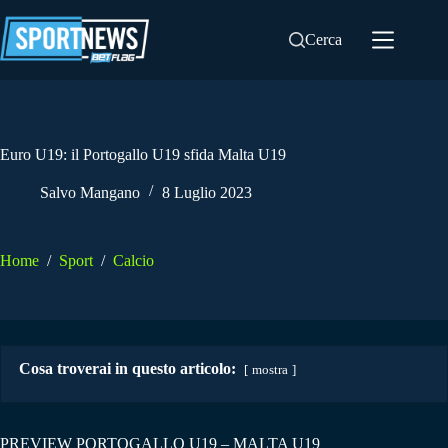
Salta
al
Cerca
contenuto
Euro U19: il Portogallo U19 sfida Malta U19
Salvo Mangano
8 Luglio 2023
Home
/
Sport
/
Calcio
Cosa troverai in questo articolo:
mostra
PREVIEW PORTOGALLO U19 – MALTA U19