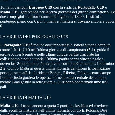
Torna in campo l’
Europeo U19
con la sfida tra
Portogallo U19
e
Malta U19
, gara valida per la terza giornata del girone eliminatorio. Le
due compagini si affronteranno il 9 luglio alle 18:00. Lusitani a
punteggio pieno con 6 punti, mentre i maltesi si trovano ancora a quota
0.
LA VIGILIA DEL PORTOGALLO U19
Il
Portogallo U19
è reduce dall’importante e sonora vittoria ottenuta
contro l’Italia U19 nell’ultima giornata di campionato (5-1), guida il
girone A con 6 punti e nelle ultime cinque partite disputate ha
collezionato cinque vittorie, l’ultima partita senza vittoria risale a
novembre 2022 quando l’amichevole contro la Germania U19 terminò
2-2. Contro Malta in questa ultima giornata del girone la formazione
portoghese si affida al tridente Borges, Ribeiro, Felix, a centrocampo
l’ottimo Justo guiderà le operazioni nella zona centrale del campo,
mentre Bras gestirà la retroguardia, G.Riberio confermatissimo tra i
pali.
LA VIGILIA DI MALTA U19
Malta U19
si trova ancora a quota 0 punti in classifica ed è reduce
dalla sconfitta maturata nell’ultima giornata contro la Polonia. Due
sconfitte su due partite hanno relegato i maltesi in ultima posizione