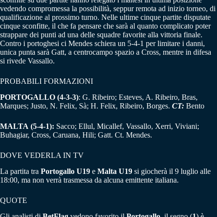
vedendo compromessa la possibilità, seppur remota ad inizio torneo, di
qualificazione al prossimo turno. Nelle ultime cinque partite disputate
cinque sconfitte, il che fa pensare che sarà al quanto complicato poter
strappare dei punti ad una delle squadre favorite alla vittoria finale.
Contro i portoghesi ci Mendes schiera un 5-4-1 per limitare i danni,
unica punta sarà Gatt, a centrocampo spazio a Cross, mentre in difesa
si rivede Vassallo.
PROBABILI FORMAZIONI
PORTOGALLO (4-3-3)
: G. Ribeiro; Esteves, A. Ribeiro, Bras,
Marques; Justo, N. Felix, Sà; H. Felix, Ribeiro, Borges.
CT:
Bento
MALTA
(5-4-1):
Sacco; Ellul, Micallef, Vassallo, Xerri, Viviani;
Buhagiar, Cross, Caruana, Hili; Gatt. Ct. Mendes.
DOVE VEDERLA IN TV
La partita tra
Portogallo U19
e
Malta U19
si giocherà il 9 luglio alle
18:00, ma non verrà trasmessa da alcuna emittente italiana.
QUOTE
Gli analisti di
BetFlag
vedono favorito il
Portogallo
, il segno (
1
) è