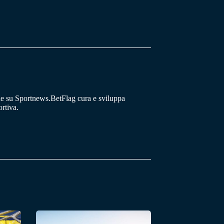
he su Sportnews.BetFlag cura e sviluppa
rtiva.