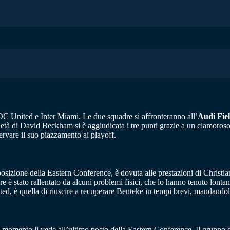
DC United e Inter Miami. Le due squadre si affronteranno all’
Audi Fie
rietà di David Beckham si è aggiudicata i tre punti grazie a un clamoros
ervare il suo piazzamento ai playoff.
sizione della Eastern Conference, è dovuta alle prestazioni di Christi
ore è stato rallentato da alcuni problemi fisici, che lo hanno tenuto lon
ted, è quella di riuscire a recuperare Benteke in tempi brevi, mandand
omento li vede all’ultimo posto della Eastern Conference. Il gruppo dovrà