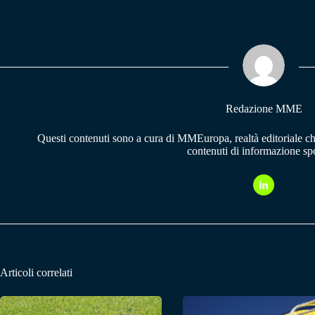
ce
ha
le
bo
ts
gr
ok
A
a
pp
m
Redazione MME
Questi contenuti sono a cura di MMEuropa, realtà editoriale c
contenuti di informazione spo
Articoli correlati