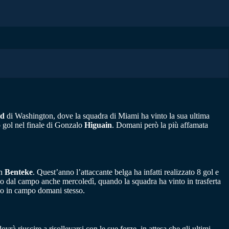
ld
di Washington, dove la squadra di Miami ha vinto la sua ultima
o gol nel finale di Gonzalo
Higuain
. Domani però la più affamata
an
Benteke
. Quest’anno l’attaccante belga ha infatti realizzato 8 gol e
tano dal campo anche mercoledì, quando la squadra ha vinto in trasferta
olo in campo domani stesso.
 riuscire a risollevarsi con le sue forze, in attesa che gli ultimi