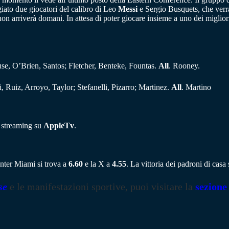
iato due giocatori del calibro di Leo
Messi
e Sergio Busquets, che verr
non arriverà domani. In attesa di poter giocare insieme a uno dei migli
se, O’Brien, Santos; Fletcher, Benteke, Fountas.
All
. Rooney.
, Ruiz, Arroyo, Taylor; Stefanelli, Pizarro; Martinez.
All
. Martino
a streaming su
AppleTv
.
Inter Miami si trova a
6.60
e la X a
4.55
. La vittoria dei padroni di cas
se
e le manifestazioni sportive, puoi visitare la
sezione