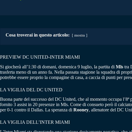
Cosa troverai in questo articolo:
mostra
PREVIEW DC UNITED-INTER MIAMI
Si giocherà all’1:30 di domani, domenica 9 luglio, la partita di
Mls
tra 
trasferta meno di un anno fa. Nella passata stagione la squadra di prop
potrebbe essere proprio la compagine di casa, a caccia di punti per pres
LA VIGILIA DEL DC UNITED
Buona parte del successo del DC United, che al momento occupa l’8ª po
fornito 3 assist in 20 presenze in Mls. Come di consueto però il calciat
per 0-1 contro il Dallas. La speranza di
Rooney
, allenatore del DC Uni
LA VIGILIA DELL’INTER MIAMI
L’Inter Miami sta disputando una stagione decisamente negativa, che al m