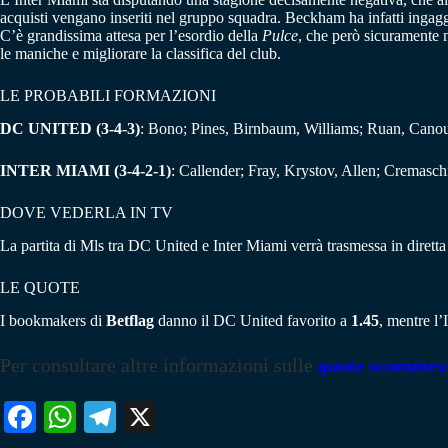
acquisti vengano inseriti nel gruppo squadra. Beckham ha infatti ingagg
C’è grandissima attesa per l’esordio della
Pulce
, che però sicuramente 
le maniche e migliorare la classifica del club.
LE PROBABILI FORMAZIONI
DC UNITED (3-4-3)
: Bono; Pines, Birnbaum, Williams; Ruan, Canou
INTER MIAMI (3-4-2-1)
: Callender; Fray, Krystov, Allen; Cremaschi
DOVE VEDERLA IN TV
La partita di Mls tra DC United e Inter Miami verrà trasmessa in dirett
LE QUOTE
I bookmakers di
Betflag
danno il DC United favorito a
1.45
, mentre l’
Per consultare altre informazioni sulle
quote scommes
Fa
W
Te
X