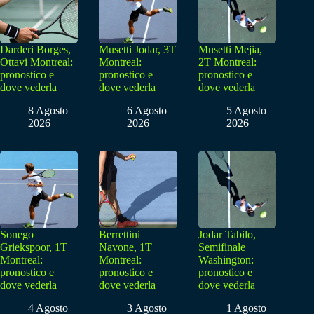
Darderi Borges,
Musetti Jodar, 3T
Musetti Mejia,
Ottavi Montreal:
Montreal:
2T Montreal:
pronostico e
pronostico e
pronostico e
dove vederla
dove vederla
dove vederla
8 Agosto
6 Agosto
5 Agosto
2026
2026
2026
Sonego
Berrettini
Jodar Tabilo,
Griekspoor, 1T
Navone, 1T
Semifinale
Montreal:
Montreal:
Washington:
pronostico e
pronostico e
pronostico e
dove vederla
dove vederla
dove vederla
4 Agosto
3 Agosto
1 Agosto