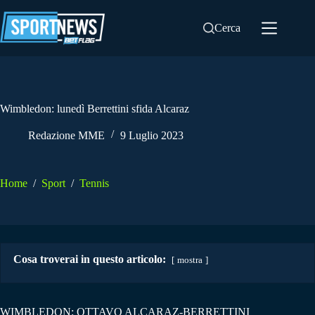
Salta
al
Cerca
contenuto
Wimbledon: lunedì Berrettini sfida Alcaraz
Redazione MME
9 Luglio 2023
Home
/
Sport
/
Tennis
Cosa troverai in questo articolo:
mostra
WIMBLEDON: OTTAVO ALCARAZ-BERRETTINI