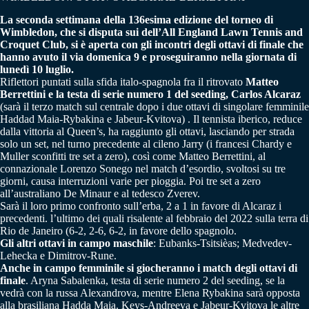
La seconda settimana della 136esima edizione del torneo di
Wimbledon, che si disputa sui dell’All England Lawn Tennis and
Croquet Club, si è aperta con gli incontri degli ottavi di finale che
hanno avuto il via domenica 9 e proseguiranno nella giornata di
lunedì 10 luglio.
Riflettori puntati sulla sfida italo-spagnola fra il ritrovato
Matteo
Berrettini e la testa di serie numero 1 del seeding, Carlos Alcaraz
(sarà il terzo match sul centrale dopo i due ottavi di singolare femminile
Haddad Maia-Rybakina e Jabeur-Kvitova) . Il tennista iberico, reduce
dalla vittoria al Queen’s, ha raggiunto gli ottavi, lasciando per strada
solo un set, nel turno precedente al cileno Jarry (i francesi Chardy e
Muller sconfitti tre set a zero), così come Matteo Berrettini, al
connazionale Lorenzo Sonego nel match d’esordio, svoltosi su tre
giorni, causa interruzioni varie per pioggia. Poi tre set a zero
all’australiano De Minaur e al tedesco Zverev.
Sarà il loro primo confronto sull’erba, 2 a 1 in favore di Alcaraz i
precedenti. l’ultimo dei quali risalente al febbraio del 2022 sulla terra di
Rio de Janeiro (6-2, 2-6, 6-2, in favore dello spagnolo.
Gli altri ottavi in campo maschile
: Eubanks-Tsitsièas; Medvedev-
Lehecka e Dimitrov-Rune.
Anche in campo femminile si giocheranno i match degli ottavi di
finale
. Aryna Sabalenka, testa di serie numero 2 del seeding, se la
vedrà con la russa Alexandrova, mentre Elena Rybakina sarà opposta
alla brasiliana Hadda Maia. Keys-Andreeva e Jabeur-Kvitova le altre