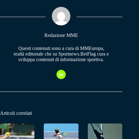
ok
A
a
pp
m
Redazione MME
Questi contenuti sono a cura di MMEuropa,
realtà editoriale che su Sportnews.BetFlag cura e
sviluppa contenuti di informazione sportiva.
Articoli correlati