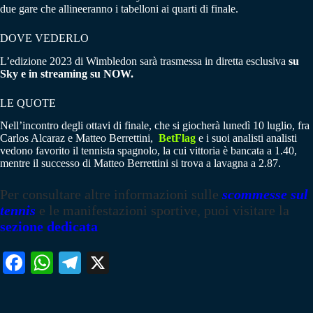
due gare che allineeranno i tabelloni ai quarti di finale.
DOVE VEDERLO
L’edizione 2023 di Wimbledon sarà trasmessa in diretta esclusiva
su
Sky e in streaming su NOW.
LE QUOTE
Nell’incontro degli ottavi di finale, che si giocherà lunedì 10 luglio, fra
Carlos Alcaraz e Matteo Berrettini,
BetFlag
e i suoi analisti analisti
vedono favorito il tennista spagnolo, la cui vittoria è bancata a 1.40,
mentre il successo di Matteo Berrettini si trova a lavagna a 2.87.
Per consultare altre informazioni sulle
scommesse sul
tennis
e le manifestazioni sportive, puoi visitare la
sezione dedicata
Fa
W
Te
X
ce
ha
le
bo
ts
gr