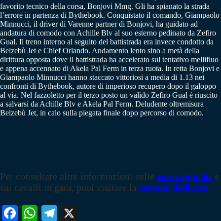
favorito tecnico della corsa, Bonjovi Mmg. Gli ha spianato la strada
l’errore in partenza di Bythebook. Conquistato il comando, Giampaolo
Minnucci, il driver di Varenne partner di Bonjovi, ha guidato ad
andatura di comodo con Achille Blv al suo esterno pedinato da Zefiro
Gual. Il treno interno al seguito del battistrada era invece condotto da
Belzebù Jet e Chief Orlando. Andamento lento sino a metà della
dirittura opposta dove il battistrada ha accelerato sul tentativo mellifluo
e appena accennato di Akela Pal Ferm in terza ruota. In retta Bonjovi e
Giampaolo Minnucci hanno staccato vittoriosi a media di 1.13 nei
confronti di Bythebook, autore di imperioso recupero dopo il galoppo
al via. Nel fazzoletto per il terzo posto un valido Zefiro Gual è riuscito
a salvarsi da Achille Blv e Akela Pal Ferm. Deludente oltremisura
Belzebù Jet, in calo sulla piegata finale dopo percorso di comodo.
Per consultare altre informazioni sulle
corse ippiche
e
sui cavalli in gara, puoi visitare la
sezione dedicata
Fa
W
Te
X