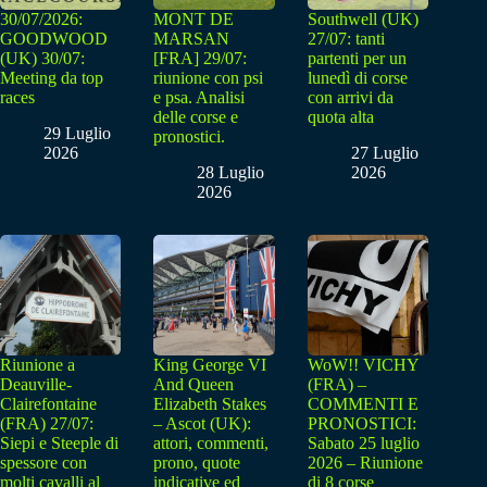
30/07/2026:
MONT DE
Southwell (UK)
GOODWOOD
MARSAN
27/07: tanti
(UK) 30/07:
[FRA] 29/07:
partenti per un
Meeting da top
riunione con psi
lunedì di corse
races
e psa. Analisi
con arrivi da
delle corse e
quota alta
29 Luglio
pronostici.
2026
27 Luglio
28 Luglio
2026
2026
Riunione a
King George VI
WoW!! VICHY
Deauville-
And Queen
(FRA) –
Clairefontaine
Elizabeth Stakes
COMMENTI E
(FRA) 27/07:
– Ascot (UK):
PRONOSTICI:
Siepi e Steeple di
attori, commenti,
Sabato 25 luglio
spessore con
prono, quote
2026 – Riunione
molti cavalli al
indicative ed
di 8 corse