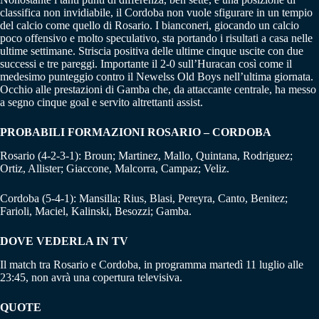
classifica non invidiabile, il Cordoba non vuole sfigurare in un tempio
del calcio come quello di Rosario. I bianconeri, giocando un calcio
poco offensivo e molto speculativo, sta portando i risultati a casa nelle
ultime settimane. Striscia positiva delle ultime cinque uscite con due
successi e tre pareggi. Importante il 2-0 sull’Huracan così come il
medesimo punteggio contro il Newelss Old Boys nell’ultima giornata.
Occhio alle prestazioni di Gamba che, da attaccante centrale, ha messo
a segno cinque goal e servito altrettanti assist.
PROBABILI FORMAZIONI ROSARIO – CORDOBA
Rosario (4-2-3-1): Broun; Martinez, Mallo, Quintana, Rodriguez;
Ortiz, Allister; Giaccone, Malcorra, Campaz; Veliz.
Cordoba (5-4-1): Mansilla; Rius, Blasi, Pereyra, Canto, Benitez;
Farioli, Maciel, Kalinski, Besozzi; Gamba.
DOVE VEDERLA IN TV
Il match tra Rosario e Cordoba, in programma martedì 11 luglio alle
23:45, non avrà una copertura televisiva.
QUOTE