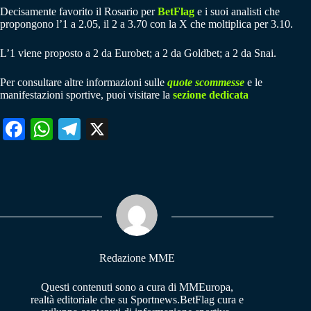
Decisamente favorito il Rosario per
BetFlag
e i suoi analisti che
propongono l’1 a 2.05, il 2 a 3.70 con la X che moltiplica per 3.10.
L’1 viene proposto a 2 da Eurobet; a 2 da Goldbet; a 2 da Snai.
Per consultare altre informazioni sulle
quote scommesse
e le
manifestazioni sportive, puoi visitare la
sezione dedicata
Fa
W
Te
X
ce
ha
le
bo
ts
gr
ok
A
a
pp
m
Redazione MME
Questi contenuti sono a cura di MMEuropa,
realtà editoriale che su Sportnews.BetFlag cura e