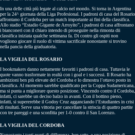
In una delle città più legate al calcio nel mondo. Si torna in Argentina
per la 24^ giornata della Liga Profesional. I padroni di casa del Rosario
affrontano il Cordoba per un match importante ai fini della classifica.
Allo stadio “Estadio Gigante de Arroyito”, i padroni di casa affrontano
i bianconeri con il chiaro intendo di proseguire nella rimonta dii
classifica iniziata qualche settimana fa. Di contro gli ospiti non
vogliono giocare il ruolo di vittima sacrificale nonostante si trovino
nella pancia della graduatoria.
LA VIGILIA DEL ROSARIO
I bookmakers danno nettamente favoriti i padroni di casa. Tuttavia le
quote vanno trasformate in realtà con i goal e i successi. Il Rosario ha
ambizioni ben più elevate del Cordoba e lo dimostra l’ottavo posto in
classifica. Al momento sarebbe qualificato per la Coppa Sudamericana,
ma si punta a migliorare questo posizione. Vincendo contro il Cordoba,
infatti, ci sarebbe un deciso balzo in avanti. Con il bottino pieno,
infatti, si supererebbe il Godoy Cruz agganciando l’Estudiantes in crisi
di risultati. Serve una vittoria per cancellare la striscia di quattro partite
con tre pareggi e una sconfitta per 1-0 contro il San Lorenzo.
LA VIGILIA DEL CORDOBA
Nonostante i tanti punti di differenza, ben sette, e una posizione di