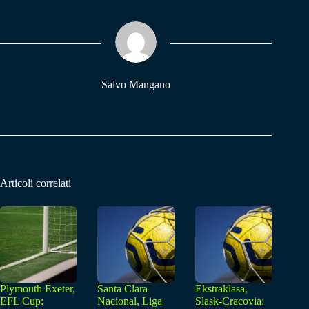
bo
ts
gr
ok
A
a
pp
m
Salvo Mangano
Articoli correlati
Plymouth Exeter,
Santa Clara
Ekstraklasa,
EFL Cup:
Nacional, Liga
Slask-Cracovia: