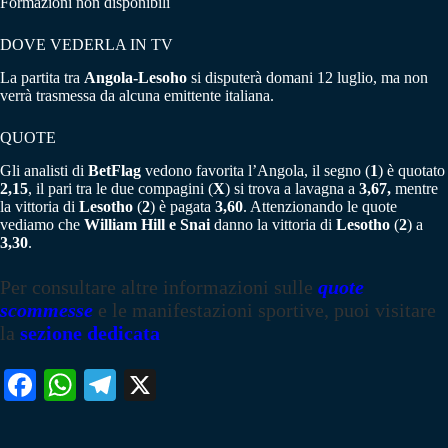
Formazioni non disponibili
DOVE VEDERLA IN TV
La partita tra
Angola-Lesoho
si disputerà domani 12 luglio, ma non
verrà trasmessa da alcuna emittente italiana.
QUOTE
Gli analisti di
BetFlag
vedono favorita l’Angola, il segno (
1
) è quotato
2,15
, il pari tra le due compagini (
X
) si trova a lavagna a
3,67,
mentre
la vittoria di
Lesotho
(
2
) è pagata
3,60
. Attenzionando le quote
vediamo che
William Hill e Snai
danno la vittoria di
Lesotho
(
2
) a
3,30
.
Per consultare altre informazioni sulle
quote
scommesse
e le manifestazioni sportive, puoi visitare
la
sezione dedicata
Fa
W
Te
X
ce
ha
le