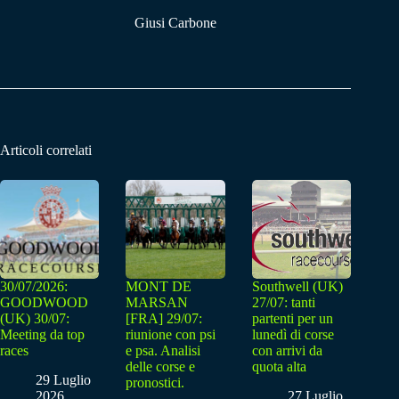
Giusi Carbone
Articoli correlati
30/07/2026:
MONT DE
Southwell (UK)
GOODWOOD
MARSAN
27/07: tanti
(UK) 30/07:
[FRA] 29/07:
partenti per un
Meeting da top
riunione con psi
lunedì di corse
races
e psa. Analisi
con arrivi da
delle corse e
quota alta
29 Luglio
pronostici.
2026
27 Luglio