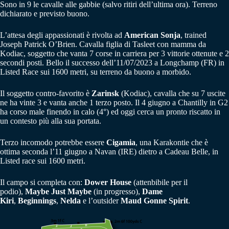
Sono in 9 le cavalle alle gabbie (salvo ritiri dell’ultima ora). Terreno
dichiarato e previsto buono.
L’attesa degli appassionati è rivolta ad
American Sonja
, trained
Joseph Patrick O’Brien. Cavalla figlia di Tasleet con mamma da
Kodiac, soggetto che vanta 7 corse in carriera per 3 vittorie ottenute e 2
secondi posti. Bello il successo dell’11/07/2023 a Longchamp (FR) in
Listed Race sui 1600 metri, su terreno da buono a morbido.
Il soggetto contro-favorito è
Zarinsk
(Kodiac), cavalla che su 7 uscite
ne ha vinte 3 e vanta anche 1 terzo posto. Il 4 giugno a Chantilly in G2
ha corso male finendo in calo (4°) ed oggi cerca un pronto riscatto in
un contesto più alla sua portata.
Terzo incomodo potrebbe essere
Cigamia
, una Karakontie che è
ottima seconda l’11 giugno a Navan (IRE) dietro a Cadeau Belle, in
Listed race sui 1600 metri.
Il campo si completa con:
Dower House
(attenbibile per il
podio),
Maybe Just Maybe
(in progresso),
Dame
Kiri
,
Beginnings
,
Nelda
e l’outsider
Maud Gonne Spirit
.