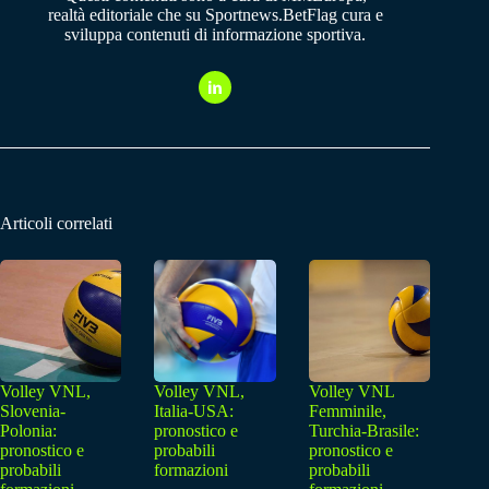
realtà editoriale che su Sportnews.BetFlag cura e
sviluppa contenuti di informazione sportiva.
Articoli correlati
Volley VNL,
Volley VNL,
Volley VNL
Slovenia-
Italia-USA:
Femminile,
Polonia:
pronostico e
Turchia-Brasile:
pronostico e
probabili
pronostico e
probabili
formazioni
probabili