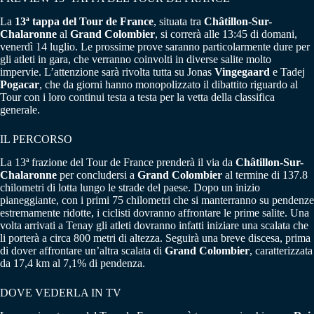
La
13ª tappa del Tour de France
, situata tra
Châtillon-Sur-
Chalaronne
al
Grand Colombier
, si correrà alle 13:45 di domani,
venerdì 14 luglio. Le prossime prove saranno particolarmente dure per
gli atleti in gara, che verranno coinvolti in diverse salite molto
impervie. L’attenzione sarà rivolta tutta su Jonas
Vingegaard
e Tadej
Pogacar
, che da giorni hanno monopolizzato il dibattito riguardo al
Tour con i loro continui testa a testa per la vetta della classifica
generale.
IL PERCORSO
La 13ª frazione del Tour de France prenderà il via da
Châtillon-Sur-
Chalaronne
per concludersi a
Grand Colombier
al termine di 137.8
chilometri di lotta lungo le strade del paese. Dopo un inizio
pianeggiante, con i primi 75 chilometri che si manterranno su pendenze
estremamente ridotte, i ciclisti dovranno affrontare le prime salite. Una
volta arrivati a Tenay gli atleti dovranno infatti iniziare una scalata che
li porterà a circa 800 metri di altezza. Seguirà una breve discesa, prima
di dover affrontare un’altra scalata di
Grand Colombier
, caratterizzata
da 17,4 km al 7,1% di pendenza.
DOVE VEDERLA IN TV