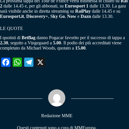
La prossima tappa del Tour de France verrà trasmessa in chiaro su
Rai
2
dalle 14.45 e, per gli abbonati, su
Eurosport 1
dalle 13.30. La gara
sarà visibile anche in diretta streaming su
RaiPlay
dalle 14.45 e su
Eurosport.it
,
Discovery+
,
Sky Go
,
Now
e
Dazn
dalle 13.30.
LE QUOTE
I quotisti di
Betflag
danno Pogacar favorito per il successo di tappa a
2.30
, seguito a Vingegaard a
5.00
. Il podio dei più accreditati viene
completato da Michael Woods, quotato a
15.00
.
Fa
W
Te
X
ce
ha
le
bo
ts
gr
ok
A
a
pp
m
Redazione MME
Questi contenuti sono a cura di MMEuropa,