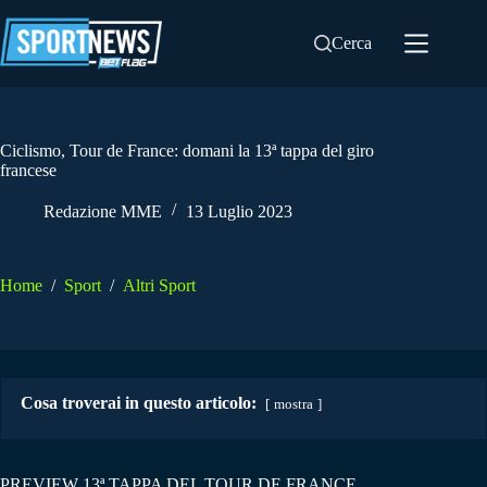
Salta
al
Cerca
contenuto
Ciclismo, Tour de France: domani la 13ª tappa del giro
francese
Redazione MME
13 Luglio 2023
Home
/
Sport
/
Altri Sport
Cosa troverai in questo articolo:
mostra
PREVIEW 13ª TAPPA DEL TOUR DE FRANCE