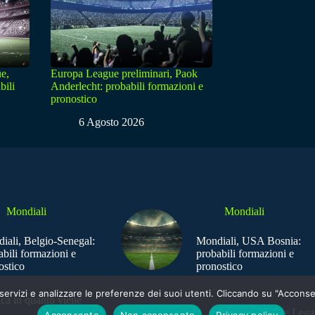
e,
Europa League preliminari, Paok
bili
Anderlecht: probabili formazioni e
pronostico
6 Agosto 2026
Mondiali
Mondiali
iali, Belgio-Senegal:
Mondiali, USA Bosnia:
abili formazioni e
probabili formazioni e
ostico
pronostico
e i servizi e analizzare le preferenze dei suoi utenti. Cliccando su "Acco
ica in quanto viene
Sede Legal
Acconsento
Non acconsento
Privacy policy