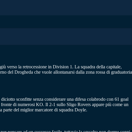
ù verso la retrocessione in Division 1. La squadra della capitale,
rno del Drogheda che vuole allontanarsi dalla zona rossa di graduatoria
 diciotto sconfitte senza considerare una difesa colabrodo con 61 goal
 a fronte di numerosi KO. Il 2-1 sullo Sligo Rovers appare più come un
da parte del miglior marcatore di squadra Doyle.
to per pensare ad un successo facile, tuttavia la squadra non dorme sonni