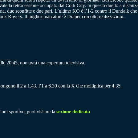
vale la retrocessione occupato dal Cork City. In questo duello a distanza
ttoria, due sconfitte e due pari. L’ultimo KO è l’1-2 contro il Dundalk c
rock Rovers. Il miglior marcatore è Draper con otto realizzazioni.
le 20:45, non avrà una copertura televisiva.
pongono il 2 a 1.43, l’1 a 6.30 con la X che moltiplica per 4.35.
ioni sportive, puoi visitare la
sezione dedicata