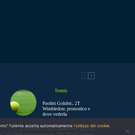
Tennis
Paolini Golubic, 2T
Wimbledon: pronostico e
dove vederla
nsento" l'utente accetta automaticamente
l'utilizzo dei cookie.
Copyright © 2025 SportNews BetFlag
e: Via degli Aldobrandeschi, 300 | 00163 | Roma