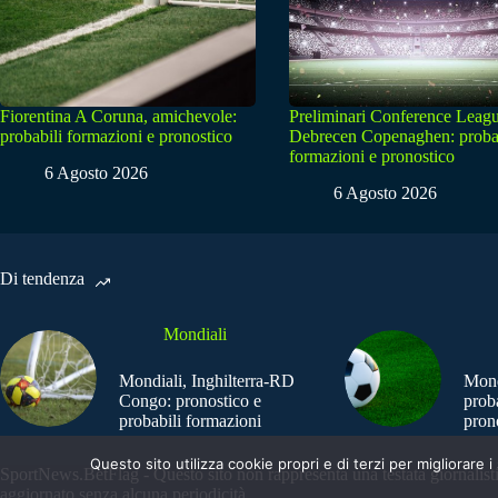
Fiorentina A Coruna, amichevole:
Preliminari Conference Leagu
probabili formazioni e pronostico
Debrecen Copenaghen: proba
formazioni e pronostico
6 Agosto 2026
6 Agosto 2026
Di tendenza
Mondiali
Mondiali, Inghilterra-RD
Mond
Congo: pronostico e
prob
probabili formazioni
pron
Questo sito utilizza cookie propri e di terzi per migliorar
SportNews.BetFlag - Questo sito non rappresenta una testata giornalist
aggiornato senza alcuna periodicità