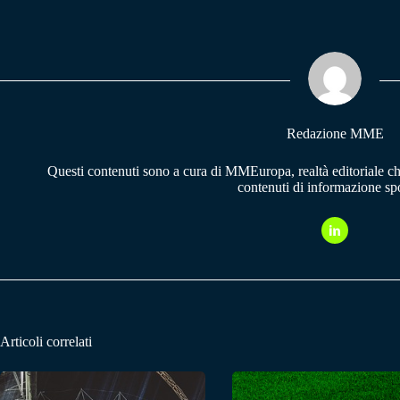
bo
ts
gr
ok
A
a
pp
m
Redazione MME
Questi contenuti sono a cura di MMEuropa, realtà editoriale c
contenuti di informazione spo
Articoli correlati