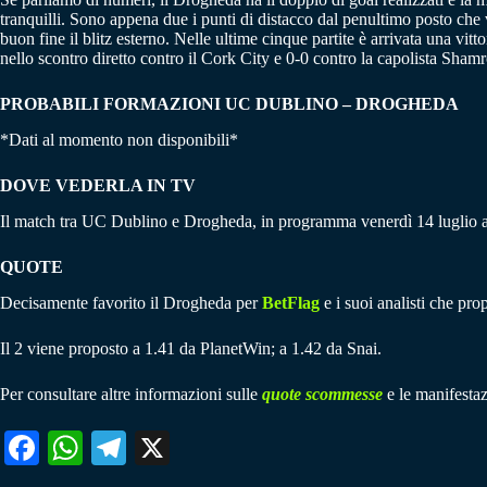
tranquilli. Sono appena due i punti di distacco dal penultimo posto che 
buon fine il blitz esterno. Nelle ultime cinque partite è arrivata una vi
nello scontro diretto contro il Cork City e 0-0 contro la capolista Sham
PROBABILI FORMAZIONI UC DUBLINO – DROGHEDA
*Dati al momento non disponibili*
DOVE VEDERLA IN TV
Il match tra UC Dublino e Drogheda, in programma venerdì 14 luglio al
QUOTE
Decisamente favorito il Drogheda per
BetFlag
e i suoi analisti che pro
Il 2 viene proposto a 1.41 da PlanetWin; a 1.42 da Snai.
Per consultare altre informazioni sulle
quote scommesse
e le manifestaz
Fa
W
Te
X
ce
ha
le