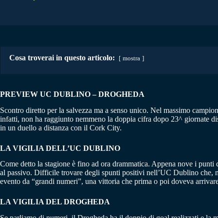
Cosa troverai in questo articolo:
mostra
PREVIEW UC DUBLINO – DROGHEDA
Scontro diretto per la salvezza ma a senso unico. Nel massimo campiona
infatti, non ha raggiunto nemmeno la doppia cifra dopo 23^ giornate dis
in un duello a distanza con il Cork City.
LA VIGILIA DELL’UC DUBLINO
Come detto la stagione è fino ad ora drammatica. Appena nove i punti co
al passivo. Difficile trovare degli spunti positivi nell’UC Dublino che
evento da “grandi numeri”, una vittoria che prima o poi doveva arrivare.
LA VIGILIA DEL DROGHEDA
Se parliamo di numeri, il Drogheda ha il doppio di goal realizzati e la m