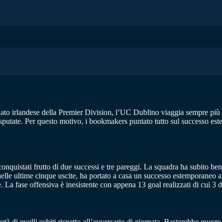
to irlandese della Premier Division, l’UC Dublino viaggia sempre più gi
putate. Per questo motivo, i bookmakers puntato tutto sul successo este
nquistati frutto di due successi e tre pareggi. La squadra ha subito ben
, nelle ultime cinque uscite, ha portato a casa un successo estemporaneo
 La fase offensiva è inesistente con appena 13 goal realizzati di cui 3 
età di quelli subiti rispetto all’avversario di giornata. Basterebbe ques