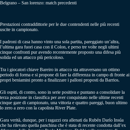
Belgrano – San lorenzo: match precedenti
Prestazioni contraddittorie per le due contendenti nelle più recenti
uscite in campionato.
I padroni di casa hanno vinto una sola partita, pareggiato un’altra,
l’ultima gara fuori casa con il Colon, e perso tre volte negli ultimi
cinque confronti pur avendo recentemente proposto una difesa più
solida ed un attacco più pericoloso.
Tra i giocatori chiave Bareiro in attacco sta attraversano un ottimo
periodo di forma e si propone di fare la differenza in campo di fronte ai
propri beniamini pronto a finalizzare i palloni proposti da Barrios.
Gli ospiti, di contro, sono in serie positiva e puntano a consolidare la
terza posizione in classifica per aver conquistato nelle ultime recenti
cinque gare di campionato, una vittoria e quattro pareggi, buon ultimo
lo zero a zero con la capolista River Plate.
Gara verità, dunque, per i ragazzi ora allenati da Rubén Darío Insúa
che ha rilevato quella panchina che è stata di recente condotta dall’ex