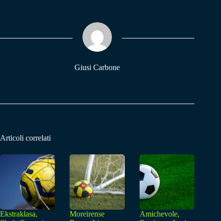
bo
ts
gr
ok
A
a
pp
m
Giusi Carbone
Articoli correlati
Ekstraklasa,
Moreirense
Amichevole,