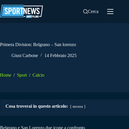
Salta
al
Cerca
contenuto
Primera Division: Belgrano – San lorenzo
Giusi Carbone
14 Febbraio 2025
Home
/
Sport
/
Calcio
Cosa troverai in questo articolo:
mostra
Belgrano e San Lorenzo due icone a confronto