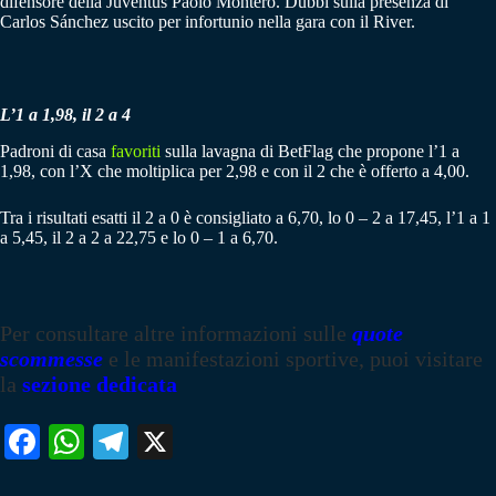
difensore della Juventus Paolo Montero. Dubbi sulla presenza di
Carlos Sánchez uscito per infortunio nella gara con il River.
L’1 a 1,98, il 2 a 4
Padroni di casa
favoriti
sulla lavagna di BetFlag che propone l’1 a
1,98, con l’X che moltiplica per 2,98 e con il 2 che è offerto a 4,00.
Tra i risultati esatti il 2 a 0 è consigliato a 6,70, lo 0 – 2 a 17,45, l’1 a 1
a 5,45, il 2 a 2 a 22,75 e lo 0 – 1 a 6,70.
Per consultare altre informazioni sulle
quote
scommesse
e le manifestazioni sportive, puoi visitare
la
sezione dedicata
Fa
W
Te
X
ce
ha
le