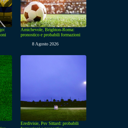
go:
Amichevole, Brighton-Roma:
ioni
pronostico e probabili formazioni
8 Agosto 2026
Eredivisie, Psv Sittard: probabili