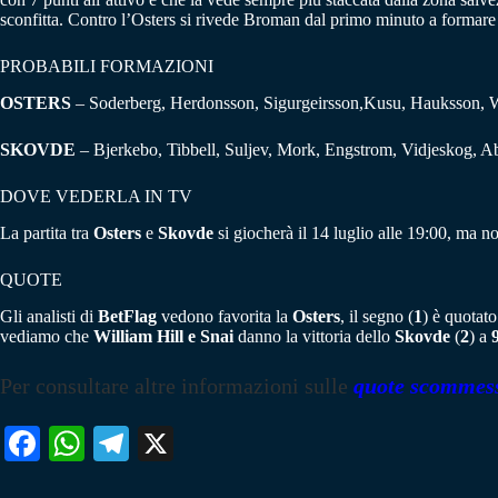
sconfitta. Contro l’Osters si rivede Broman dal primo minuto a formare 
PROBABILI FORMAZIONI
OSTERS
– Soderberg, Herdonsson, Sigurgeirsson,Kusu, Hauksson, W
SKOVDE
– Bjerkebo, Tibbell, Suljev, Mork, Engstrom, Vidjeskog, A
DOVE VEDERLA IN TV
La partita tra
Osters
e
Skovde
si giocherà il 14 luglio alle 19:00, ma n
QUOTE
Gli analisti di
BetFlag
vedono favorita la
Osters
, il segno (
1
) è quotat
vediamo che
William Hill e Snai
danno la vittoria dello
Skovde
(
2
) a
Per consultare altre informazioni sulle
quote scommes
Fa
W
Te
X
ce
ha
le