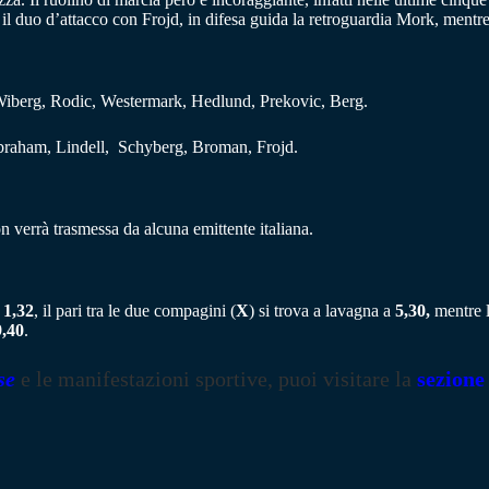
il duo d’attacco con Frojd, in difesa guida la retroguardia Mork, mentr
iberg, Rodic, Westermark, Hedlund, Prekovic, Berg.
braham, Lindell, Schyberg, Broman, Frojd.
on verrà trasmessa da alcuna emittente italiana.
o
1,32
, il pari tra le due compagini (
X
) si trova a lavagna a
5,30,
mentre l
9,40
.
se
e le manifestazioni sportive, puoi visitare la
sezione