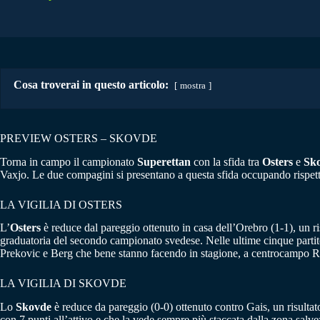
Cosa troverai in questo articolo:
mostra
PREVIEW OSTERS – SKOVDE
Torna in campo il campionato
Superettan
con la sfida tra
Osters
e
Sk
Vaxjo. Le due compagini si presentano a questa sfida occupando rispett
LA VIGILIA DI OSTERS
L’
Osters
è reduce dal pareggio ottenuto in casa dell’Orebro (1-1), un ri
graduatoria del secondo campionato svedese. Nelle ultime cinque partite
Prekovic e Berg che bene stanno facendo in stagione, a centrocampo Ro
LA VIGILIA DI SKOVDE
Lo
Skovde
è reduce da pareggio (0-0) ottenuto contro Gais, un risultat
con 7 punti all’attivo e che la vede sempre più staccata dalla zona salvez