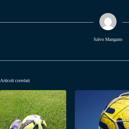
bo
ts
gr
ok
A
a
pp
m
Salvo Mangano
Articoli correlati