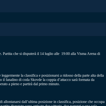
Partita che si disputerà il 14 luglio alle 19:00 alla Visma Arena di
eggermente la classifica e posizionarsi a ridosso della parte alta della
ro il fanalino di coda Skovde la coppia d’attacco sarà formata da
rato a pieno e partirà dal primo minuto.
 allontanarsi dall’ultima posizione in classifica, posizione che occupa
 partite disputate sono arrivate due vittorie, due pareggi e una sola