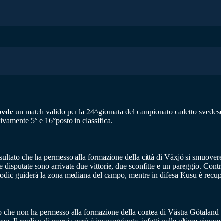
ovde
un match valido per la 24^giornata del campionato cadetto svedese. 
ivamente 5° e 16°posto in classifica.
sultato che ha permesso alla formazione della città di Växjö si smuovere l
 disputate sono arrivate due vittorie, due sconfitte e un pareggio. Cont
dic guiderà la zona mediana del campo, mentre in difesa Kusu è recupe
o che non ha permesso alla formazione della contea di Västra Götaland di
za. Il ruolino di marcia però è incoraggiante, infatti nelle ultime cinque