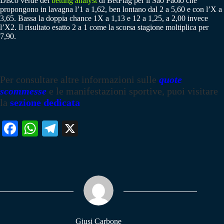
Disco verde dei
betting analyst
di BetFlag per il Sao Paolo che
propongono in lavagna l’1 a 1,62, ben lontano dal 2 a 5,60 e con l’X a
3,65. Bassa la doppia chance 1X a 1,13 e 12 a 1,25, a 2,00 invece
l’X2. Il risultato esatto 2 a 1 come la scorsa stagione moltiplica per
7,90.
Per consultare altre informazioni sulle
quote
scommesse
e le manifestazioni sportive, puoi visitare
la
sezione dedicata
Fa
W
Te
X
ce
ha
le
bo
ts
gr
ok
A
a
pp
m
Giusi Carbone