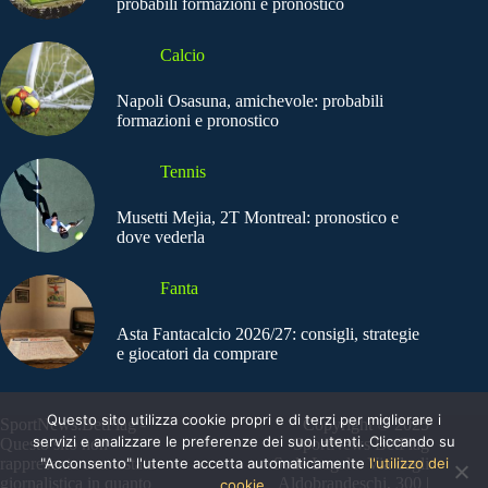
probabili formazioni e pronostico
Calcio
Napoli Osasuna, amichevole: probabili
formazioni e pronostico
Tennis
Musetti Mejia, 2T Montreal: pronostico e
dove vederla
Fanta
Asta Fantacalcio 2026/27: consigli, strategie
e giocatori da comprare
Questo sito utilizza cookie propri e di terzi per migliorare i
SportNews.BetFlag -
Copyright © 2025
servizi e analizzare le preferenze dei suoi utenti. Cliccando su
Questo sito non
SportNews BetFlag
rappresenta una testata
"Acconsento" l'utente accetta automaticamente
Sede Legale: Via degli
l'utilizzo dei
giornalistica in quanto
Aldobrandeschi, 300 |
cookie.