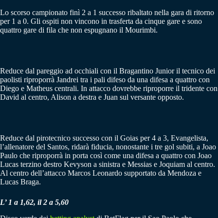
Lo scorso campionato finì 2 a 1 successo ribaltato nella gara di ritorno
per 1 a 0. Gli ospiti non vincono in trasferta da cinque gare e sono
quattro gare di fila che non espugnano il Mourimbi.
Reduce dal pareggio ad occhiali con il Bragantino Junior il tecnico dei
paolisti riproporrà Jandrei tra i pali difeso da una difesa a quattro con
Diego e Matheus centrali. In attacco dovrebbe riproporre il tridente con
David al centro, Alison a destra e Juan sul versante opposto.
Reduce dal pirotecnico successo con il Goias per 4 a 3, Evangelista,
l’allenatore del Santos, ridarà fiducia, nonostante i tre gol subiti, a Joao
Paulo che riproporrà in porta così come una difesa a quattro con Joao
Lucas terzino destro Kevyson a sinistra e Messias e Joquiam al centro.
Al centro dell’attacco Marcos Leonardo supportato da Mendoza e
Lucas Braga.
L’ 1 a 1,62, il 2 a 5,60