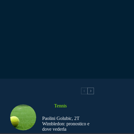
Tennis
Paolini Golubic, 2T
Wimbledon: pronostico e
dove vederla