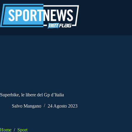
Salta
al
contenuto
Superbike, le libere del Gp d’Italia
Salvo Mangano
24 Agosto 2023
Home
/
Sport