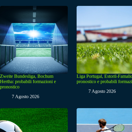
Zweite Bundesliga, Bochum
Liga Portugal, Estoril-Famali
Hertha: probabili formazioni e
pronostico e probabili formaz
pronostico
7 Agosto 2026
7 Agosto 2026