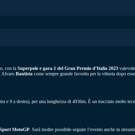
o, con la
Superpole e gara-1 del Gran Premio d’Italia 2023
valevole
on Alvaro
Bautista
come sempre grande favorito per la vittoria dopo esse
stra e 9 a destra), per una lunghezza di 4936m. È un tracciato molto tecni
 Sport MotoGP
. Sarà inoltre possibile seguire l’evento anche in stream