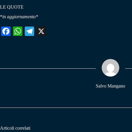
LE QUOTE
*
in aggiornamento*
Fa
W
Te
X
ce
ha
le
bo
ts
gr
ok
A
a
pp
m
Salvo Mangano
Articoli correlati