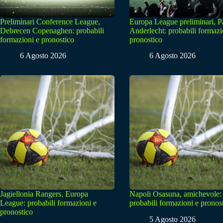
Preliminari Conference League,
Europa League preliminari, 
Debrecen Copenaghen: probabili
Anderlecht: probabili formazi
formazioni e pronostico
pronostico
6 Agosto 2026
6 Agosto 2026
Jagiellonia Rangers, Europa
Napoli Osasuna, amichevole:
League: probabili formazioni e
probabili formazioni e pronos
pronostico
5 Agosto 2026