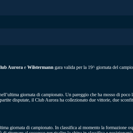
lub Aurora
e
Wilstermann
gara valida per la 19^ giornata del campi
nell’ultima giornata di campionato. Un pareggio che ha mosso di poco la 
 partite disputate, il Club Aurora ha collezionato due vittorie, due sconf
ltima giornata di campionato. In classifica al momento la formazione ospi
 di ritornare al successo per risalire la china in classifica e posizionarsi