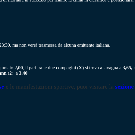
 23:30, ma non verrà trasmessa da alcuna emittente italiana.
 quotato
2,00
, il pari tra le due compagini (
X
) si trova a lavagna a
3,65,
m
mann
(
2
) a
3,40
.
se
e le manifestazioni sportive, puoi visitare la
sezione