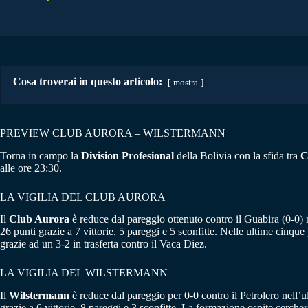
Cosa troverai in questo articolo:
mostra
PREVIEW CLUB AURORA – WILSTERMANN
Torna in campo la
Division Profesional
della Bolivia con la sfida tra
C
alle ore 23:30.
LA VIGILIA DEL CLUB AURORA
Il
Club Aurora
è reduce dal pareggio ottenuto contro il Guabira (0-0) 
26 punti grazie a 7 vittorie, 5 pareggi e 5 sconfitte. Nelle ultime cinque
grazie ad un 3-2 in trasferta contro il Vaca Diez.
LA VIGILIA DEL WILSTERMANN
Il
Wilstermann
è reduce dal pareggio per 0-0 contro il Petrolero nell’u
grazie a 6 vittorie, 8 pareggi e 3 sconfitte. La formazione ospite cercherà