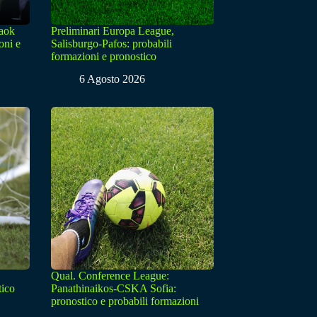
Paok
Preliminari Europa League,
oni e
Salisburgo-Pafos: probabili
formazioni e pronostico
6 Agosto 2026
Qual. Conference League:
tico
Panathinaikos-CSKA Sofia:
pronostico e probabili formazioni