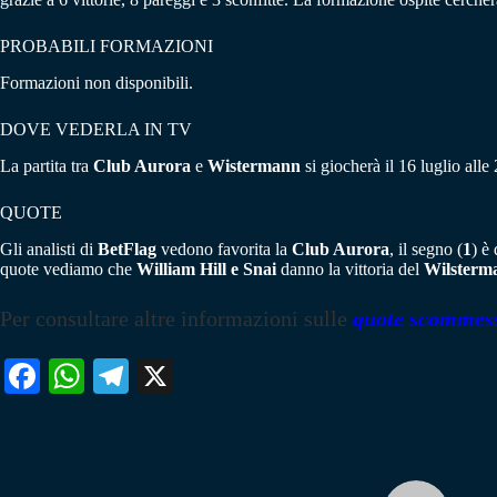
PROBABILI FORMAZIONI
Formazioni non disponibili.
DOVE VEDERLA IN TV
La partita tra
Club Aurora
e
Wistermann
si giocherà il 16 luglio alle
QUOTE
Gli analisti di
BetFlag
vedono favorita la
Club Aurora
, il segno (
1
) è
quote vediamo che
William Hill e Snai
danno la vittoria del
Wilster
Per consultare altre informazioni sulle
quote scommes
Fa
W
Te
X
ce
ha
le
bo
ts
gr
ok
A
a