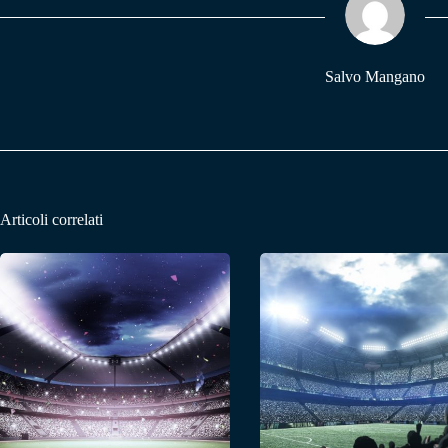
pp
m
Salvo Mangano
Articoli correlati