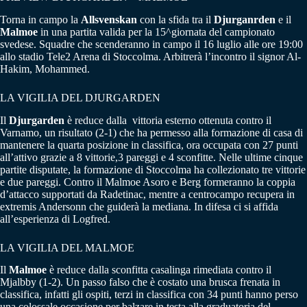
Torna in campo la
Allsvenskan
con la sfida tra il
Djurganrden
e il
Malmoe
in una partita valida per la 15^giornata del campionato
svedese. Squadre che scenderanno in campo il 16 luglio alle ore 19:00
allo stadio Tele2 Arena di Stoccolma. Arbitrerà l’incontro il signor Al-
Hakim, Mohammed.
LA VIGILIA DEL DJURGARDEN
Il
Djurgarden
è reduce dalla vittoria esterno ottenuta contro il
Varnamo, un risultato (2-1) che ha permesso alla formazione di casa di
mantenere la quarta posizione in classifica, ora occupata con 27 punti
all’attivo grazie a 8 vittorie,3 pareggi e 4 sconfitte. Nelle ultime cinque
partite disputate, la formazione di Stoccolma ha collezionato tre vittorie
e due pareggi. Contro il Malmoe Asoro e Berg formeranno la coppia
d’attacco supportati da Radetinac, mentre a centrocampo recupera in
extremis Andersonn che guiderà la mediana. In difesa ci si affida
all’esperienza di Logfred.
LA VIGILIA DEL MALMOE
Il
Malmoe
è reduce dalla sconfitta casalinga rimediata contro il
Mjalbby (1-2). Un passo falso che è costato una brusca frenata in
classifica, infatti gli ospiti, terzi in classifica con 34 punti hanno perso
una colossale occasione per balzare in testa alla graduatoria del