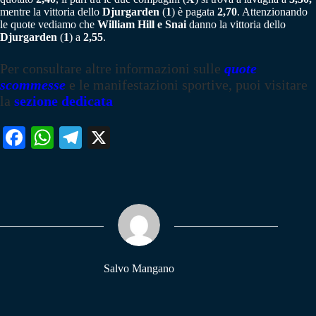
mentre la vittoria dello
Djurgarden
(
1
) è pagata
2,70
. Attenzionando
le quote vediamo che
William Hill e Snai
danno la vittoria dello
Djurgarden
(
1
) a
2,55
.
Per consultare altre informazioni sulle
quote
scommesse
e le manifestazioni sportive, puoi visitare
la
sezione dedicata
Fa
W
Te
X
ce
ha
le
bo
ts
gr
ok
A
a
pp
m
Salvo Mangano