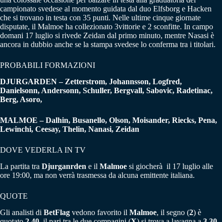
campionato svedese al momento guidata dal duo Elfsborg e Hacken
che si trovano in testa con 35 punti. Nelle ultime cinque giornate
disputate, il Malmoe ha collezionato 3vittorie e 2 sconfitte. In campo
domani 17 luglio si rivede Zeidan dal primo minuto, mentre Nasasi è
ancora in dubbio anche se la stampa svedese lo conferma tra i titolari.
PROBABILI FORMAZIONI
DJURGARDEN – Zetterstrom, Johannsson, Logfred,
Danielsonn, Andersonn, Schuller, Bergvall, Sabovic, Radetinac,
Berg, Asoro,
MALMOE – Dalhin, Busanello, Olson, Moisander, Riecks, Pena,
Lewinchi, Ceesay, Thelin, Nanasi, Zeidan
DOVE VEDERLA IN TV
La partita tra
Djurganrden
e il
Malmoe
si giocherà il 17 luglio alle
ore 19:00, ma non verrà trasmessa da alcuna emittente italiana.
QUOTE
Gli analisti di
BetFlag
vedono favorito il
Malmoe
, il segno (
2
) è
quotato
2,40
, il pari tra le due compagini (
X
) si trova a lavagna a
3,30,