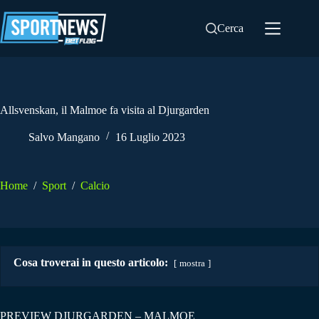
Salta
al
Cerca
contenuto
Allsvenskan, il Malmoe fa visita al Djurgarden
Salvo Mangano
16 Luglio 2023
Home
/
Sport
/
Calcio
Cosa troverai in questo articolo:
mostra
PREVIEW DJURGARDEN – MALMOE