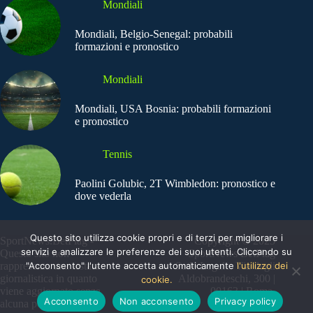
Mondiali
Mondiali, Belgio-Senegal: probabili
formazioni e pronostico
Mondiali
Mondiali, USA Bosnia: probabili formazioni
e pronostico
Tennis
Paolini Golubic, 2T Wimbledon: pronostico e
dove vederla
Questo sito utilizza cookie propri e di terzi per migliorare i
SportNews.BetFlag -
Copyright © 2025
servizi e analizzare le preferenze dei suoi utenti. Cliccando su
Questo sito non
SportNews BetFlag
"Acconsento" l'utente accetta automaticamente
l'utilizzo dei
rappresenta una testata
Sede Legale: Via degli
giornalistica in quanto
Aldobrandeschi, 300 |
cookie.
viene aggiornato senza
00163 | Roma
Acconsento
Non acconsento
Privacy policy
alcuna periodicità