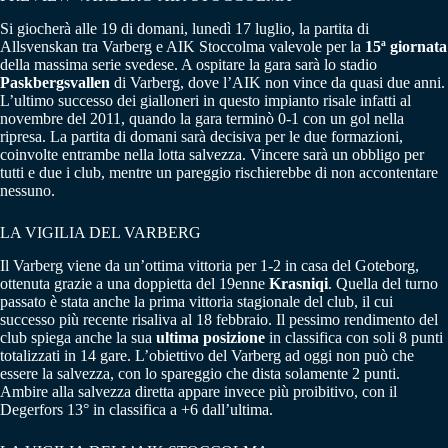
Si giocherà alle 19 di domani, lunedì 17 luglio, la partita di
Allsvenskan tra Varberg e AIK Stoccolma valevole per la
15ª giornata
della massima serie svedese. A ospitare la gara sarà lo stadio
Paskbergsvallen
di Varberg, dove l’AIK non vince da quasi due anni.
L’ultimo successo dei gialloneri in questo impianto risale infatti al
novembre del 2011, quando la gara terminò 0-1 con un gol nella
ripresa. La partita di domani sarà decisiva per le due formazioni,
coinvolte entrambe nella lotta salvezza. Vincere sarà un obbligo per
tutti e due i club, mentre un pareggio rischierebbe di non accontentare
nessuno.
LA VIGILIA DEL VARBERG
Il Varberg viene da un’ottima vittoria per 1-2 in casa del Goteborg,
ottenuta grazie a una doppietta del 19enne
Krasniqi
. Quella del turno
passato è stata anche la prima vittoria stagionale del club, il cui
successo più recente risaliva al 18 febbraio. Il pessimo rendimento del
club spiega anche la sua
ultima posizione
in classifica con soli 8 punti
totalizzati in 14 gare. L’obiettivo del Varberg ad oggi non può che
essere la salvezza, con lo spareggio che dista solamente 2 punti.
Ambire alla salvezza diretta appare invece più proibitivo, con il
Degerfors 13° in classifica a +6 dall’ultima.