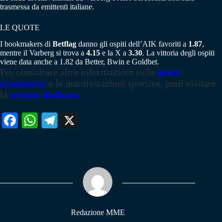
trasmessa da emittenti italiane.
LE QUOTE
I bookmakers di
Betflag
danno gli ospiti dell’AIK favoriti a
1.87
,
mentre il Varberg si trova a
4.15
e la X a
3.30
. La vittoria degli ospiti
viene data anche a 1.82 da Better, Bwin e Goldbet.
Per consultare altre informazioni sulle
quote
scommesse
e le manifestazioni sportive, puoi visitare
la
sezione dedicata
Fa
W
Te
X
ce
ha
le
bo
ts
gr
ok
A
a
pp
m
Redazione MME