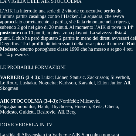
LA VIGILIA DELL’AIK STOCCOLMA
L’AIK ha interrotto una serie di 2 vittorie consecutive perdendo
l’ultima partita casalinga contro l’Hacken. La squadra, che aveva
approcciato correttamente la partita, si è fatta rimontare nella ripresa,
subendo 2 gol nel giro di 20 minuti. Al momento l’AIK si trova in
14ª
posizione
con 10 punti, in piena zona playout. La salvezza dista 4
punti, il club ha però disputato 2 partite in meno dei diretti avversari del
Degerfors. Tra i profili più interessanti della rosa spicca il nome di
Rui
Modesto
, esterno portoghese classe 1999 che ha messo a segno 4 reti
in 14 presenze.
LE PROBABILI FORMAZIONI
VARBERG (3-4-3)
: Lukic; Lidner, Stanisic, Zackrisson; Silverholt,
Le Roux, Lushaku, Nogueira; Karlsson, Karsniqi, Eliton Junior.
All
.
Skogman
AIK STOCCOLMA (3-4-3)
: Nordfeldt; Milosevic,
Papagiannopoulos, Haliti; Thychosen, Hussein, Keita, Otieno;
Modesto, Guidetti, Besirovic.
All
. Berg
DOVE VEDERLA IN TV
La sfida di Allsvenskan tra Varberg e AIK Stoccolma non sarà