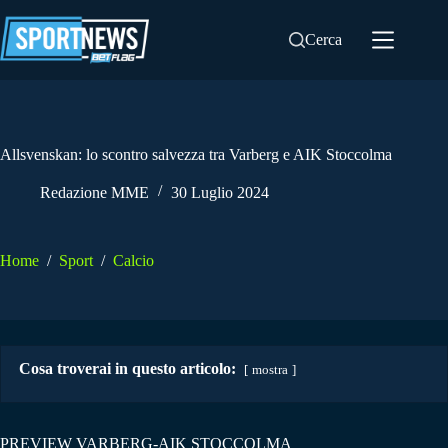
Salta
al
Cerca
contenuto
Allsvenskan: lo scontro salvezza tra Varberg e AIK Stoccolma
Redazione MME
30 Luglio 2024
Home
/
Sport
/
Calcio
Cosa troverai in questo articolo:
mostra
PREVIEW VARBERG-AIK STOCCOLMA