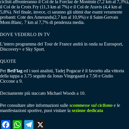
ciclisti affronteranno il Col de la Forclaz de Montmin (7,2 km al 7,3%),
il Col de la Croix Fry (11,3 km al 7%) e il Col de Aravis (4,4 km al
5,8%). Nel finale, invece, ci saranno gli ultimi due esami veramente
probanti: Cote des Amerands(2,7 km al 10,9%) e il Saint-Gervais
Mont-Blanc, 7 km al 7,7% di pendenza media.
DOVE VEDERLO IN TV
L’intero programma del Tour de France andrà in onda su Eurosport,
Discovery+ e Sky Sport.
QUOTE
Per
BetFlag
ed i suoi analisti, Tadej Pogacar è il favorito alla vittoria
della tappa a 3.75 seguito da Jonas Vingegaard a 7.50 e Giulio
Ciccone a 9.
Decisamente più staccato Michael Woods a 10.
Per consultare altre informazioni sulle
scommesse sul ciclismo
e le
manifestazioni sportive, puoi visitare la
sezione dedicata
Fa
W
Te
X