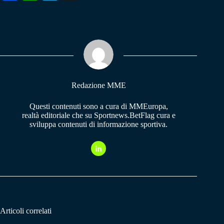
ce
ha
le
bo
ts
gr
ok
A
a
pp
m
Redazione MME
Questi contenuti sono a cura di MMEuropa,
realtà editoriale che su Sportnews.BetFlag cura e
sviluppa contenuti di informazione sportiva.
Articoli correlati