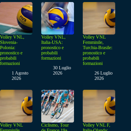
Volley VNL,
Volley VNL,
Volley VNL
Slovenia-
Italia-USA:
Femminile,
Polonia:
pronostico e
Turchia-Brasile:
pronostico e
probabili
pronostico e
probabili
formazioni
probabili
formazioni
formazioni
30 Luglio
1 Agosto
2026
26 Luglio
2026
2026
Volley VNL
Ciclismo, Tour
Volley VNL F,
Femminile,
de France 19a
Italia-Olanda: