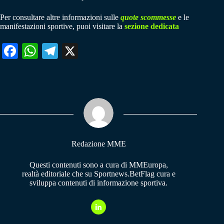
Per consultare altre informazioni sulle
quote scommesse
e le
manifestazioni sportive, puoi visitare la
sezione dedicata
Fa
W
Te
X
ce
ha
le
bo
ts
gr
ok
A
a
pp
m
Redazione MME
Questi contenuti sono a cura di MMEuropa,
realtà editoriale che su Sportnews.BetFlag cura e
sviluppa contenuti di informazione sportiva.