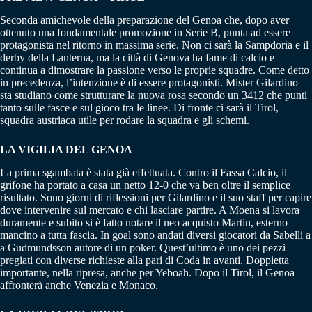
Seconda amichevole della preparazione del Genoa che, dopo aver
ottenuto una fondamentale promozione in Serie B, punta ad essere
protagonista nel ritorno in massima serie. Non ci sarà la Sampdoria e il
derby della Lanterna, ma la città di Genova ha fame di calcio e
continua a dimostrare la passione verso le proprie squadre. Come detto
in precedenza, l’intenzione è di essere protagonisti. Mister Gilardino
sta studiano come strutturare la nuova rosa secondo un 3412 che punti
tanto sulle fasce e sul gioco tra le linee. Di fronte ci sarà il Tirol,
squadra austriaca utile per rodare la squadra e gli schemi.
LA VIGILIA DEL GENOA
La prima sgambata è stata già effettuata. Contro il Fassa Calcio, il
grifone ha portato a casa un netto 12-0 che va ben oltre il semplice
risultato. Sono giorni di riflessioni per Gilardino e il suo staff per capire
dove intervenire sul mercato e chi lasciare partire. A Moena si lavora
duramente e subito si è fatto notare il neo acquisto Martin, esterno
mancino a tutta fascia. In goal sono andati diversi giocatori da Sabelli a
a Gudmundsson autore di un poker. Quest’ultimo è uno dei pezzi
pregiati con diverse richieste alla pari di Coda in avanti. Doppietta
importante, nella ripresa, anche per Yeboah. Dopo il Tirol, il Genoa
affronterà anche Venezia e Monaco.