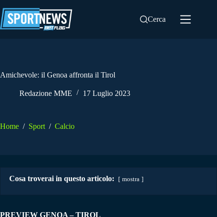
Salta
al
Cerca
contenuto
Amichevole: il Genoa affronta il Tirol
Redazione MME
17 Luglio 2023
Home
/
Sport
/
Calcio
Cosa troverai in questo articolo:
mostra
PREVIEW GENOA – TIROL