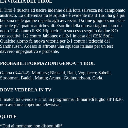
LA VIGILIA DEL TIROL
Il Tirol è riuscita ad uscire indenne dalla lotta salvezza nel campionato
austriaco. La differenza tra le squadre è evidente ma il Tirol ha già più
benzina nelle gambe rispetto agli avversari. Da fine giugno sono state
giocate già quattro amichevoli. Esordio della nuova stagione con un
netto 12-0 contro il SK Hippach. Un successo seguito da due KO
consecutivi: 1-2 contro Jablonec e il 2-1 in casa del CSK Sofia.
Qualche giorno fa nuova vittoria per 2-1 contro i tedeschi del
Sandhausen. Adesso si affronta una squadra italiana per un test
davvero impegnativo e probante.
PROBABILI FORMAZIONI GENOA – TIROL
Genoa (3-4-1-2): Martinez; Biraschi, Bani, Vogliacco; Sabelli,
Strootman, Badelj, Martin; Aramu; Gudmundsson, Coda.
DOVE VEDERLA IN TV
Il match tra Genoa e Tirol, in programma 18 martedì luglio all’18:30,
non avrà una copertura televisiva.
QUOTE
*Dati al momento non disponibili*