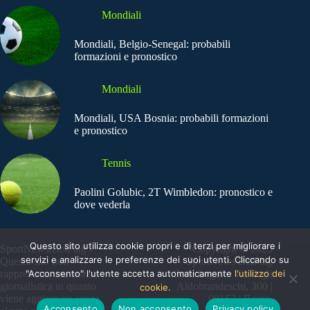
Mondiali
Mondiali, Belgio-Senegal: probabili
formazioni e pronostico
Mondiali
Mondiali, USA Bosnia: probabili formazioni
e pronostico
Tennis
Paolini Golubic, 2T Wimbledon: pronostico e
dove vederla
Questo sito utilizza cookie propri e di terzi per migliorare i
SportNews.BetFlag -
Copyright © 2025
servizi e analizzare le preferenze dei suoi utenti. Cliccando su
Questo sito non
SportNews BetFlag
"Acconsento" l'utente accetta automaticamente
l'utilizzo dei
rappresenta una testata
Sede Legale: Via degli
giornalistica in quanto
Aldobrandeschi, 300 |
cookie.
viene aggiornato senza
00163 | Roma
Acconsento
Non acconsento
Privacy policy