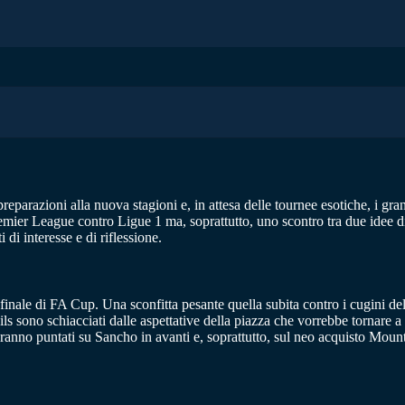
reparazioni alla nuova stagioni e, in attesa delle tournee esotiche, i gr
mier League contro Ligue 1 ma, soprattutto, uno scontro tra due idee di
di interesse e di riflessione.
inale di FA Cup. Una sconfitta pesante quella subita contro i cugini del 
sono schiacciati dalle aspettative della piazza che vorrebbe tornare a g
 saranno puntati su Sancho in avanti e, soprattutto, sul neo acquisto Mo