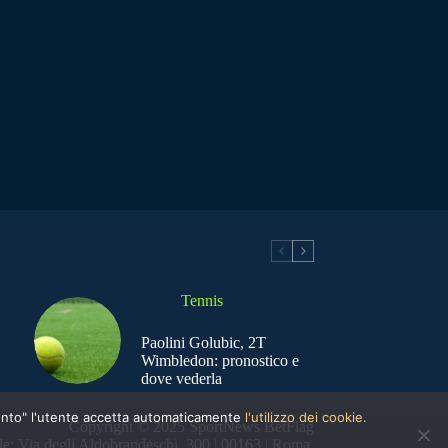
Tennis
Paolini Golubic, 2T
Wimbledon: pronostico e
dove vederla
nsento" l'utente accetta automaticamente
l'utilizzo dei cookie.
Copyright © 2025 SportNews BetFlag
e: Via degli Aldobrandeschi, 300 | 00163 | Roma