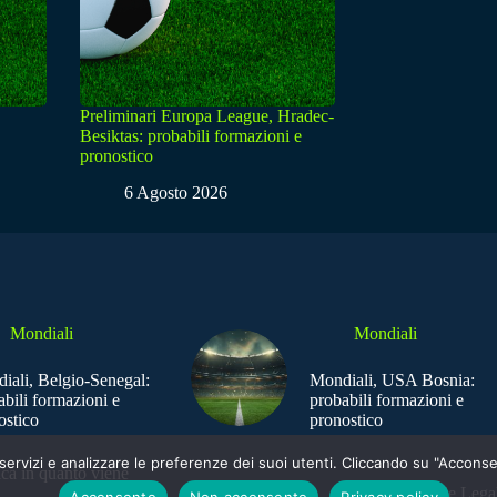
Preliminari Europa League, Hradec-
Besiktas: probabili formazioni e
pronostico
6 Agosto 2026
Mondiali
Mondiali
iali, Belgio-Senegal:
Mondiali, USA Bosnia:
abili formazioni e
probabili formazioni e
ostico
pronostico
e i servizi e analizzare le preferenze dei suoi utenti. Cliccando su "Acco
ica in quanto viene
Sede Legal
Acconsento
Non acconsento
Privacy policy