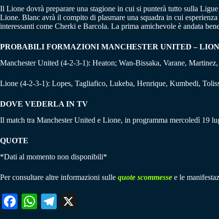
Il Lione dovrà preparare una stagione in cui si punterà tutto sulla Lig
Lione. Blanc avrà il compito di plasmare una squadra in cui esperienza
interessanti come Cherki e Barcola. La prima amichevole è andata bene c
PROBABILI FORMAZIONI MANCHESTER UNITED – LIO
Manchester United (4-2-3-1): Heaton; Wan-Bissaka, Varane, Martinez
Lione (4-2-3-1): Lopes, Tagliafico, Lukeba, Henrique, Kumbedi, Tolisso
DOVE VEDERLA IN TV
Il match tra Manchester United e Lione, in programma mercoledì 19 lugl
QUOTE
*Dati al momento non disponibili*
Per consultare altre informazioni sulle
quote scommesse
e le manifestaz
Fa
W
Te
X
ce
ha
le