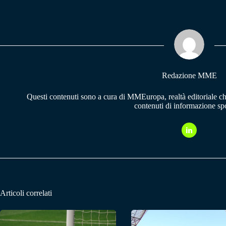
bo
ts
gr
ok
A
a
pp
m
Redazione MME
Questi contenuti sono a cura di MMEuropa, realtà editoriale c
contenuti di informazione spo
Articoli correlati