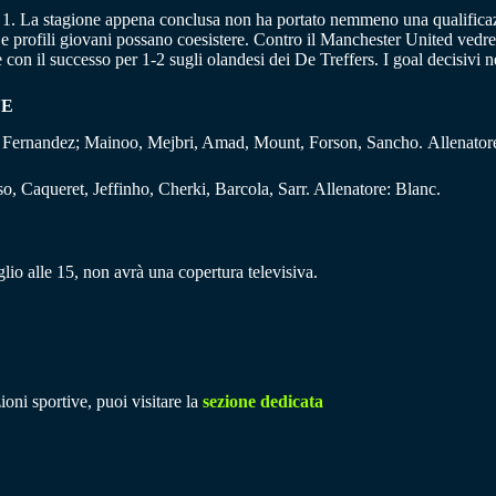
ue 1. La stagione appena conclusa non ha portato nemmeno una qualificaz
 e profili giovani possano coesistere. Contro il Manchester United vedr
on il successo per 1-2 sugli olandesi dei De Treffers. I goal decisivi 
NE
, Fernandez; Mainoo, Mejbri, Amad, Mount, Forson, Sancho. Allenator
, Caqueret, Jeffinho, Cherki, Barcola, Sarr. Allenatore: Blanc.
io alle 15, non avrà una copertura televisiva.
ioni sportive, puoi visitare la
sezione dedicata