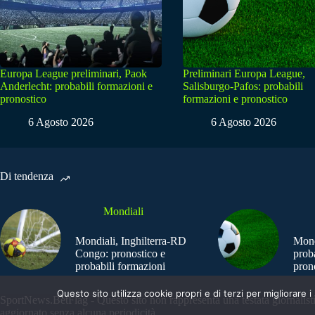
Europa League preliminari, Paok
Preliminari Europa League,
Anderlecht: probabili formazioni e
Salisburgo-Pafos: probabili
pronostico
formazioni e pronostico
6 Agosto 2026
6 Agosto 2026
Di tendenza
Mondiali
Mondiali, Inghilterra-RD
Mond
Congo: pronostico e
prob
probabili formazioni
pron
Questo sito utilizza cookie propri e di terzi per migliorar
SportNews.BetFlag - Questo sito non rappresenta una testata giornalist
aggiornato senza alcuna periodicità