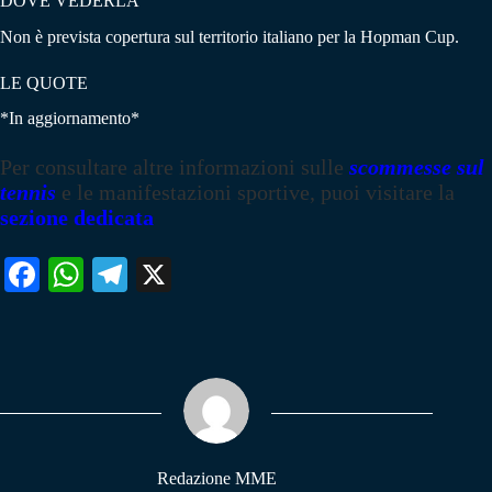
DOVE VEDERLA
Non è prevista copertura sul territorio italiano per la Hopman Cup.
LE QUOTE
*In aggiornamento*
Per consultare altre informazioni sulle
scommesse sul
tennis
e le manifestazioni sportive, puoi visitare la
sezione dedicata
Fa
W
Te
X
ce
ha
le
bo
ts
gr
ok
A
a
pp
m
Redazione MME