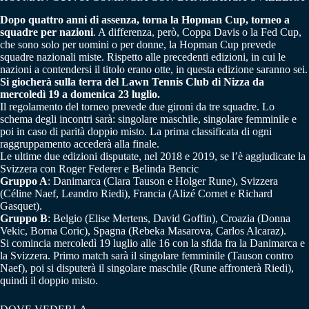
Dopo quattro anni di assenza, torna la Hopman Cup, torneo a
squadre per nazioni
. A differenza, però, Coppa Davis o la Fed Cup,
che sono solo per uomini o per donne, la Hopman Cup prevede
squadre nazionali miste. Rispetto alle precedenti edizioni, in cui le
nazioni a contendersi il titolo erano otte, in questa edizione saranno sei.
Si giocherà sulla terra del Lawn Tennis Club di Nizza da
mercoledì 19 a domenica 23 luglio.
Il regolamento del torneo prevede due gironi da tre squadre. Lo
schema degli incontri sarà: singolare maschile, singolare femminile e
poi in caso di parità doppio misto. La prima classificata di ogni
raggruppamento accederà alla finale.
Le ultime due edizioni disputate, nel 2018 e 2019, se l’è aggiudicate la
Svizzera con Roger Federer e Belinda Bencic
Gruppo A
: Danimarca (Clara Tauson e Holger Rune), Svizzera
(Céline Naef, Leandro Riedi), Francia (Alizé Cornet e Richard
Gasquet).
Gruppo B
: Belgio (Elise Mertens, David Goffin), Croazia (Donna
Vekic, Borna Coric), Spagna (Rebeka Masarova, Carlos Alcaraz).
Si comincia mercoledì 19 luglio alle 16 con la sfida fra la Danimarca e
la Svizzera. Primo match sarà il singolare femminile (Tauson contro
Naef), poi si disputerà il singolare maschile (Rune affronterà Riedi),
quindi il doppio misto.