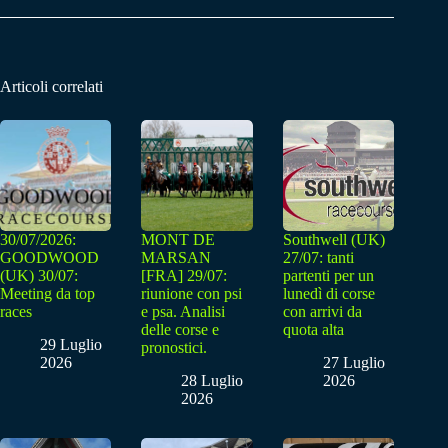
Articoli correlati
30/07/2026:
MONT DE
Southwell (UK)
GOODWOOD
MARSAN
27/07: tanti
(UK) 30/07:
[FRA] 29/07:
partenti per un
Meeting da top
riunione con psi
lunedì di corse
races
e psa. Analisi
con arrivi da
delle corse e
quota alta
29 Luglio
pronostici.
2026
27 Luglio
28 Luglio
2026
2026