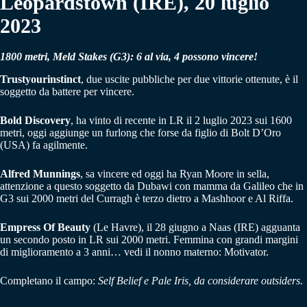
Leopardstown (IRE), 20 luglio
2023
1800 metri, Meld Stakes (G3): 6 al via, 4 possono vincere!
Trustyourinstinct
, due uscite pubbliche per due vittorie ottenute, è il
soggetto da battere per vincere.
Bold Discovery
, ha vinto di recente in LR il 2 luglio 2023 sui 1600
metri, oggi aggiunge un furlong che forse da figlio di Bolt D’Oro
(USA) fa agilmente.
Alfred Munnings
, sa vincere ed oggi ha Ryan Moore in sella,
attenzione a questo soggetto da Dubawi con mamma da Galileo che in
G3 sui 2000 metri del Curragh è terzo dietro a Mashhoor e Al Riffa.
Empress Of Beauty
(Le Havre), il 28 giugno a Naas (IRE) agguanta
un secondo posto in LR sui 2000 metri. Femmina con grandi margini
di miglioramento a 3 anni… vedi il nonno materno: Motivator.
Completano il campo:
Self Belief e Pale Iris, da considerare outsiders.