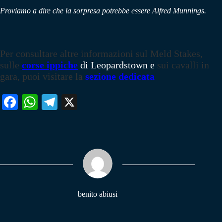
Proviamo a dire che la sorpresa potrebbe essere Alfred Munnings.
Per consultare altre informazioni sul Meld Stakes,
sulle
corse ippiche
di Leopardstown e
sui cavalli in
gara, puoi visitare la
sezione dedicata
Fa
W
Te
X
ce
ha
le
bo
ts
gr
ok
A
a
pp
m
benito abiusi