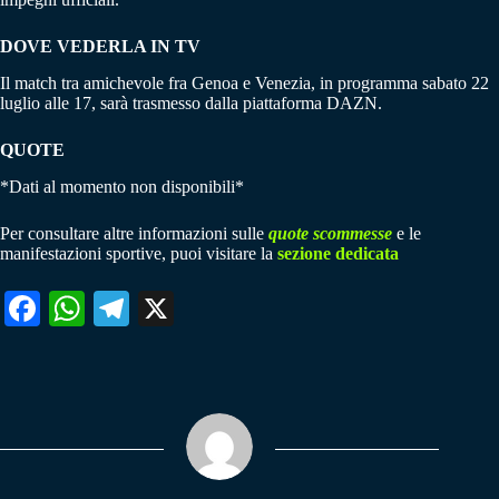
DOVE VEDERLA IN TV
Il match tra amichevole fra Genoa e Venezia, in programma sabato 22
luglio alle 17, sarà trasmesso dalla piattaforma DAZN.
QUOTE
*Dati al momento non disponibili*
Per consultare altre informazioni sulle
quote scommesse
e le
manifestazioni sportive, puoi visitare la
sezione dedicata
Fa
W
Te
X
ce
ha
le
bo
ts
gr
ok
A
a
pp
m