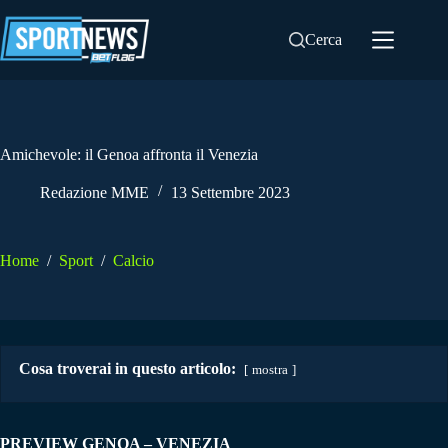
Salta
al
Cerca
contenuto
Amichevole: il Genoa affronta il Venezia
Redazione MME
13 Settembre 2023
Home
/
Sport
/
Calcio
Cosa troverai in questo articolo:
mostra
PREVIEW GENOA – VENEZIA