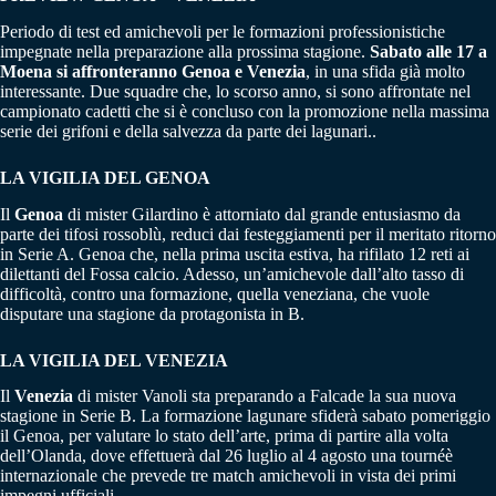
Periodo di test ed amichevoli per le formazioni professionistiche
impegnate nella preparazione alla prossima stagione.
Sabato alle 17 a
Moena si affronteranno Genoa e Venezia
, in una sfida già molto
interessante. Due squadre che, lo scorso anno, si sono affrontate nel
campionato cadetti che si è concluso con la promozione nella massima
serie dei grifoni e della salvezza da parte dei lagunari..
LA VIGILIA DEL GENOA
Il
Genoa
di mister Gilardino è attorniato dal grande entusiasmo da
parte dei tifosi rossoblù, reduci dai festeggiamenti per il meritato ritorno
in Serie A. Genoa che, nella prima uscita estiva, ha rifilato 12 reti ai
dilettanti del Fossa calcio. Adesso, un’amichevole dall’alto tasso di
difficoltà, contro una formazione, quella veneziana, che vuole
disputare una stagione da protagonista in B.
LA VIGILIA DEL VENEZIA
Il
Venezia
di mister Vanoli sta preparando a Falcade la sua nuova
stagione in Serie B. La formazione lagunare sfiderà sabato pomeriggio
il Genoa, per valutare lo stato dell’arte, prima di partire alla volta
dell’Olanda, dove effettuerà dal 26 luglio al 4 agosto una tournéè
internazionale che prevede tre match amichevoli in vista dei primi
impegni ufficiali.