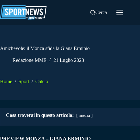
Salta
al
Cerca
contenuto
Amichevole: il Monza sfida la Giana Erminio
Redazione MME
21 Luglio 2023
Home
/
Sport
/
Calcio
Cosa troverai in questo articolo:
mostra
PREVIEW MONZA – GIANA ERMINIO