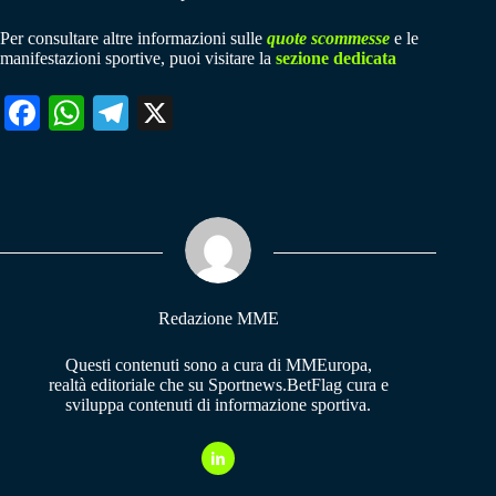
Per consultare altre informazioni sulle
quote scommesse
e le
manifestazioni sportive, puoi visitare la
sezione dedicata
Fa
W
Te
X
ce
ha
le
bo
ts
gr
ok
A
a
pp
m
Redazione MME
Questi contenuti sono a cura di MMEuropa,
realtà editoriale che su Sportnews.BetFlag cura e
sviluppa contenuti di informazione sportiva.