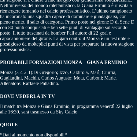
Nell’universo del mondo dilettantistico, la Giana Erminio è riuscita a
riemergere tornando nel calcio professionistico. L’ultimo campionato
ha incoronato una squadra capace di dominare e guadagnarsi, con
pieno merito, il salto di categoria. Primo posto nel girone D di Serie D
con 80 punti conquistati e ben sette punti di vantaggio sul secondo
posto. Il tutto trascinati da bomber Fall autore di 22 goal e
capocannoniere del girone. La gara contro il Monza è un test utile e
prestigioso da molteplici punti di vista per preparare la nuova stagione
professionistica.
PROBABILI FORMAZIONI MONZA – GIANA ERMINIO
Monza (3-4-2-1):Di Gregorio; Izzo, Caldirola, Marì; Ciurria,
Gagliardini, Machin, Carlos Augusto; Mota, Carboni; Maric.
Allenatore: Raffaele Palladino.
DOVE VEDERLA IN TV
Il match tra Monza e Giana Erminio, in programma venerdì 22 luglio
alle 16:30, sarà trasmesso da Sky Calcio.
QUOTE
*Dati al momento non disponibili*