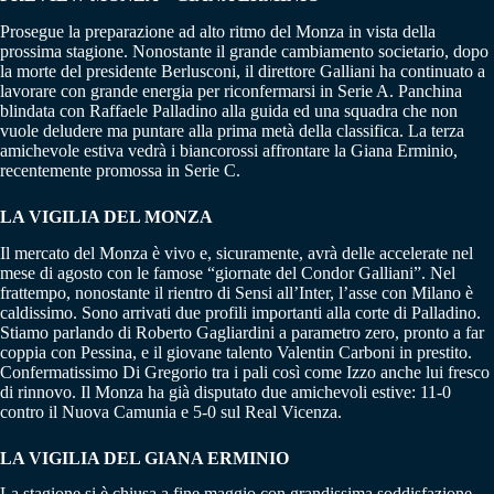
Prosegue la preparazione ad alto ritmo del Monza in vista della
prossima stagione. Nonostante il grande cambiamento societario, dopo
la morte del presidente Berlusconi, il direttore Galliani ha continuato a
lavorare con grande energia per riconfermarsi in Serie A. Panchina
blindata con Raffaele Palladino alla guida ed una squadra che non
vuole deludere ma puntare alla prima metà della classifica. La terza
amichevole estiva vedrà i biancorossi affrontare la Giana Erminio,
recentemente promossa in Serie C.
LA VIGILIA DEL MONZA
Il mercato del Monza è vivo e, sicuramente, avrà delle accelerate nel
mese di agosto con le famose “giornate del Condor Galliani”. Nel
frattempo, nonostante il rientro di Sensi all’Inter, l’asse con Milano è
caldissimo. Sono arrivati due profili importanti alla corte di Palladino.
Stiamo parlando di Roberto Gagliardini a parametro zero, pronto a far
coppia con Pessina, e il giovane talento Valentin Carboni in prestito.
Confermatissimo Di Gregorio tra i pali così come Izzo anche lui fresco
di rinnovo. Il Monza ha già disputato due amichevoli estive: 11-0
contro il Nuova Camunia e 5-0 sul Real Vicenza.
LA VIGILIA DEL GIANA ERMINIO
La stagione si è chiusa a fine maggio con grandissima soddisfazione.