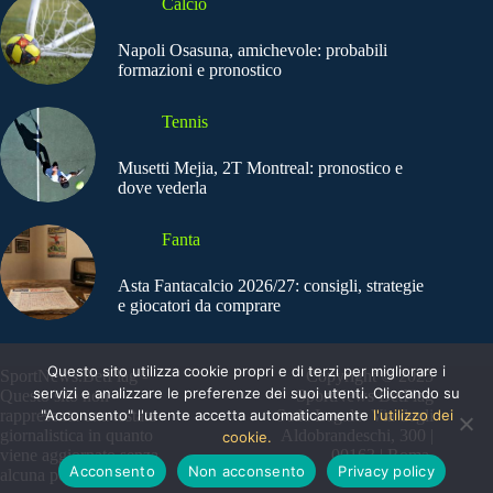
Calcio
Napoli Osasuna, amichevole: probabili
formazioni e pronostico
Tennis
Musetti Mejia, 2T Montreal: pronostico e
dove vederla
Fanta
Asta Fantacalcio 2026/27: consigli, strategie
e giocatori da comprare
Questo sito utilizza cookie propri e di terzi per migliorare i
SportNews.BetFlag -
Copyright © 2025
servizi e analizzare le preferenze dei suoi utenti. Cliccando su
Questo sito non
SportNews BetFlag
"Acconsento" l'utente accetta automaticamente
l'utilizzo dei
rappresenta una testata
Sede Legale: Via degli
giornalistica in quanto
Aldobrandeschi, 300 |
cookie.
viene aggiornato senza
00163 | Roma
Acconsento
Non acconsento
Privacy policy
alcuna periodicità