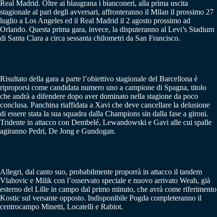
Real Madrid. Oltre ai blaugrana i bianconeri, alla prima uscita
stagionale al pari degli avversari, affronteranno il Milan il prossimo 27
luglio a Los Angeles ed il Real Madrid il 2 agosto prossimo ad
Orlando. Questa prima gara, invece, la disputeranno al Levi’s Stadium
di Santa Clara a circa sessanta chilometri da San Francisco.
Risultato della gara a parte l’obiettivo stagionale del Barcellona è
riproporsi come candidata numero uno a campione di Spagna, titolo
che andrà a difendere dopo aver dominato nella stagione da poco
conclusa. Panchina riaffidata a Xavi che deve cancellare la delusione
di essere stata la sua squadra dalla Champions sin dalla fase a gironi.
Tridente in attacco con Dembelé, Lewandowski e Gavi alle cui spalle
agiranno Pedri, De Jong e Gundogan.
Allegri, dal canto suo, probabilmente proporrà in attacco il tandem
Vlahovic e Milik con l’osservato speciale e nuovo arrivato Weah, già
esterno del Lille in campo dal primo minuto, che avrà come riferimento
Kostic sul versante opposto. Indisponibile Pogda completeranno il
centrocampo Minetti, Locatelli e Rabiot.