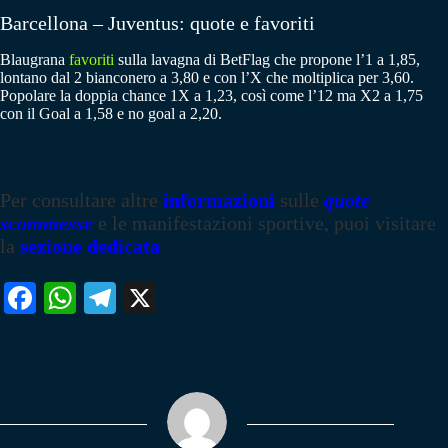
Barcellona – Juventus: quote e favoriti
Blaugrana
favoriti
sulla lavagna di BetFlag che propone l’1 a 1,85,
lontano dal 2 bianconero a 3,80 e con l’X che moltiplica per 3,60.
Popolare la doppia chance 1X a 1,23, così come l’12 ma X2 a 1,75
con il Goal a 1,58 e no goal a 2,20.
Per consultare altre
informazioni
sulle
quote
scommesse
e le manifestazioni sportive, puoi visitare
la
sezione dedicata
Fa
W
Te
X
ce
ha
le
bo
ts
gr
ok
A
a
pp
m