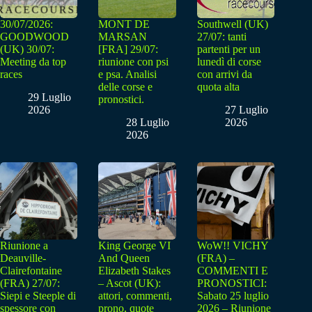
30/07/2026:
MONT DE
Southwell (UK)
GOODWOOD
MARSAN
27/07: tanti
(UK) 30/07:
[FRA] 29/07:
partenti per un
Meeting da top
riunione con psi
lunedì di corse
races
e psa. Analisi
con arrivi da
delle corse e
quota alta
29 Luglio
pronostici.
2026
27 Luglio
28 Luglio
2026
2026
Riunione a
King George VI
WoW!! VICHY
Deauville-
And Queen
(FRA) –
Clairefontaine
Elizabeth Stakes
COMMENTI E
(FRA) 27/07:
– Ascot (UK):
PRONOSTICI:
Siepi e Steeple di
attori, commenti,
Sabato 25 luglio
spessore con
prono, quote
2026 – Riunione