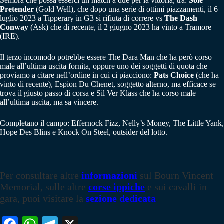
Sembra che possa esserci un match a due per la vittoria, tra:
Sole
Pretender
(Gold Well), che dopo una serie di ottimi piazzamenti, il 6
luglio 2023 a Tipperary in G3 si rifiuta di correre vs
The Dash
Conway
(Ask) che di recente, il 2 giugno 2023 ha vinto a Tramore
(IRE).
Il terzo incomodo potrebbe essere The Dara Man che ha però corso
male all’ultima uscita fornita, oppure uno dei soggetti di quota che
proviamo a citare nell’ordine in cui ci piacciono:
Pats Choice
(che ha
vinto di recente), Espion Du Chenet, soggetto alterno, ma efficace se
trova il giusto passo di corsa e Sil Ver Klass che ha corso male
all’ultima uscita, ma sa vincere.
Completano il campo: Effernock Fizz, Nelly’s Money, The Little Yank,
Hope Des Blins e Knock On Steel, outsider del lotto.
Per consultare altre
informazioni
sul Bourn Vincent
Memorial, sulle altre
corse ippiche
e sui cavalli in
gara, puoi visitare la
sezione dedicata