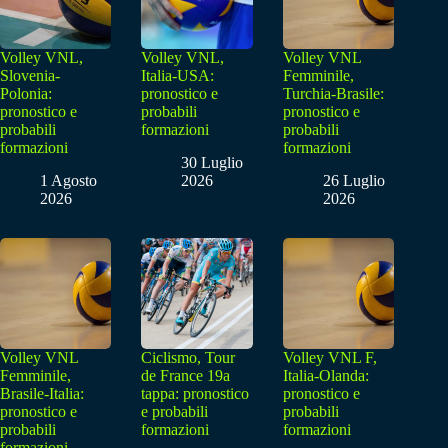
Volley VNL,
Volley VNL,
Volley VNL
Slovenia-
Italia-USA:
Femminile,
Polonia:
pronostico e
Turchia-Brasile:
pronostico e
probabili
pronostico e
probabili
formazioni
probabili
formazioni
formazioni
30 Luglio
1 Agosto
2026
26 Luglio
2026
2026
Volley VNL
Ciclismo, Tour
Volley VNL F,
Femminile,
de France 19a
Italia-Olanda:
Brasile-Italia:
tappa: pronostico
pronostico e
pronostico e
e probabili
probabili
probabili
formazioni
formazioni
formazioni