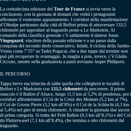
La centodecima edizione del
Tour de France
si avvia verso la
conclusione, con la giornata di domani che vedrà i protagonisti
affrontare il ventesimo appuntamento. I corridori della manifestazione
d’Oltralpe partiranno dalla città di Belfort prima di attraversare 133,5
chilometri per approdare al traguardo posto a Le Markstein. Al
comando della classifica generale c’è saldamente il danese Jonas
Vingegaard
, vincitore della passata edizione e a un passo dalla
conquista del secondo titolo consecutivo. Infatti, il ciclista della Jumbo-
Visma conta 7’35” su Tadej Pogacar, che a due tappe dal termine non
può più recuperare lo svantaggio. In maglia a pois, invece, c’è Giulio
Ciccone, mentre nella graduatoria a punti troviamo Jasper Philipsen.
IL PERCORSO
Tappa breve ma infarcita di salite quella che collegherà le località di
Belfort e Le Markstein con
133,5 chilometri
da percorrere. Il primo
ostacolo è il Ballon d’Alsace, lungo 11,5 km al 5,2% di pendenza, poi i
corridori affronteranno il Col de la Croix des Moinats (5,2 km al 7%),
il Col de Grosse Pierre (3,2 km all’8%) e il Col de la Schlucht (4,3 km
al 5,4%) nel giro di trenta chilometri. A chiudere la giornata due ascese
di prima categoria. Si tratta del Petit Ballon (9,3 km all’8,1%) e del Col
du Platzerwasel (7,1 km all’8,4%), che termina a otto chilometri dal
traguardo.