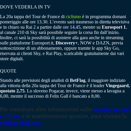
DOVE VEDERLA IN TV
La 20a tappa del Tour de France di
ciclismo
è in programma domani
pomeriggio alle ore 13.30. L’evento sarà trasmesso in diretta televisiva
e in chiaro su Rai 2 a partire dalle ore 14.45, mentre su
Eurosport 1
,
al canale 210 di Sky sarà possibile seguire la corsa fin dall’inizio.
Inoltre, ci sarà la possibilità di assistere alla gara anche in streaming
sulle piattaforme Eurosport.it,
Discovery+
, NOW e DAZN, previa
sottoscrizione di un abbonamento, oppure tramite le app Sky Go,
riservata ai clienti Sky, e Rai Play, scaricabile gratuitamente dai vari
store digitali.
QUOTE
Stando alle previsioni degli analisti di
BetFlag
, il maggiore indiziato
alla vittoria della 20a tappa del Tour de France è il leader
Vingegaard,
quotato 2,75
. Lo sloveno Pogacar, invece, viene messo a lavagna a
6,00, mentre il successo di Felix Gall è bancato a 8,00.
Per consultare altre informazioni sulle
scommesse sul
ciclismo
e le manifestazioni sportive, puoi visitare la
sezione dedicata