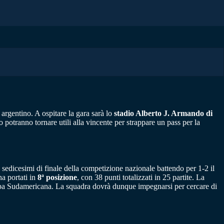
rgentino. A ospitare la gara sarà lo
stadio Alberto J. Armando di
o potranno tornare utili alla vincente per strappare un pass per la
i sedicesimi di finale della competizione nazionale battendo per 1-2 il
ha portati in
8ª posizione
, con 38 punti totalizzati in 25 partite. La
 Copa Sudamericana. La squadra dovrà dunque impegnarsi per cercare di