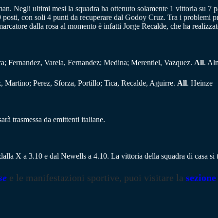
 Negli ultimi mesi la squadra ha ottenuto solamente 1 vittoria su 7 part
9 posti, con soli 4 punti da recuperare dal Godoy Cruz. Tra i problemi p
 marcatore dalla rosa al momento è infatti Jorge Recalde, che ha realizza
bra; Fernandez, Varela, Fernandez; Medina; Merentiel, Vazquez.
All
. Al
 Martino; Perez, Sforza, Portillo; Tica, Recalde, Aguirre.
All
. Heinze
rà trasmessa da emittenti italiane.
alla X a 3.10 e dal Newells a 4.10. La vittoria della squadra di casa si 
se
e le manifestazioni sportive, puoi visitare la
sezione