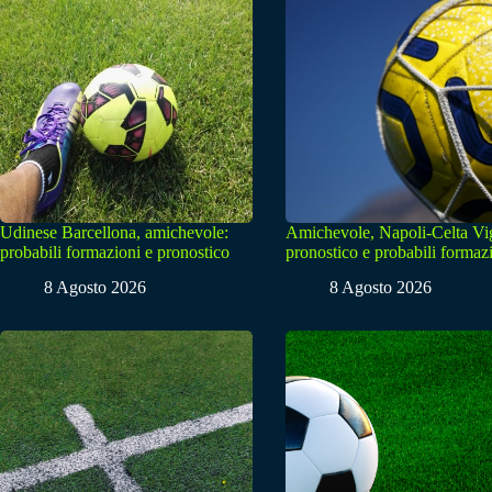
Udinese Barcellona, amichevole:
Amichevole, Napoli-Celta Vi
probabili formazioni e pronostico
pronostico e probabili formaz
8 Agosto 2026
8 Agosto 2026