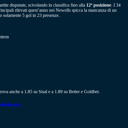
ite disputate, scivolando in classifica fino alla
12ª posizione
. I 34
rincipali rilevati quest’anno nei Newells spicca la mancanza di un
to solamente 5 gol in 23 presenze.
miron
trova anche a 1.85 su Sisal e a 1.89 su Better e Goldbet.
 dedicata