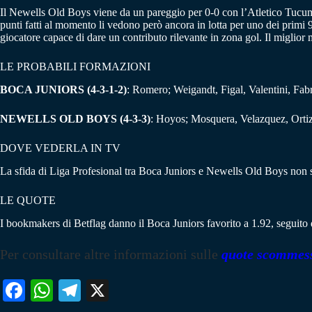
Il Newells Old Boys viene da un pareggio per 0-0 con l’Atletico Tucuman.
punti fatti al momento li vedono però ancora in lotta per uno dei primi 
giocatore capace di dare un contributo rilevante in zona gol. Il miglior
LE PROBABILI FORMAZIONI
BOCA JUNIORS (4-3-1-2)
: Romero; Weigandt, Figal, Valentini, Fa
NEWELLS OLD BOYS (4-3-3)
: Hoyos; Mosquera, Velazquez, Ortiz,
DOVE VEDERLA IN TV
La sfida di Liga Profesional tra Boca Juniors e Newells Old Boys non sa
LE QUOTE
I bookmakers di Betflag danno il Boca Juniors favorito a 1.92, seguito d
Per consultare altre informazioni sulle
quote scommes
Fa
W
Te
X