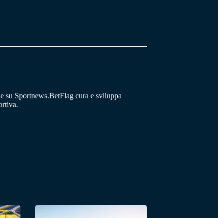
he su Sportnews.BetFlag cura e sviluppa
rtiva.