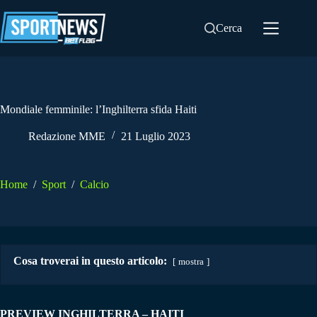
Salta
al
Cerca
contenuto
Mondiale femminile: l’Inghilterra sfida Haiti
Redazione MME
21 Luglio 2023
Home
/
Sport
/
Calcio
Cosa troverai in questo articolo:
mostra
PREVIEW INGHILTERRA – HAITI