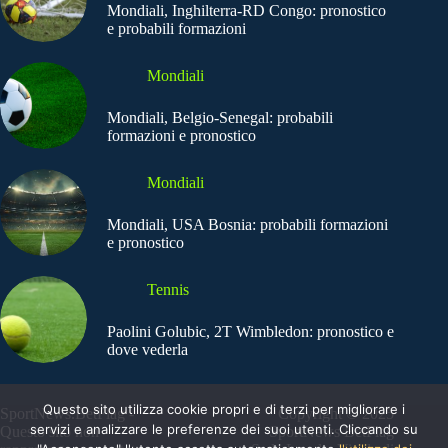
Mondiali, Inghilterra-RD Congo: pronostico
e probabili formazioni
Mondiali
Mondiali, Belgio-Senegal: probabili
formazioni e pronostico
Mondiali
Mondiali, USA Bosnia: probabili formazioni
e pronostico
Tennis
Paolini Golubic, 2T Wimbledon: pronostico e
dove vederla
Questo sito utilizza cookie propri e di terzi per migliorare i
SportNews.BetFlag -
Copyright © 2025
servizi e analizzare le preferenze dei suoi utenti. Cliccando su
Questo sito non
SportNews BetFlag