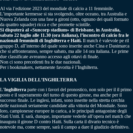
Al via l’edizione 2023 del mondiale di calcio a 11 femminile.
L’importante kermesse si sta svolgendo, oltre oceano, tra Australia e
Nuova Zelanda con una fase a gironi (otto, ognuno dei quali formato
da quattro squadre) ricca e che promette scintille.
Si disputerà al «Suncorp stadium» di Brisbane, in Australia,
sabato 22 luglio alle 11.30 (ora italiana), l’incontro di calcio fra le
nazionali femminili di Inghilterra e Haiti.
Il match è valevole pe ril
gruppo D, all’interno del quale sono inserite anche Cina e Danimarca
che si affronteranno, sempre sabato, ma alle 14 ora italiana. Le prime
due classificate avreanno accesso agli ottavi di finale.
Non ci sono precedenti fra le due nazionali.
Per i bookmakers, nettamente favorita è l’Inghilterra.
LA VIGILIA DELL’INGHILTERRA
L’
Inghilterra
parte con i favori del pronostico, non solo per il il primo
posto e il superamento del turno di questo girone, ma anche per il
successo finale. Le inglesi, infatti, sono inserite nella stretta cerchia
delle nazionali seriamente candidate alla vittoria del Mondiale. Sono
loro, campionesse europee in carica, a le principali antagoniste degli
Stati Uniti. E sarà, dunque, importante vederle all’opera nel match che
inaugura il girone D contro Haiti. Sulla carta il divario tecnico è
notevole ma, come sempre, sarà il campo a dare il giudizio definitivo.