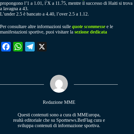
propongono l’1 a 1.01, l’X a 11.75, mentre il successo di Haiti si trova
a lavagna a 43.
L’under 2.5 è bancato a 4.40, l’over 2.5 a 1.12.
Per consultare altre informazioni sulle
quote scommesse
e le
manifestazioni sportive, puoi visitare la
sezione dedicata
Fa
W
Te
X
ce
ha
le
bo
ts
gr
ok
A
a
pp
m
Redazione MME
Questi contenuti sono a cura di MMEuropa,
realtà editoriale che su Sportnews.BetFlag cura e
sviluppa contenuti di informazione sportiva.