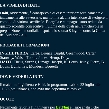
LA VIGILIA DI HAITI
Haiti
, ovviamente, è consapevole di essere inferiore tecnicamente e
tatticamente alle avversarie, ma non ha alcuna intenzione di svolgere il
compito di vittima sacrificale. Borgella e compagna sono reduci da
quattro sconfitte consecutive, l’ultima delle quali nell’amichevole in
preparazione ai mondiali, disputata lo scorso 8 luglio contro la Corea
del Sud per 2 a 1.
PROBABILI FORMAZIONI
INGHILTERRA:
Earps, Bronze, Bright, Greenwood, Carter,
Stanway, Walsh, Toone, James, Hemp, Daly.
HAITI:
Theus, Surpris, Limage, Joseph, K. Louis, Jeudy, Pierre, B.
Louis, Dumornay, Mondesir, Borgella.
DOVE VEDERLA IN TV
Il match tra Inghilterra e Haiti, in programma sabato 22 luglio alle
11.30 (ora italiana), non avrà una copertura televisiva.
QUOTE
Nettamente favorita l’Inghilterra per
BetFlag
e i suoi analisti che