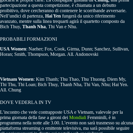
partecipazione a questa competizione, è chiamata a un debutto
proibitivo, dove cercheranno di contenere le scorribande avversarie.
Nell’undici di partenza,
Hai Yen
fungerà da unico riferimento
avanzato, mentre sulla linea trequarti agirà il quartetto composto da
Bich Thuy,
Thanh Nha
, Thi Van e Nhu.
PROBABILI FORMAZIONI
USA Women
: Naeher; Fox, Cook, Girma, Dunn; Sanchez, Sullivan,
Horan; Smith, Thompson, Morgan. All. Andonovski
Vietnam Women
: Kim Thanh; Thu Thao, Thu Thuong, Diem My,
Thi Thu, Thi Loan; Bich Thuy, Thanh Nha, Thi Van, Nhu; Hai Yen.
All. Chung
DOVE VEDERLA IN TV
L’incontro che vede contrapposte USA e Vietnam, valevole per la
prima giornata della fase a gironi dei
Mondiali
Femminili, è in
programma nella notte alle 3.00. L’evento non sarà trasmesso su alcuna
piattaforma streaming o emittente televisiva, ma sarà possibile seguire