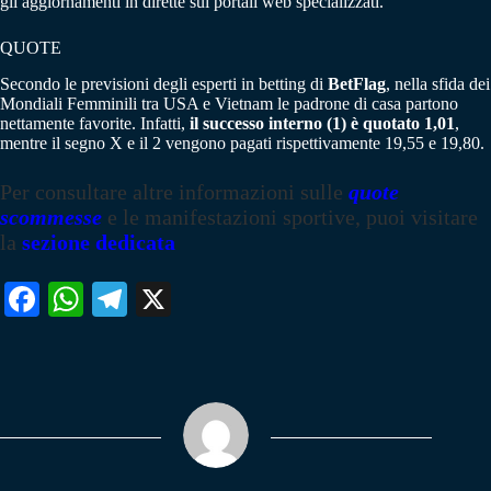
gli aggiornamenti in dirette sui portali web specializzati.
QUOTE
Secondo le previsioni degli esperti in betting di
BetFlag
, nella sfida dei
Mondiali Femminili tra USA e Vietnam le padrone di casa partono
nettamente favorite. Infatti,
il successo interno (1) è quotato 1,01
,
mentre il segno X e il 2 vengono pagati rispettivamente 19,55 e 19,80.
Per consultare altre informazioni sulle
quote
scommesse
e le manifestazioni sportive, puoi visitare
la
sezione dedicata
Fa
W
Te
X
ce
ha
le
bo
ts
gr
ok
A
a
pp
m