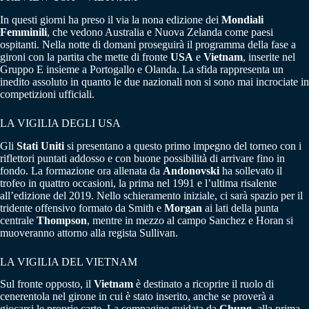
In questi giorni ha preso il via la nona edizione dei
Mondiali
Femminili
, che vedono Australia e Nuova Zelanda come paesi
ospitanti. Nella notte di domani proseguirà il programma della fase a
gironi con la partita che mette di fronte
USA
e
Vietnam
, inserite nel
Gruppo E insieme a Portogallo e Olanda. La sfida rappresenta un
inedito assoluto in quanto le due nazionali non si sono mai incrociate in
competizioni ufficiali.
LA VIGILIA DEGLI USA
Gli
Stati Uniti
si presentano a questo primo impegno del torneo con i
riflettori puntati addosso e con buone possibilità di arrivare fino in
fondo. La formazione ora allenata da
Andonovski
ha sollevato il
trofeo in quattro occasioni, la prima nel 1991 e l’ultima risalente
all’edizione del 2019. Nello schieramento iniziale, ci sarà spazio per il
tridente offensivo formato da Smith e
Morgan
ai lati della punta
centrale
Thompson
, mentre in mezzo al campo Sanchez e Horan si
muoveranno attorno alla regista Sullivan.
LA VIGILIA DEL VIETNAM
Sul fronte opposto, il
Vietnam
è destinato a ricoprire il ruolo di
cenerentola nel girone in cui è stato inserito, anche se proverà a
giocarsi le proprie carte. La compagine guidata da
Chung
, alla prima