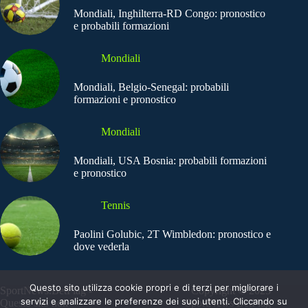
Mondiali, Inghilterra-RD Congo: pronostico
e probabili formazioni
Mondiali
Mondiali, Belgio-Senegal: probabili
formazioni e pronostico
Mondiali
Mondiali, USA Bosnia: probabili formazioni
e pronostico
Tennis
Paolini Golubic, 2T Wimbledon: pronostico e
dove vederla
Questo sito utilizza cookie propri e di terzi per migliorare i
SportNews.BetFlag -
Copyright © 2025
servizi e analizzare le preferenze dei suoi utenti. Cliccando su
Questo sito non
SportNews BetFlag