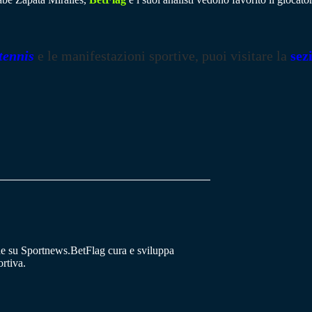
tennis
e le manifestazioni sportive, puoi visitare la
sez
he su Sportnews.BetFlag cura e sviluppa
rtiva.