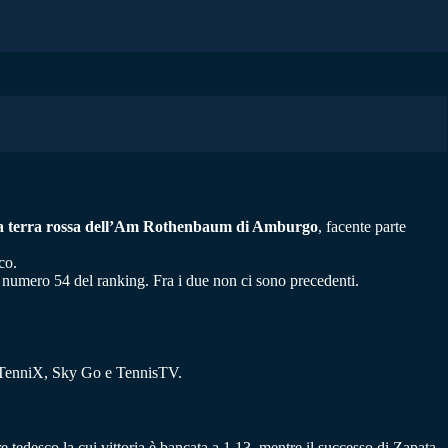
sulla terra rossa dell’Am Rothenbaum di Amburgo
, facente parte
co.
 numero 54 del ranking. Fra i due non ci sono precedenti.
perTenniX, Sky Go e TennisTV.
re tedesco la cui vittoria è bancata a 1.13, mentre il successo di Zapata