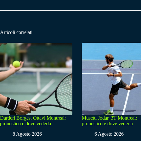
Articoli correlati
Darderi Borges, Ottavi Montreal:
Musetti Jodar, 3T Montreal:
pronostico e dove vederla
pronostico e dove vederla
8 Agosto 2026
6 Agosto 2026