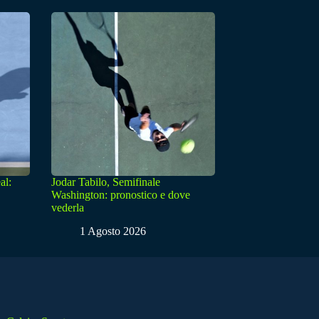
al:
Jodar Tabilo, Semifinale
Washington: pronostico e dove
vederla
1 Agosto 2026