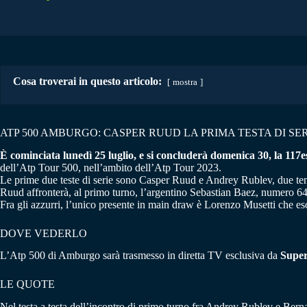
Cosa troverai in questo articolo:
mostra
ATP 500 AMBURGO: CASPER RUUD LA PRIMA TESTA DI SE
È cominciata lunedì 25 luglio, e si concluderà domenica 30, la 11
dell’Atp Tour 500, nell’ambito dell’Atp Tour 2023.
Le prime due teste di serie sono Casper Ruud e Andrey Rublev, due tennis
Ruud affronterà, al primo turno, l’argentino Sebastian Baez, numero 6
Fra gli azzurri, l’unico presente in main draw è Lorenzo Musetti che es
DOVE VEDERLO
L’Atp 500 di Amburgo sarà trasmesso in diretta TV esclusiva da
Supe
LE QUOTE
Nel testa a testa dell’incontro di primo turno fra Andrey Rublev e Ber