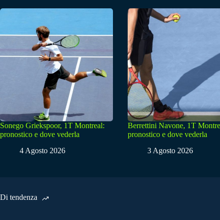
Sonego Griekspoor, 1T Montreal:
Berrettini Navone, 1T Montre
pronostico e dove vederla
pronostico e dove vederla
4 Agosto 2026
3 Agosto 2026
Di tendenza