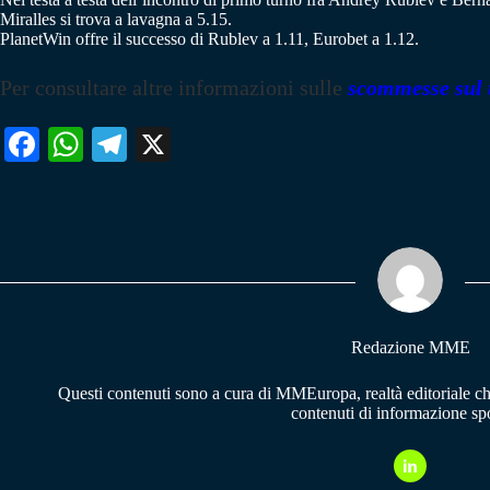
Miralles si trova a lavagna a 5.15.
PlanetWin offre il successo di Rublev a 1.11, Eurobet a 1.12.
Per consultare altre informazioni sulle
scommesse sul 
Fa
W
Te
X
ce
ha
le
bo
ts
gr
ok
A
a
pp
m
Redazione MME
Questi contenuti sono a cura di MMEuropa, realtà editoriale c
contenuti di informazione spo