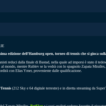
RIE
7esima edizione dell’Hamburg open, torneo di tennis che si gioca 
ti reduci dalla finale di Bastad, nella quale ad imporsi è stato il tedes
4 al mondo, mentre Rublev se la vedrà con lo spagnolo Zapata Miralles,
ordirà con Elias Ymer, proveniente dalle qualificazione.
rTennis
(212 Sky e 64 digitale terrestre) e in diretta streaming da Su
nabé Zapata Miralles,
BetFlag
e i suoi analisti vedono favorito il giocato