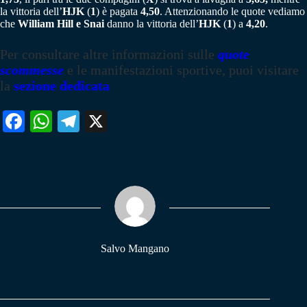
la vittoria dell’
HJK
(
1
) è pagata
4,50
. Attenzionando le quote vediamo
che
William Hill e Snai
danno la vittoria dell’
HJK
(
1
) a
4,20
.
Per consultare altre informazioni sulle
quote
scommesse
e le manifestazioni sportive, puoi visitare
la
sezione dedicata
Fa
W
Te
X
ce
ha
le
bo
ts
gr
ok
A
a
pp
m
Salvo Mangano