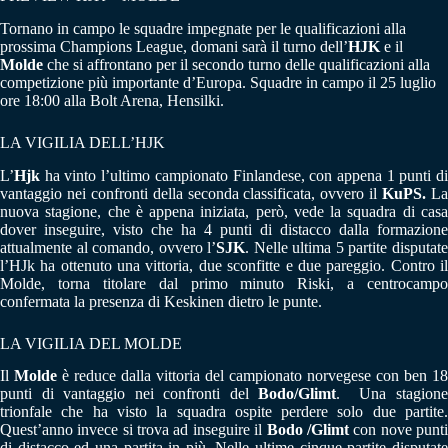
Tornano in campo le squadre impegnate per le qualificazioni alla
prossima Champions League, domani sarà il turno dell’
HJK
e il
Molde
che si affrontano per il secondo turno delle qualificazioni alla
competizione più importante d’Europa. Squadre in campo il 25 luglio
ore 18:00 alla Bolt Arena, Hensilki.
LA VIGILIA DELL’HJK
L’
Hjk
ha vinto l’ultimo campionato Finlandese, con appena 1 punti d
vantaggio nei confronti della seconda classificata, ovvero il
KuPS.
L
nuova stagione, che è appena iniziata, però, vede la squadra di casa
dover inseguire, visto che ha 4 punti di distacco dalla formazione
attualmente al comando, ovvero l’
SJK
. Nelle ultima 5 partite disputat
l’HJk ha ottenuto una vittoria, due sconfitte e due pareggio. Contro il
Molde, torna titolare dal primo minuto Riski, a centrocampo
confermata la presenza di Keskinen dietro le punte.
LA VIGILIA DEL MOLDE
Il
Molde
è reduce dalla vittoria del campionato norvegese con ben 18
punti di vantaggio nei confronti del
Bodo/Glimt
. Una stagion
trionfale che ha visto la squadra ospite perdere solo due partite.
Quest’anno invece si trova ad inseguire il
Bodo /Glimt
con nove punt
di distacco ed una partita in più. Nelle ultime cinque partite disputate