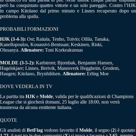
però ha conquistato quattro vittorie e un solo pareggio. Contro l’HJK
in campo Kitolano dal primo minuto e Linnes recuperato dopo un
problema alla spalla.
PROBABILI FORMAZIONI
HJK (3-4-3):
Ost; Raitala, Tenho, Toivio; Ollila, Tanaka,
Kanellopoulos, Kouassivi-Benissan; Keskinen, Riski,
Olusanya.
Allenatore:
Toni Korkeakunnas
MOLDE (3-5-2):
Karlstrom; Bjornbak, Benjamin Hansen,
Hagelskjaer; Linnes, Breivik, Mannsverk Heggheim, Grodem,
Haugen; Kitolano, Brynhildsen.
Allenatore:
Erling Moe
DOVE VEDERLA IN TV
La partita tra
HJK
e
Molde
, valida per le qualificazioni di Champions
League che si giocherà domani, 25 luglio alle 18:00, non verrà
trasmessa da alcuna emittente italiana.
QUOTE
Gli analisti di
BetFlag
vedono favorito il
Molde
, il segno (
2
) è quotato
1,73
, il pari tra le due compagini (
X
) si trova a lavagna a
3,65,
mentre