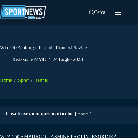
Salta
al
Cerca
contenuto
Wta 250 Amburgo: Paolini affronterà Saville
Redazione MME
24 Luglio 2023
Home
/
Sport
/
Tennis
Cosa troverai in questo articolo:
mostra
WTA 250 AMBURGO: JASMINE PAOLINI ESORDIRÀ