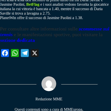
Jasmine Paolini,
BetFlag
e i suoi analisti vedono favorita la giocatrice
italiana la cui vittoria è bancata a 1.40, mentre il successo di Daria
Saville si trova a lavagna a 2.75.
PlanetWin offre il successo di Jasmine Paolini a 1.38.
Per consultare altre informazioni sulle
scommesse sul
tennis
e le manifestazioni sportive, puoi visitare la
sezione dedicata
Fa
W
Te
X
ce
ha
le
bo
ts
gr
ok
A
a
pp
m
Redazione MME
Questi contenuti sono a cura di MMEuropa,