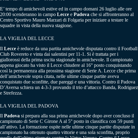
E’ tempo di amichevoli estive ed in campo domani 26 luglio alle ore
20:00 scenderanno in campo
Lecce
e
Padova
che si affronteranno al
Centro Sportivo Mauro Marzari di Folgaria per iniziare a testare le
squadre in vista della nuova stagione.
LA VIGILIA DEL LECCE
Il
Lecce
è reduce da una partita amichevole disputata contro il Football
Club Rovereto e vinta dai salentini per 11-1. Si è trattata per i
giallorossi della prima uscita stagionale in amichevole. Il campionato
appena giocato ha visto il Lecce chiudere al 16° posto conquistando
così la permanenza alla prossima stagione di Serie A. Lecce che prima
dell’amichevole sopra citata, nelle ultime cinque partite aveva
conquistato due sconfitte, due pareggi e una vittoria. Contro il Padova
D’Aversa schiera un 4-3-3 provando il trio d’attacco Banda, Rodriguez
e Strefezza.
LA VIGILIA DEL PADOVA
Il
Padova
si prepara alla sua prima amichevole dopo aver concluso il
campionato di Serie C Girone A al 5° posto in classifica con 59 punti
all’attivo. La formazione ospite nelle ultime cinque partite disputate in
campionato ha ottenuto quattro vittorie e una sola sconfitta, proprio
quella dell’ultima giornata contro la Virtus Verona. Contro il Lecce