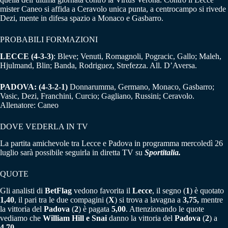
mister Caneo si affida a Ceravolo unica punta, a centrocampo si rivede
Dezi, mente in difesa spazio a Monaco e Gasbarro.
PROBABILI FORMAZIONI
LECCE (4-3-3)
: Bleve; Venuti, Romagnoli, Pogracic, Gallo; Maleh,
Hjulmand, Blin; Banda, Rodriguez, Strefezza. All. D’Aversa.
PADOVA: (4-3-2-1)
Donnarumma, Germano, Monaco, Gasbarro;
Vasic, Dezi, Franchini, Curcio; Gagliano, Russini; Ceravolo.
Allenatore: Caneo
DOVE VEDERLA IN TV
La partita amichevole tra Lecce e Padova in programma mercoledì 26
luglio sarà possibile seguirla in diretta TV su
Sportitalia.
QUOTE
Gli analisti di
BetFlag
vedono favorita il
Lecce
, il segno (
1
) è quotato
1,40
, il pari tra le due compagini (
X
) si trova a lavagna a
3,75,
mentre
la vittoria del
Padova
(
2
) è pagata
5,00
. Attenzionando le quote
vediamo che
William Hill e Snai
danno la vittoria del
Padova
(
2
) a
4,70
.