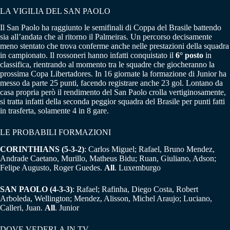
LA VIGILIA DEL SAN PAOLO
Il San Paolo ha raggiunto le semifinali di Coppa del Brasile battendo
sia all’andata che al ritorno il Palmeiras. Un percorso decisamente
meno stentato che trova conferme anche nelle prestazioni della squadra
in campionato. Il rossoneri hanno infatti conquistato il
6° posto
in
classifica, rientrando al momento tra le squadre che giocheranno la
prossima Copa Libertadores. In 16 giornate la formazione di Junior ha
messo da parte 25 punti, facendo registrare anche 23 gol. Lontano da
casa propria però il rendimento del San Paolo crolla vertiginosamente,
si tratta infatti della seconda peggior squadra del Brasile per punti fatti
in trasferta, solamente 4 in 8 gare.
LE PROBABILI FORMAZIONI
CORINTHIANS (5-3-2)
: Carlos Miguel; Rafael, Bruno Mendez,
Andrade Caetano, Murillo, Matheus Bidu; Ruan, Giuliano, Adson;
Felipe Augusto, Roger Guedes.
All
. Luxemburgo
SAN PAOLO (4-3-3)
: Rafael; Rafinha, Diego Costa, Robert
Arboleda, Wellington; Mendez, Alisson, Michel Araujo; Luciano,
Calleri, Juan.
All
. Junior
DOVE VEDERLA IN TV