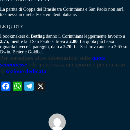
La partita di Coppa del Brasile tra Corinthians e San Paolo non sarà
trasmessa in diretta tv da emittenti italiane.
LE QUOTE
I bookmakers di
Betflag
danno il Corinthians leggermente favorito a
2.75
, mentre la il San Paolo si trova a
2.80
. La quota più bassa
riguarda invece il pareggio, dato a
2.70
. La X si trova anche a 2.65 su
Bwin, Better e Goldbet.
Per consultare altre informazioni sulle
quote
scommesse
e le manifestazioni sportive, puoi visitare
la
sezione dedicata
Fa
W
Te
X
ce
ha
le
bo
ts
gr
ok
A
a
pp
m