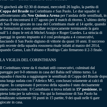
Si giocherà alle 02:30 di domani, mercoledì 26 luglio, la partita di
Coppa del Brasile
tra Corinthians e San Paolo. Le due squadre si
affronteranno alla
Neo Quimica Arena
per l’andata delle semifinali, in
attesa di rincontrarsi il 17 agosto per il match di ritorno. L’ultimo derby
di San Paolo giocato in casa del Corinthians risale al 14 aprile, quando
le formazioni si sono annullate reciprocamente terminando la gara
sull’1-1 dopo le reti di Michel Araujo e Roger Guedes. La striscia di
pareggi in questo impianto si è così prolungata a 4 consecutivi,
lasciando il San Paolo digiuno di vittorie da quasi 10 anni. Il successo
più recente della squadra rossonera risale infatti al marzo del 2014,
quando Ganso, Luis Fabiano e Rodrigo Caio firmarono il 2-3 finale.
LA VIGILIA DEL CORINTHIANS
Il Corinthians viene da 6 risultati utili consecutivi, culminati dal
pareggio per 0-0 ottenuto in casa del Bahia nell’ultimo turno. La
squadra è riuscita a raggiungere le semifinali di Coppa del Brasile dopo
una lunga sudata con l’Atletico MG, conclusasi solamente ai calci di
rigore. In campionato il percorso della squadra è stato decisamente
meno convincente. Il Corinthians si trova infatti in
15ª posizione
, in
piena lotta per la salvezza. Fin qui la formazione di San Paolo ha
totalizzato solamente 16 punti in 15 partite, 9 dei quali nelle 6 gare
giocate in casa.