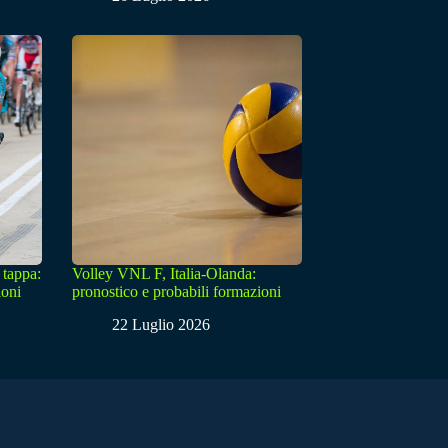
 tappa:
Volley VNL F, Italia-Olanda:
ioni
pronostico e probabili formazioni
22 Luglio 2026