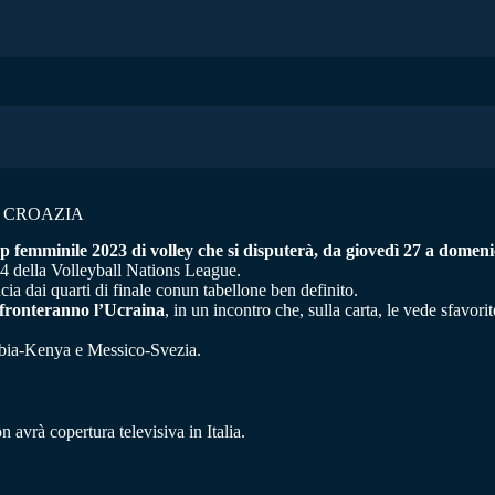
 CROAZIA
up femminile 2023 di volley che si disputerà, da giovedì 27 a domen
24 della Volleyball Nations League.
a dai quarti di finale conun tabellone ben definito.
 affronteranno l’Ucraina
, in un incontro che, sulla carta, le vede sfavor
lombia-Kenya e Messico-Svezia.
 avrà copertura televisiva in Italia.