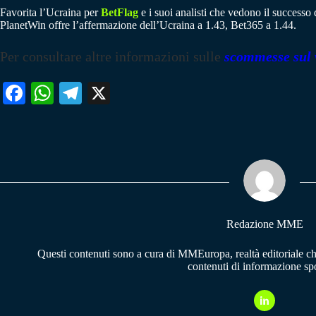
Favorita l’Ucraina per
BetFlag
e i suoi analisti che vedono il successo
PlanetWin offre l’affermazione dell’Ucraina a 1.43, Bet365 a 1.44.
Per consultare altre informazioni sulle
scommesse sul 
Fa
W
Te
X
ce
ha
le
bo
ts
gr
ok
A
a
pp
m
Redazione MME
Questi contenuti sono a cura di MMEuropa, realtà editoriale c
contenuti di informazione spo