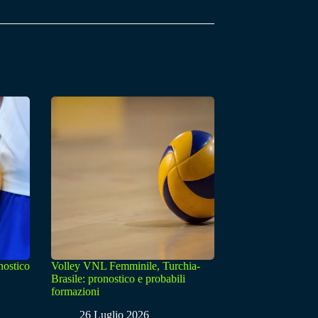
nostico
Volley VNL Femminile, Turchia-
Brasile: pronostico e probabili
formazioni
26 Luglio 2026