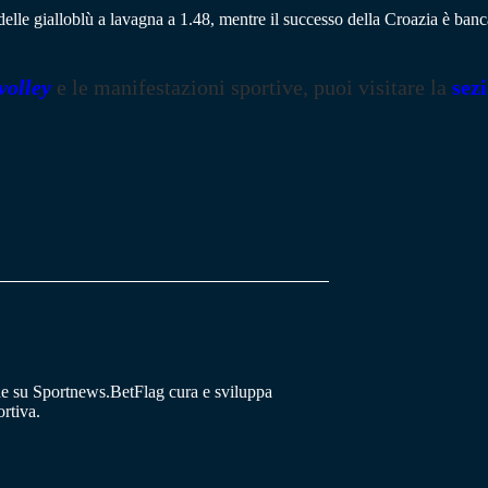
 delle gialloblù a lavagna a 1.48, mentre il successo della Croazia è banc
volley
e le manifestazioni sportive, puoi visitare la
sez
he su Sportnews.BetFlag cura e sviluppa
rtiva.