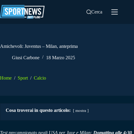
Salta
al
Cerca
contenuto
Amichevoli: Juventus – Milan, anteprima
Giusi Carbone
18 Marzo 2025
Home
/
Sport
/
Calcio
Cosa troverai in questo articolo:
mostra
Test precampionato negli USA per Juve e Milan:
Domattina alle 4:30