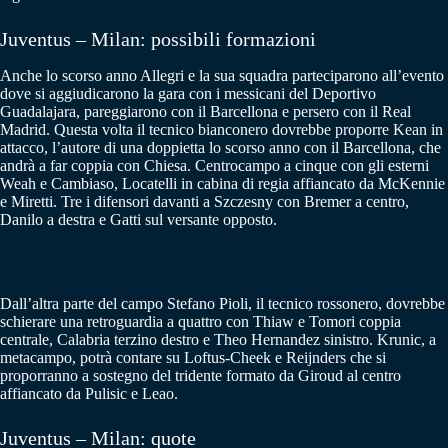
Juventus – Milan: possibili formazioni
Anche lo scorso anno Allegri e la sua squadra parteciparono all’evento
dove si aggiudicarono la gara con i messicani del Deportivo
Guadalajara, pareggiarono con il Barcellona e persero con il Real
Madrid. Questa volta il tecnico bianconero dovrebbe proporre Kean in
attacco, l’autore di una doppietta lo scorso anno con il Barcellona, che
andrà a far coppia con Chiesa. Centrocampo a cinque con gli esterni
Weah e Cambiaso, Locatelli in cabina di regia affiancato da McKennie
e Miretti. Tre i difensori davanti a Szczesny con Bremer a centro,
Danilo a destra e Gatti sul versante opposto.
Dall’altra parte del campo Stefano Pioli, il tecnico rossonero, dovrebbe
schierare una retroguardia a quattro con Thiaw e Tomori coppia
centrale, Calabria terzino destro e Theo Hernandez sinistro. Krunic, a
metacampo, potrà contare su Loftus-Cheek e Reijnders che si
proporranno a sostegno del tridente formato da Giroud al centro
affiancato da Pulisic e Leao.
Juventus – Milan: quote