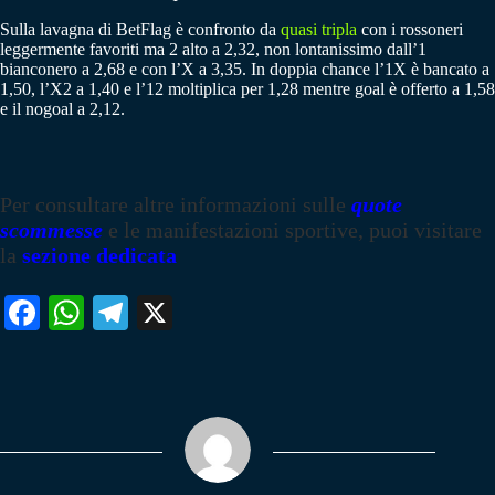
Sulla lavagna di BetFlag è confronto da
quasi tripla
con i rossoneri
leggermente favoriti ma 2 alto a 2,32, non lontanissimo dall’1
bianconero a 2,68 e con l’X a 3,35. In doppia chance l’1X è bancato a
1,50, l’X2 a 1,40 e l’12 moltiplica per 1,28 mentre goal è offerto a 1,58
e il nogoal a 2,12.
Per consultare altre informazioni sulle
quote
scommesse
e le manifestazioni sportive, puoi visitare
la
sezione dedicata
Fa
W
Te
X
ce
ha
le
bo
ts
gr
ok
A
a
pp
m