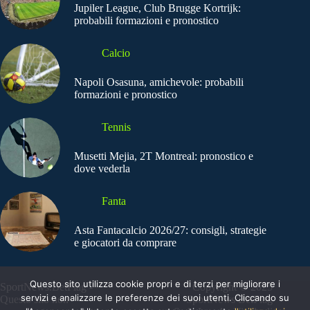
Jupiler League, Club Brugge Kortrijk:
probabili formazioni e pronostico
Calcio
Napoli Osasuna, amichevole: probabili
formazioni e pronostico
Tennis
Musetti Mejia, 2T Montreal: pronostico e
dove vederla
Fanta
Asta Fantacalcio 2026/27: consigli, strategie
e giocatori da comprare
Questo sito utilizza cookie propri e di terzi per migliorare i
SportNews.BetFlag -
Copyright © 2025
servizi e analizzare le preferenze dei suoi utenti. Cliccando su
Questo sito non
SportNews BetFlag