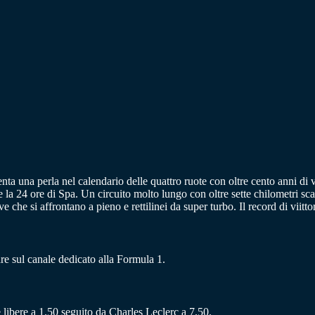
nta una perla nel calendario delle quattro ruote con oltre cento anni di
 la 24 ore di Spa. Un circuito molto lungo con oltre sette chilometri sc
ve che si affrontano a pieno e rettilinei da super turbo. Il record di vii
re sul canale dedicato alla Formula 1.
e libere a 1.50 seguito da Charles Leclerc a 7.50.