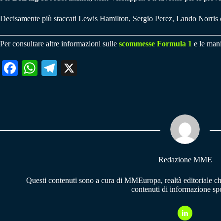
Decisamente più staccati Lewis Hamilton, Sergio Perez, Lando Norris 
Per consultare altre informazioni sulle
scommesse Formula 1
e le mani
Fa
W
Te
X
ce
ha
le
bo
ts
gr
ok
A
a
pp
m
Redazione MME
Questi contenuti sono a cura di MMEuropa, realtà editoriale c
contenuti di informazione spo