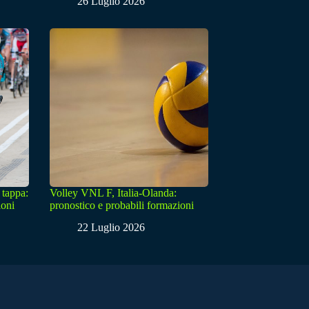
26 Luglio 2026
 tappa:
Volley VNL F, Italia-Olanda:
ioni
pronostico e probabili formazioni
22 Luglio 2026