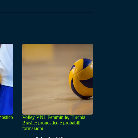
nostico
Volley VNL Femminile, Turchia-
Brasile: pronostico e probabili
formazioni