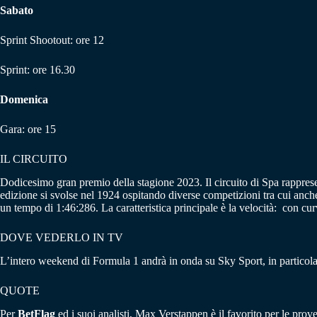
Sabato
Sprint Shootout: ore 12
Sprint: ore 16.30
Domenica
Gara: ore 15
IL CIRCUITO
Dodicesimo gran premio della stagione 2023. Il circuito di Spa rapprese
edizione si svolse nel 1924 ospitando diverse competizioni tra cui anche
un tempo di 1:46:286. La caratteristica principale è la velocità: con cur
DOVE VEDERLO IN TV
L’intero weekend di Formula 1 andrà in onda su Sky Sport, in particola
QUOTE
Per
BetFlag
ed i suoi analisti, Max Verstappen è il favorito per le prov