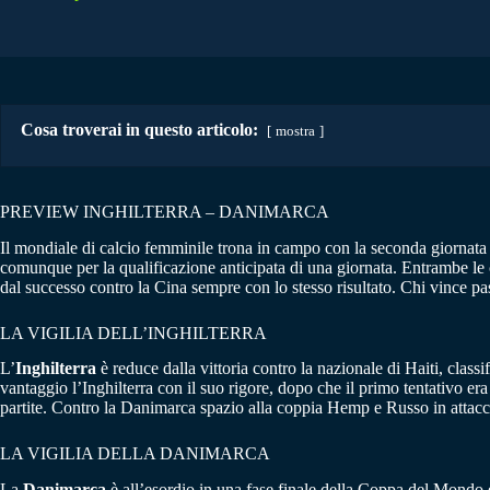
Cosa troverai in questo articolo:
mostra
PREVIEW INGHILTERRA – DANIMARCA
Il mondiale di calcio femminile trona in campo con la seconda giornata
comunque per la qualificazione anticipata di una giornata. Entrambe le 
dal successo contro la Cina sempre con lo stesso risultato. Chi vince pa
LA VIGILIA DELL’INGHILTERRA
L’
Inghilterra
è reduce dalla vittoria contro la nazionale di Haiti, clas
vantaggio l’Inghilterra con il suo rigore, dopo che il primo tentativo 
partite. Contro la Danimarca spazio alla coppia Hemp e Russo in attacc
LA VIGILIA DELLA DANIMARCA
La
Danimarca
è all’esordio in una fase finale della Coppa del Mondo e