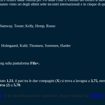
nno vinto sei degli ultimi sette incontri internazionali e in cinque di qu
, Stanway, Toone; Kelly, Hemp, Russo
bo, Holmgaard, Kuhl; Thomsen, Sorensen, Harder
ing sulla piattaforma
Fifa+.
otato
1,53
, il pari tra le due compagini (
X
) si trova a lavagna a
3,75,
ment
rca
(
2
) a
5,70
.
se
e le manifestazioni sportive, puoi visitare la
sezione