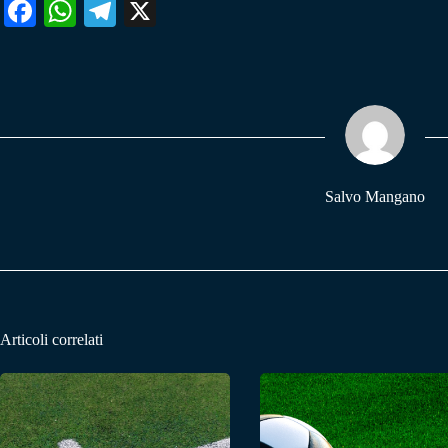
Fa
W
Te
X
ce
ha
le
bo
ts
gr
ok
A
a
pp
m
Salvo Mangano
Articoli correlati