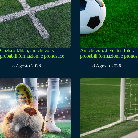
Chelsea Milan, amichevole:
Amichevoli, Juventus-Inter:
probabili formazioni e pronostico
probabili formazioni e pronos
8 Agosto 2026
8 Agosto 2026