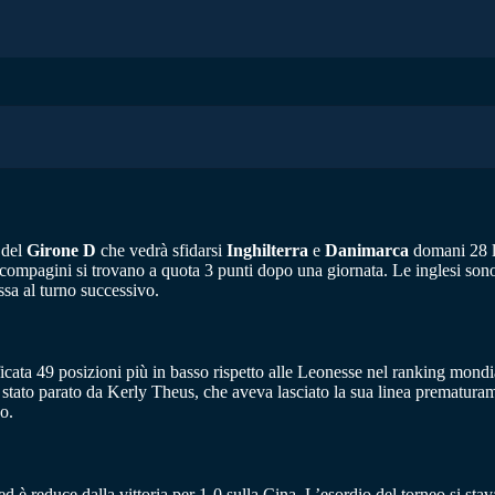
 del
Girone D
che vedrà sfidarsi
Inghilterra
e
Danimarca
domani 28 lu
compagini si trovano a quota 3 punti dopo una giornata. Le inglesi sono 
ssa al turno successivo.
sificata 49 posizioni più in basso rispetto alle Leonesse nel ranking mo
era stato parato da Kerly Theus, che aveva lasciato la sua linea prematu
o.
d è reduce dalla vittoria per 1-0 sulla Cina. L’esordio del torneo si sta