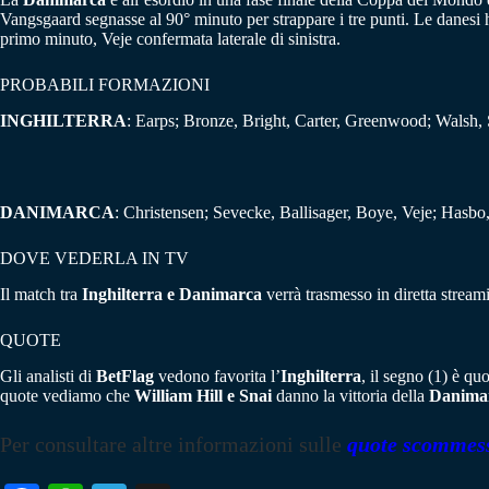
Vangsgaard segnasse al 90° minuto per strappare i tre punti. Le danesi ha
primo minuto, Veje confermata laterale di sinistra.
PROBABILI FORMAZIONI
INGHILTERRA
: Earps; Bronze, Bright, Carter, Greenwood; Walsh
DANIMARCA
: Christensen; Sevecke, Ballisager, Boye, Veje; Has
DOVE VEDERLA IN TV
Il match tra
Inghilterra e Danimarca
verrà trasmesso in diretta stream
QUOTE
Gli analisti di
BetFlag
vedono favorita l’
Inghilterra
, il segno (1) è qu
quote vediamo che
William Hill e Snai
danno la vittoria della
Danima
Per consultare altre informazioni sulle
quote scommes