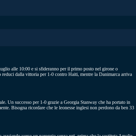
glio alle 10:00 e si sfideranno per il primo posto nel girone o
reduci dalla vittoria per 1-0 contro Haiti, mentre la Danimarca arriva
ndiale. Un successo per 1-0 grazie a Georgia Stanway che ha portato in
ramente. Bisogna ricordare che le leonesse inglesi non perdono da ben 33
va avviando verso un pareggio senza reti, prima che la sostituta Amalie