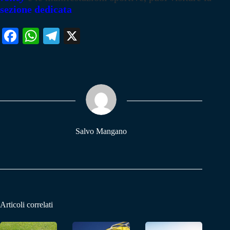
sezione dedicata
Fa
W
Te
X
ce
ha
le
bo
ts
gr
ok
A
a
pp
m
Salvo Mangano
Articoli correlati