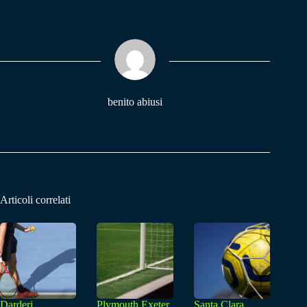
bo
ts
gr
ok
A
a
pp
m
benito abiusi
Articoli correlati
Darderi
Plymouth Exeter,
Santa Clara