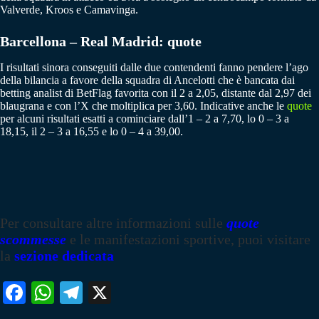
Valverde, Kroos e Camavinga.
Barcellona – Real Madrid: quote
I risultati sinora conseguiti dalle due contendenti fanno pendere l’ago
della bilancia a favore della squadra di Ancelotti che è bancata dai
betting analist di BetFlag favorita con il 2 a 2,05, distante dal 2,97 dei
blaugrana e con l’X che moltiplica per 3,60. Indicative anche le
quote
per alcuni risultati esatti a cominciare dall’1 – 2 a 7,70, lo 0 – 3 a
18,15, il 2 – 3 a 16,55 e lo 0 – 4 a 39,00.
Per consultare altre informazioni sulle
quote
scommesse
e le manifestazioni sportive, puoi visitare
la
sezione dedicata
Fa
W
Te
X
ce
ha
le