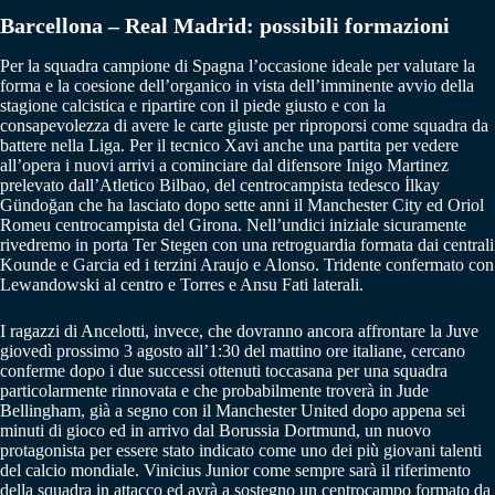
Barcellona – Real Madrid: possibili formazioni
Per la squadra campione di Spagna l’occasione ideale per valutare la
forma e la coesione dell’organico in vista dell’imminente avvio della
stagione calcistica e ripartire con il piede giusto e con la
consapevolezza di avere le carte giuste per riproporsi come squadra da
battere nella Liga. Per il tecnico Xavi anche una partita per vedere
all’opera i nuovi arrivi a cominciare dal difensore Inigo Martinez
prelevato dall’Atletico Bilbao, del centrocampista tedesco İlkay
Gündoğan che ha lasciato dopo sette anni il Manchester City ed Oriol
Romeu centrocampista del Girona. Nell’undici iniziale sicuramente
rivedremo in porta Ter Stegen con una retroguardia formata dai centrali
Kounde e Garcia ed i terzini Araujo e Alonso. Tridente confermato con
Lewandowski al centro e Torres e Ansu Fati laterali.
I ragazzi di Ancelotti, invece, che dovranno ancora affrontare la Juve
giovedì prossimo 3 agosto all’1:30 del mattino ore italiane, cercano
conferme dopo i due successi ottenuti toccasana per una squadra
particolarmente rinnovata e che probabilmente troverà in Jude
Bellingham, già a segno con il Manchester United dopo appena sei
minuti di gioco ed in arrivo dal Borussia Dortmund, un nuovo
protagonista per essere stato indicato come uno dei più giovani talenti
del calcio mondiale. Vinicius Junior come sempre sarà il riferimento
della squadra in attacco ed avrà a sostegno un centrocampo formato da