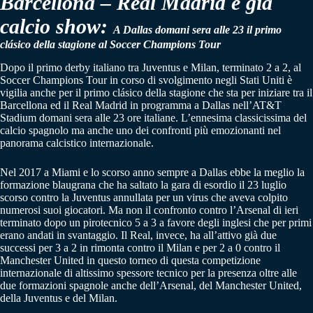
Barcellona – Real Madrid è già
calcio show:
A Dallas domani sera alle 23 il primo
clásico della stagione al Soccer Champions Tour
Dopo il primo derby italiano tra Juventus e Milan, terminato 2 a 2, al
Soccer Champions Tour in corso di svolgimento negli Stati Uniti è
vigilia anche per il primo clásico della stagione che sta per iniziare tra il
Barcellona ed il Real Madrid in programma a Dallas nell’AT&T
Stadium domani sera alle 23 ore italiane. L’ennesima classicissima del
calcio spagnolo ma anche uno dei confronti più emozionanti nel
panorama calcistico internazionale.
Nel 2017 a Miami e lo scorso anno sempre a Dallas ebbe la meglio la
formazione blaugrana che ha saltato la gara di esordio il 23 luglio
scorso contro la Juventus annullata per un virus che aveva colpito
numerosi suoi giocatori. Ma non il confronto contro l’Arsenal di ieri
terminato dopo un pirotecnico 5 a 3 a favore degli inglesi che per primi
erano andati in svantaggio. Il Real, invece, ha all’attivo già due
successi per 3 a 2 in rimonta contro il Milan e per 2 a 0 contro il
Manchester United in questo torneo di questa competizione
internazionale di altissimo spessore tecnico per la presenza oltre alle
due formazioni spagnole anche dell’Arsenal, del Manchester United,
della Juventus e del Milan.